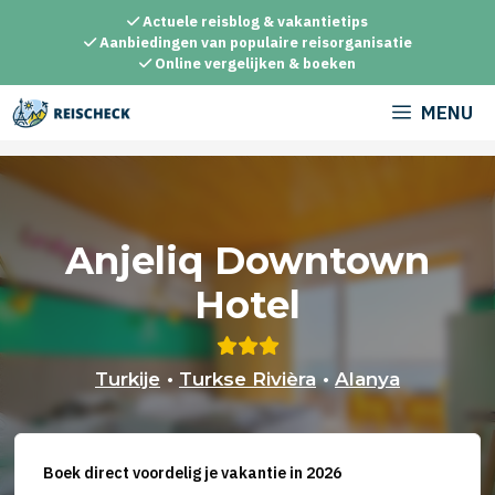
Ga
Actuele reisblog & vakantietips
naar
Aanbiedingen van populaire reisorganisatie
Online vergelijken & boeken
de
inhoud
MENU
Anjeliq Downtown
Hotel
Turkije
•
Turkse Rivièra
•
Alanya
Boek direct voordelig je vakantie in 2026