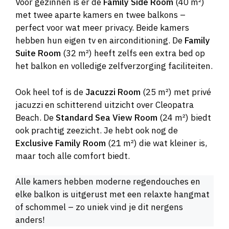
Voor gezinnen is er de
Family Side Room
(40 m²)
met twee aparte kamers en twee balkons –
perfect voor wat meer privacy. Beide kamers
hebben hun eigen tv en airconditioning. De
Family
Suite Room
(32 m²) heeft zelfs een extra bed op
het balkon en volledige zelfverzorging faciliteiten.
Ook heel tof is de
Jacuzzi Room
(25 m²) met privé
jacuzzi en schitterend uitzicht over Cleopatra
Beach. De
Standard Sea View Room
(24 m²) biedt
ook prachtig zeezicht. Je hebt ook nog de
Exclusive Family Room
(21 m²) die wat kleiner is,
maar toch alle comfort biedt.
Alle kamers hebben moderne regendouches en
elke balkon is uitgerust met een relaxte hangmat
of schommel – zo uniek vind je dit nergens
anders!