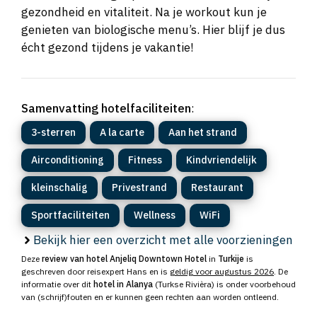
gezondheid en vitaliteit. Na je workout kun je
genieten van biologische menu’s. Hier blijf je dus
écht gezond tijdens je vakantie!
Samenvatting hotelfaciliteiten
:
3-sterren
A la carte
Aan het strand
Airconditioning
Fitness
Kindvriendelijk
kleinschalig
Privestrand
Restaurant
Sportfaciliteiten
Wellness
WiFi
Bekijk hier een overzicht met alle voorzieningen
Deze
review van hotel Anjeliq Downtown Hotel
in
Turkije
is
geschreven door reisexpert Hans en is
geldig voor augustus 2026
. De
informatie over dit
hotel in Alanya
(Turkse Rivièra) is onder voorbehoud
van (schrijf)fouten en er kunnen geen rechten aan worden ontleend.