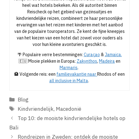
heel wat hotels bekeken. Als dé autoriteit binnen
Reischeck op het gebied van gezinsuitjes en
kindvriendelijke reizen, combineert ze haar persoonlijke
ervaringen van het reizen met kinderen met het aanbod
van de populaire touroperators. Ze kent de fijne kneepjes
van het kiezen van een hotel dat zowel voor ouders als
voor hun kleine avonturiers geschikt is.
🌴 Populaire verre bestemmingen:
Curaçao
&
Jamaica.
🇪🇺 Mooie plekken in Europa:
Zakynthos
,
Madeira
en
Marmaris
.
🏨 Volgende reis: een
familievakantie naar
Rhodos of een
all inclusive in Malta
.
Categorieën
Blog
Tags
Kindvriendelijk
,
Macedonië
Top 10: de mooiste kindvriendelijke hotels op
Bali
Rondreizen in Zweden: ontdek de mooiste