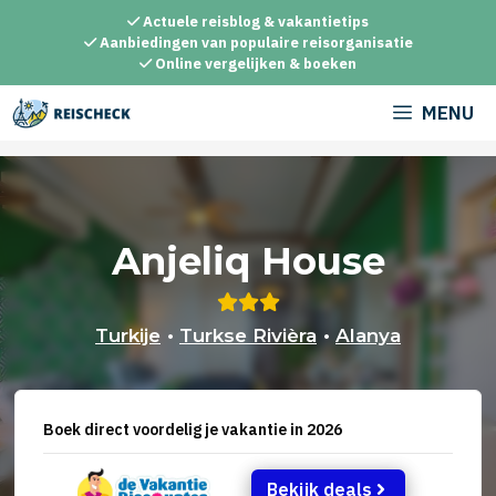
Ga
Actuele reisblog & vakantietips
naar
Aanbiedingen van populaire reisorganisatie
Online vergelijken & boeken
de
inhoud
MENU
Anjeliq House
Turkije
•
Turkse Rivièra
•
Alanya
Boek direct voordelig je vakantie in 2026
Bekijk deals