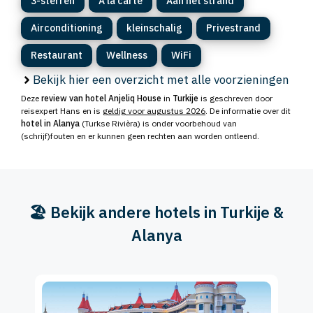
3-sterren
A la carte
Aan het strand
Airconditioning
kleinschalig
Privestrand
Restaurant
Wellness
WiFi
Bekijk hier een overzicht met alle voorzieningen
Deze
review van hotel Anjeliq House
in
Turkije
is geschreven door
reisexpert Hans en is
geldig voor augustus 2026
. De informatie over dit
hotel in Alanya
(Turkse Rivièra) is onder voorbehoud van
(schrijf)fouten en er kunnen geen rechten aan worden ontleend.
🏖️ Bekijk andere hotels in Turkije &
Alanya