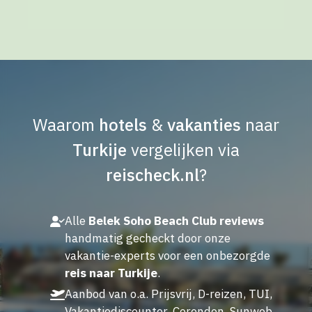
Waarom
hotels
&
vakanties
naar
Turkije
vergelijken via
reischeck.nl
?
Alle
Belek Soho Beach Club reviews
handmatig gecheckt door onze
vakantie-experts voor een onbezorgde
reis naar Turkije
.
Aanbod van o.a. Prijsvrij, D-reizen, TUI,
Vakantiediscounter, Corendon, Sunweb,