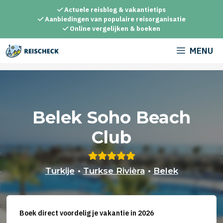
Ga
Actuele reisblog & vakantietips
naar
Aanbiedingen van populaire reisorganisatie
Online vergelijken & boeken
de
inhoud
MENU
Belek Soho Beach
Club
Turkije
•
Turkse Rivièra
•
Belek
Boek direct voordelig je vakantie in 2026