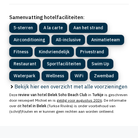
Samenvatting hotelfaciliteiten
:
5-sterren
A la carte
Aan het strand
Airconditioning
All-inclusive
Animatieteam
Fitness
Kindvriendelijk
Privestrand
Restaurant
Sportfaciliteiten
Swim Up
Waterpark
Wellness
WiFi
Zwembad
Bekijk hier een overzicht met alle voorzieningen
Deze
review van hotel Belek Soho Beach Club
in
Turkije
is geschreven
door reisexpert Michiel en is
geldig voor augustus 2026
. De informatie
over dit
hotel in Belek
(Turkse Rivièra) is onder voorbehoud van
(schrijf)fouten en er kunnen geen rechten aan worden ontleend.