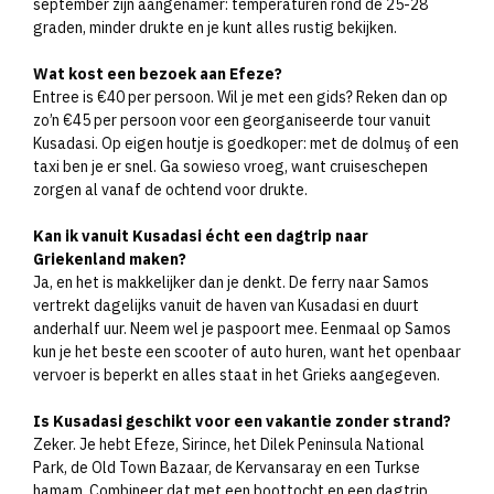
september zijn aangenamer: temperaturen rond de 25-28
graden, minder drukte en je kunt alles rustig bekijken.
Wat kost een bezoek aan Efeze?
Entree is €40 per persoon. Wil je met een gids? Reken dan op
zo’n €45 per persoon voor een georganiseerde tour vanuit
Kusadasi. Op eigen houtje is goedkoper: met de dolmuş of een
taxi ben je er snel. Ga sowieso vroeg, want cruiseschepen
zorgen al vanaf de ochtend voor drukte.
Kan ik vanuit Kusadasi écht een dagtrip naar
Griekenland maken?
Ja, en het is makkelijker dan je denkt. De ferry naar Samos
vertrekt dagelijks vanuit de haven van Kusadasi en duurt
anderhalf uur. Neem wel je paspoort mee. Eenmaal op Samos
kun je het beste een scooter of auto huren, want het openbaar
vervoer is beperkt en alles staat in het Grieks aangegeven.
Is Kusadasi geschikt voor een vakantie zonder strand?
Zeker. Je hebt Efeze, Sirince, het Dilek Peninsula National
Park, de Old Town Bazaar, de Kervansaray en een Turkse
hamam. Combineer dat met een boottocht en een dagtrip