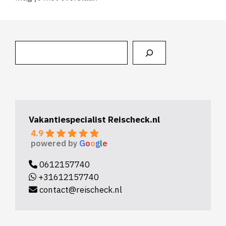
Zoeken
Vakantiespecialist Reischeck.nl
4.9
powered by
G
o
o
g
l
e
0612157740
+31612157740
contact@reischeck.nl