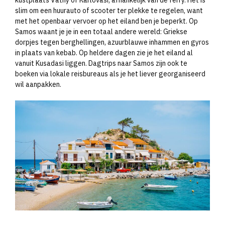
kustplaats Vathy of Karlovasi, afhankelijk van de ferry. Het is
slim om een huurauto of scooter ter plekke te regelen, want
met het openbaar vervoer op het eiland ben je beperkt. Op
Samos waant je je in een totaal andere wereld: Griekse
dorpjes tegen berghellingen, azuurblauwe inhammen en gyros
in plaats van kebab. Op heldere dagen zie je het eiland al
vanuit Kusadasi liggen. Dagtrips naar Samos zijn ook te
boeken via lokale reisbureaus als je het liever georganiseerd
wil aanpakken.