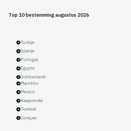
Top 10 bestemming augustus 2026
Turkije
Spanje
Portugal
Egypte
Griekenland
Marokko
Mexico
Kaapverdië
Tunesië
Curaçao