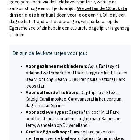
goed bereikbaar via de luchthaven van Izmir, waar je na
aankomst nog een uurtje doorrijdt.
We zetten de 12 leukste
dingen die je hier kunt doen voor je op een rij
. Of je nu een
dag op het strand wilt doorbrengen, wil snorkelen op de
Egeïsche zee of zin hebt in een culturele dagtrip: er is genoeg
te doen.
Dit zijn de leukste uitjes voor jou:
Voor gezinnen met kinderen:
Aqua Fantasy of
Adaland waterpark, boottocht langs de kust, Ladies
Beach of Long Beach, Dilek Peninsula National Park
jeepsafari.
Voor cultuurliefhebbers:
Dagtrip naar Efeze,
Kaleiçi Camii moskee, Caravanserai in het centrum,
dagtrip naar Sirince.
Voor actieve types:
Jeepsafari door Milli Park,
boottocht met snorkelen, dagtrip naar Samos per
ferry, wandelen op Duiveneiland.
Gratis of goedkoop:
Duiveneiland bezoeken,
slenteren over de boulevard, Kaleiçi Camii moskee,