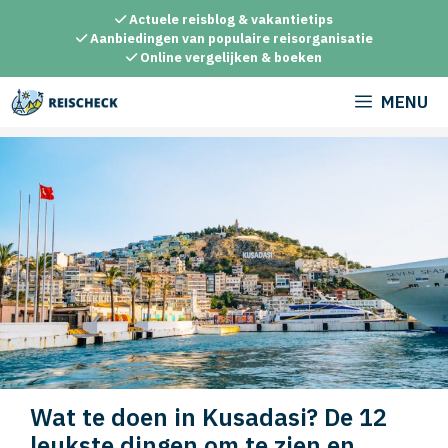
Ga
Actuele reisblog & vakantietips
naar
Aanbiedingen van populaire reisorganisatie
Online vergelijken & boeken
de
inhoud
MENU
Wat te doen in Kusadasi? De 12
leukste dingen om te zien en