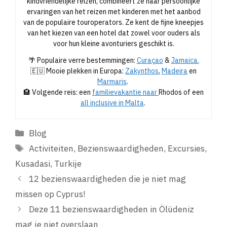
kindvriendelijke reizen, combineert ze haar persoonlijke
ervaringen van het reizen met kinderen met het aanbod
van de populaire touroperators. Ze kent de fijne kneepjes
van het kiezen van een hotel dat zowel voor ouders als
voor hun kleine avonturiers geschikt is.
🌴 Populaire verre bestemmingen:
Curaçao
&
Jamaica.
🇪🇺 Mooie plekken in Europa:
Zakynthos
,
Madeira
en
Marmaris
.
🏨 Volgende reis: een
familievakantie naar
Rhodos of een
all inclusive in Malta
.
Categorieën
Blog
Tags
Activiteiten
,
Bezienswaardigheden
,
Excursies
,
Kusadasi
,
Turkije
12 bezienswaardigheden die je niet mag
missen op Cyprus!
Deze 11 bezienswaardigheden in Ölüdeniz
mag je niet overslaan