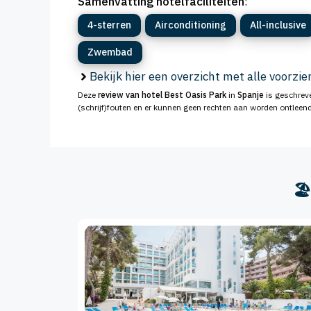
Samenvatting hotelfaciliteiten
:
4-sterren
Airconditioning
All-inclusive
Zwembad
Bekijk hier een overzicht met alle voorzi
Deze
review van hotel Best Oasis Park
in
Spanje
is geschreve
(schrijf)fouten en er kunnen geen rechten aan worden ontleend
🏖