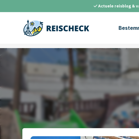
Ga
Actuele reisblog & v
naar
de
inhoud
Bestem