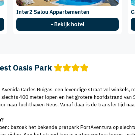
Inter2 Salou Appartementen
G
• Bekijk hotel
est Oasis Park
de Avenida Carles Buigas, een levendige straat vol winkels
op slechts 400 meter lopen en het grotere hoofdstrand van
ur naar luchthaven Reus. Vanaf daar is de transfertijd naa
u?
ddoen: bezoek het bekende pretpark PortAventura op slecht
ier rijden. Aan het strand kun je waterscooters huren, wa