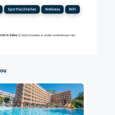
Sportfaciliteiten
Wellness
WiFi
otel in Salou
(Costa Dorada) is onder voorbehoud van
lou