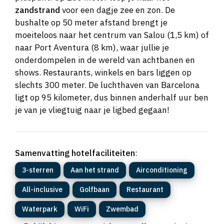
zandstrand
voor een dagje zee en zon. De
bushalte op 50 meter afstand brengt je
moeiteloos naar het centrum van Salou (1,5 km) of
naar Port Aventura (8 km), waar jullie je
onderdompelen in de wereld van achtbanen en
shows. Restaurants, winkels en bars liggen op
slechts 300 meter. De luchthaven van Barcelona
ligt op 95 kilometer, dus binnen anderhalf uur ben
je van je vliegtuig naar je ligbed gegaan!
Samenvatting hotelfaciliteiten
:
3-sterren
Aan het strand
Airconditioning
All-inclusive
Golfbaan
Restaurant
Waterpark
WiFi
Zwembad