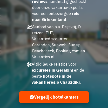
reviews
handmatig gecheckt
door onze vakantie-experts
voor een onbezorgde
reis
naar Griekenland
.
Aanbod van o.a. Prijsvrij, D-
reizen, TUI,
Vakantiediscounter,
Corendon, Sunweb, Suntip,
Beachcheck, Booking.com en
Vakanties.nl.
Altijd leuke reistips voor
excursies in Gerakini
en de
beste
hotspots in de
vakantieregio Chalkidiki
.
Vergelijk hotelkamers