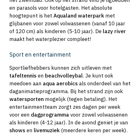
het zwembad. Ook op het strand vind je ligbedden
en parasols voor hotelgasten. Het absolute
hoogtepunt is het
Aqualand waterpark
met
glijbanen voor zowel volwassenen (vanaf 10 jaar
of 120 cm) als kinderen (5-10 jaar). De
lazy river
maakt het waterplezier compleet!
Sport en entertainment
Sportliefhebbers kunnen zich uitleven met
tafeltennis
en
beachvolleybal
. Je kunt ook
meedoen aan
aqua aerobics
als onderdeel van het
daganimatieprogramma. Bij het strand zijn ook
watersporten
mogelijk (tegen betaling). Het
entertainmentteam zorgt zes dagen per week
voor een
dagprogramma
voor zowel volwassenen
als kinderen (4-12 jaar). In de avond geniet je van
shows
en
livemuziek
(meerdere keren per week).