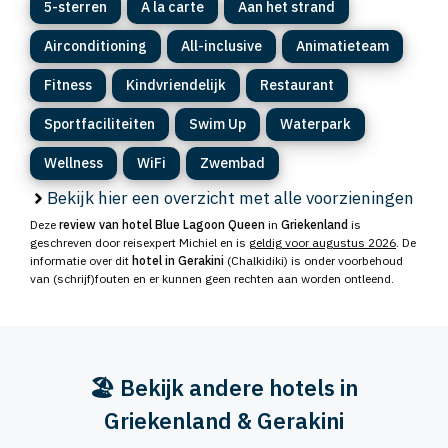
5-sterren
A la carte
Aan het strand
Airconditioning
All-inclusive
Animatieteam
Fitness
Kindvriendelijk
Restaurant
Sportfaciliteiten
Swim Up
Waterpark
Wellness
WiFi
Zwembad
Bekijk hier een overzicht met alle voorzieningen
Deze
review van hotel Blue Lagoon Queen
in
Griekenland
is
geschreven door reisexpert Michiel en is
geldig voor augustus 2026
. De
informatie over dit
hotel in Gerakini
(Chalkidiki) is onder voorbehoud
van (schrijf)fouten en er kunnen geen rechten aan worden ontleend.
🏖️ Bekijk andere hotels in
Griekenland & Gerakini