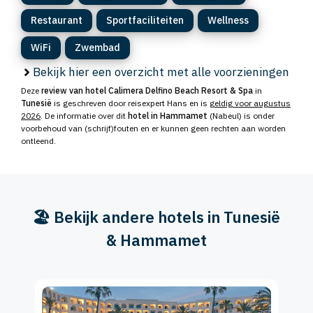
Restaurant
Sportfaciliteiten
Wellness
WiFi
Zwembad
Bekijk hier een overzicht met alle voorzieningen
Deze
review van hotel Calimera Delfino Beach Resort & Spa
in
Tunesië
is geschreven door reisexpert Hans en is
geldig voor augustus
2026
. De informatie over dit
hotel in Hammamet
(Nabeul) is onder
voorbehoud van (schrijf)fouten en er kunnen geen rechten aan worden
ontleend.
🏖️ Bekijk andere hotels in Tunesië
& Hammamet