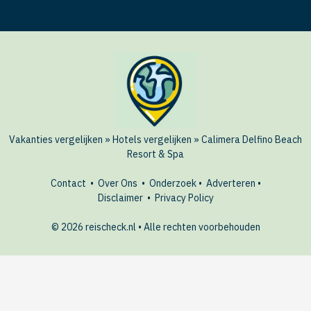
Vakanties vergelijken
»
Hotels vergelijken
»
Calimera Delfino Beach
Resort & Spa
Contact
•
Over Ons
•
Onderzoek
•
Adverteren
•
Disclaimer
•
Privacy Policy
© 2026 reischeck.nl • Alle rechten voorbehouden
🏖️ Dit hotel boeken?
BEKIJK
AANBIEDINGEN