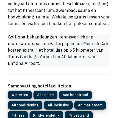
volleyball en tennis (indien beschikbaar), toegang
tot het fitnesscentrum, zwembad, sauna en
bodybuilding-ruimte. Wekelijkse gratis lessen voor
tennis en watersport maken het pakket compleet.
Golf, spa-behandelingen, tennisverlichting,
motorwatersport en waterpijp in het Moorish Café
kosten extra. Het hotel ligt op 65 kilometer van
Tunis Carthage Airport en 40 kilometer van
Enfidha Airport.
Samenvatting hotelfaciliteiten
:
4-sterren
A la carte
Aan het strand
Airconditioning
All-inclusive
Animatieteam
Fitness
Kindvriendelijk
Privestrand