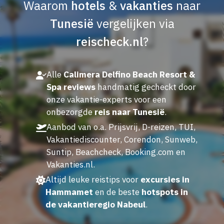
Waarom
hotels
&
vakanties
naar
Tunesië
vergelijken via
reischeck.nl
?
Alle
Calimera Delfino Beach Resort &
Spa reviews
handmatig gecheckt door
onze vakantie-experts voor een
onbezorgde
reis naar Tunesië
.
Aanbod van o.a. Prijsvrij, D-reizen, TUI,
Vakantiediscounter, Corendon, Sunweb,
Suntip, Beachcheck, Booking.com en
Vakanties.nl.
Altijd leuke reistips voor
excursies in
Hammamet
en de beste
hotspots in
de vakantieregio Nabeul
.