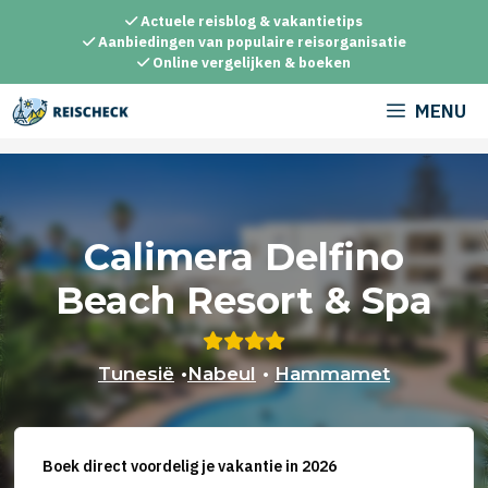
Ga
Actuele reisblog & vakantietips
naar
Aanbiedingen van populaire reisorganisatie
Online vergelijken & boeken
de
inhoud
MENU
Calimera Delfino
Beach Resort & Spa
Tunesië
•
Nabeul
•
Hammamet
Boek direct voordelig je vakantie in 2026