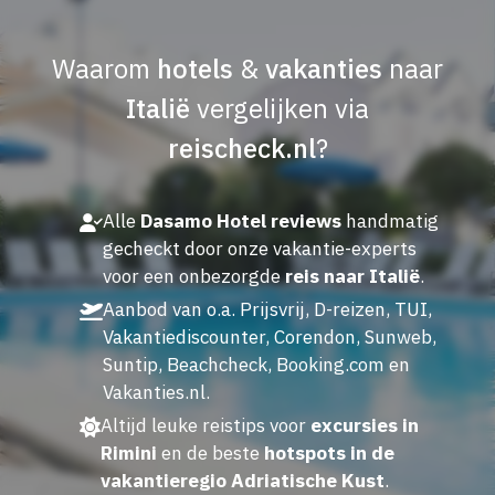
Waarom
hotels
&
vakanties
naar
Italië
vergelijken via
reischeck.nl
?
Alle
Dasamo Hotel reviews
handmatig
gecheckt door onze vakantie-experts
voor een onbezorgde
reis naar Italië
.
Aanbod van o.a. Prijsvrij, D-reizen, TUI,
Vakantiediscounter, Corendon, Sunweb,
Suntip, Beachcheck, Booking.com en
Vakanties.nl.
Altijd leuke reistips voor
excursies in
Rimini
en de beste
hotspots in de
vakantieregio Adriatische Kust
.