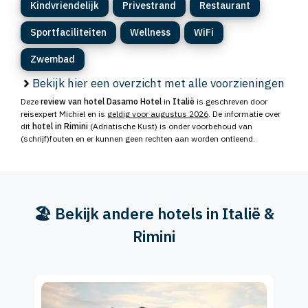
Kindvriendelijk
Privestrand
Restaurant
Sportfaciliteiten
Wellness
WiFi
Zwembad
Bekijk hier een overzicht met alle voorzieningen
Deze
review van hotel Dasamo Hotel
in
Italië
is geschreven door
reisexpert Michiel en is
geldig voor augustus 2026
. De informatie over
dit
hotel in Rimini
(Adriatische Kust) is onder voorbehoud van
(schrijf)fouten en er kunnen geen rechten aan worden ontleend.
🏖️ Bekijk andere hotels in Italië &
Rimini