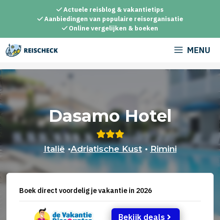
Ga
Actuele reisblog & vakantietips
naar
Aanbiedingen van populaire reisorganisatie
Online vergelijken & boeken
de
inhoud
MENU
Dasamo Hotel
Italië
•
Adriatische Kust
•
Rimini
Boek direct voordelig je vakantie in 2026
Bekijk deals