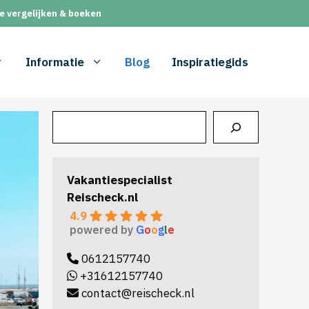
e vergelijken & boeken
Informatie
Blog
Inspiratiegids
Zoeken
Vakantiespecialist
Reischeck.nl
4.9
powered by
G
o
o
g
l
e
0612157740
+31612157740
contact@reischeck.nl