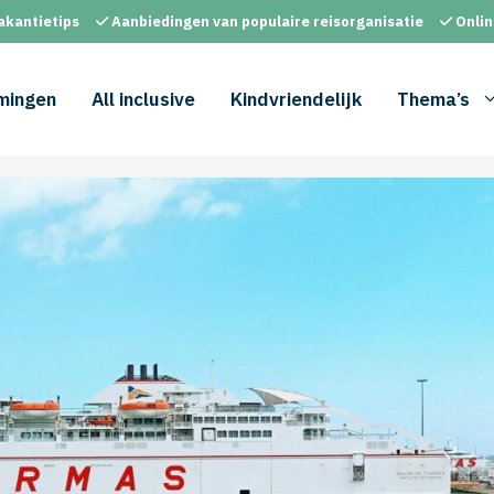
akantietips
Aanbiedingen van populaire reisorganisatie
Onlin
mingen
All inclusive
Kindvriendelijk
Thema’s