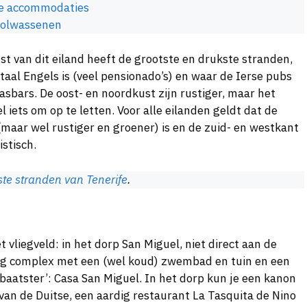
jke accommodaties
 volwassenen
st van dit eiland heeft de grootste en drukste stranden,
taal Engels is (veel pensionado’s) en waar de Ierse pubs
sbars. De oost- en noordkust zijn rustiger, maar het
l iets om op te letten. Voor alle eilanden geldt dat de
(maar wel rustiger en groener) is en de zuid- en westkant
stisch.
ste stranden van Tenerife
.
 vliegveld: in het dorp San Miguel, niet direct aan de
alig complex met een (wel koud) zwembad en tuin en een
tbaatster’: Casa San Miguel. In het dorp kun je een kanon
an de Duitse, een aardig restaurant La Tasquita de Nino