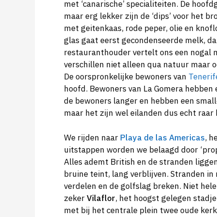
met ‘canarische’ specialiteiten. De hoof
maar erg lekker zijn de ‘dips’ voor het b
met geitenkaas, rode peper, olie en knofl
glas gaat eerst gecondenseerde melk, dan 
restauranthouder vertelt ons een nogal
verschillen niet alleen qua natuur maar o
De oorspronkelijke bewoners van
Tenerif
hoofd. Bewoners van La Gomera hebben e
de bewoners langer en hebben een smalle
maar het zijn wel eilanden dus echt raar 
We rijden naar
Playa de las Americas
, h
uitstappen worden we belaagd door ‘prop
Alles ademt British en de stranden ligge
bruine teint, lang verblijven. Stranden 
verdelen en de golfslag breken. Niet hele
zeker
Vilaflor
, het hoogst gelegen stadje
met bij het centrale plein twee oude ker