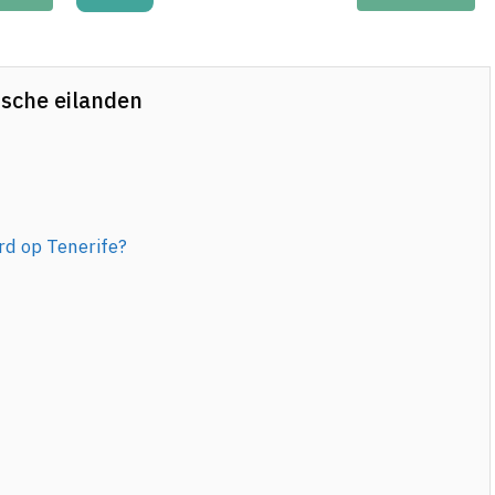
ische eilanden
rd op Tenerife?