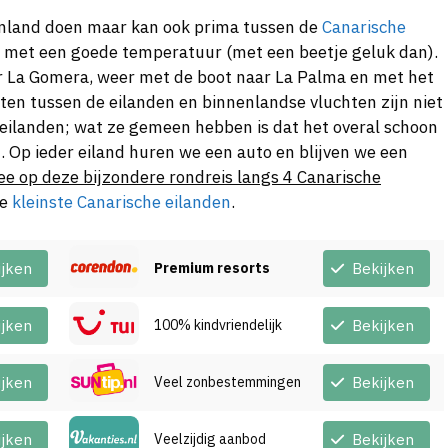
kenland doen maar kan ook prima tussen de
Canarische
aar met een goede temperatuur (met een beetje geluk dan).
r La Gomera, weer met de boot naar La Palma en met het
oten tussen de eilanden en binnenlandse vluchten zijn niet
e eilanden; wat ze gemeen hebben is dat het overal schoon
ven. Op ieder eiland huren we een auto en blijven we een
ee op deze bijzondere rondreis langs 4 Canarische
de
kleinste Canarische eilanden
.
ijken
Premium resorts
Bekijken
ijken
100% kindvriendelijk
Bekijken
ijken
Veel zonbestemmingen
Bekijken
ijken
Veelzijdig aanbod
Bekijken