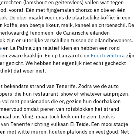
dgerechten (lamsbout en geitenvlees) vallen wat tegen
rood, vooraf. Eén met fijngemalen chorizo en olie en één
ook. De ober maakt voor ons de plaatselijke koffie: in een
koffie, een beetje likeur, melk, kaneel en citroenschil. De
 merkwaardig fenomeen: de Canarische eilanden
ok zijn er uiterlijke verschillen tussen de eilandbewoners.
e
en La Palma zijn relatief klein en hebben een rond
en zware kaaklijn. En op Lanzarote en
Fuerteventura
zijn
r gezicht. We hebben het eigenlijk niet echt gecheckt
klinkt dat weer niet.
et bekendste strand van Tenerife. Zodra we de auto
pers’ die hun restaurant, show of whatever aanprijzen.
n vol met pensionados die er, gezien hun doorbakken
in meervoud omdat pieren van rotsblokken het strand
maal ons ‘ding’ maar toch leuk om te zien. Leuk is
 van Tenerife richting vulkaan El Teide. Een mooi stadje
ken met witte muren, houten plafonds en veel goud. Net