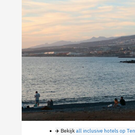
✈️ Bekijk
all inclusive hotels op Te