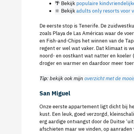
🌴 Bekijk
populaire kindvriendeli
🔆 Bekijk
adults only resorts voor
De eerste stop is Tenerife. De zuidwestku
zoals Playa de Las Américas waar de voer
en Fish-and-Chips het winnen van de Tapa
regent er wel wat vaker. Dat klimaat is we
noord- en oostkant wat natter en koeler 
droger en warmer en daardoor meer toeri
Tip
: bekijk ook mijn
overzicht met de mooi
San Miguel
Onze eerste appartement ligt dicht bij het
kust. Een leuk, goed verzorgd, kleinsch
erg aardige ontvangst door de Duitse ‘ui
afschieten maar we vinden, op aanraden v