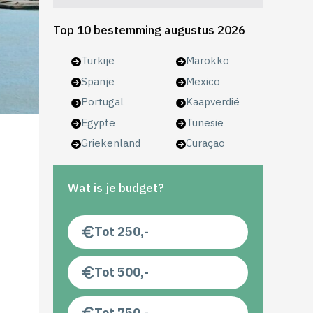
Top 10 bestemming augustus 2026
Turkije
Marokko
Spanje
Mexico
Portugal
Kaapverdië
Egypte
Tunesië
Griekenland
Curaçao
Wat is je budget?
Tot 250,-
Tot 500,-
Tot 750,-