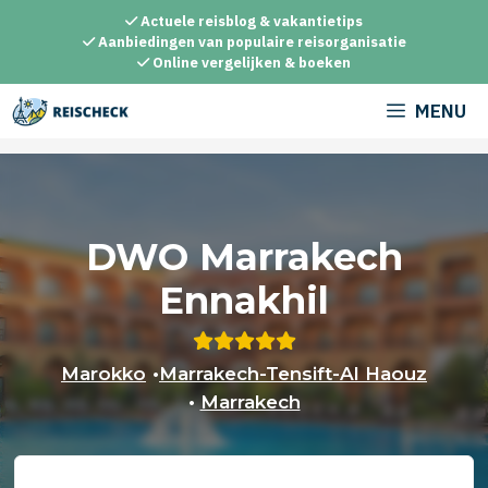
Ga
Actuele reisblog & vakantietips
naar
Aanbiedingen van populaire reisorganisatie
Online vergelijken & boeken
de
inhoud
MENU
DWO Marrakech
Ennakhil
Marokko
•
Marrakech-Tensift-Al Haouz
•
Marrakech