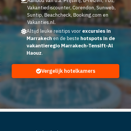
Aanbod van o.a. Prijsvrij, D-reizen, TUI,
Vakantiediscounter, Corendon, Sunweb,
Suntip, Beachcheck, Booking.com en
Vakanties.nl.
Altijd leuke reistips voor
excursies in
Marrakech
en de beste
hotspots in de
vakantieregio Marrakech-Tensift-Al
Haouz
.
Vergelijk hotelkamers