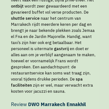
heeft vaak een rustige, bijna privé-sfeer. Het
ontbijt
wordt zeer gewaardeerd met een
gevarieerd buffet vol verse producten. De
shuttle service
naar het centrum van
Marrakech rijdt meerdere keren per dag en
brengt je naar bekende plekken zoals Jemaa
el Fna en de Jardin Majorelle. Handig, want
taxi’s zijn hier ook erg betaalbaar. Het
personeel is uitermate
gastvrij
en doet er
alles aan om je verblijf aangenaam te maken,
hoewel er voornamelijk Frans wordt
gesproken. Een aandachtspunt: de
restaurantservice kan soms wat traag zijn,
vooral tijdens drukke perioden. De
spa
faciliteiten
zijn er wel, maar verwacht extra
kosten voor jacuzzi en sauna.
Review
DWO Marrakech Ennakhil