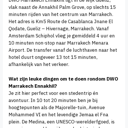
DWO Marrakech Ennakhil ligt in de wijk Gueliz,
vlak naast de Annakhil Palm Grove, op slechts 15
minuten rijden van het centrum van Marrakech.
Het adres is Km5 Route de Casablanca Jnane El
Qodate, Gueliz – Hivernage, Marrakech. Vanaf
Amsterdam Schiphol vlieg je gemiddeld 4 uur en
10 minuten non-stop naar Marrakech Menara
Airport. De transfer vanaf de luchthaven naar het
hotel duurt ongeveer 13 tot 15 minuten,
afhankelijk van het verkeer.
Wat zijn leuke dingen om te doen rondom DWO
Marrakech Ennakhil?
Je zit hier perfect voor een stedentrip én
avontuur. In 10 tot 20 minuten ben je bij
hoogtepunten als de Majorelle-tuin, Avenue
Mohammed VI en het levendige Jemaa el Fna
plein. De Medina, een UNESCO-werelderfgoed, is