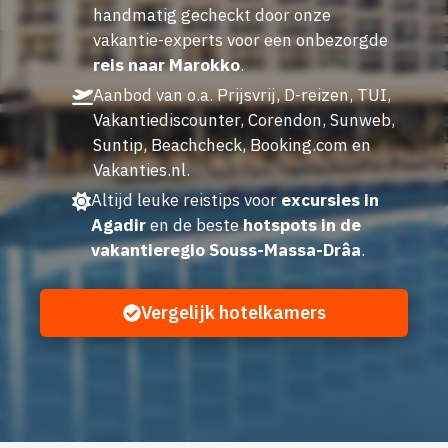
handmatig gecheckt door onze
vakantie-experts voor een onbezorgde
reis naar Marokko
.
Aanbod van o.a. Prijsvrij, D-reizen, TUI,
Vakantiediscounter, Corendon, Sunweb,
Suntip, Beachcheck, Booking.com en
Vakanties.nl.
Altijd leuke reistips voor
excursies in
Agadir
en de beste
hotspots in de
vakantieregio Souss-Massa-Drâa
.
Vergelijk hotelkamers