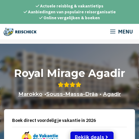
Ga
Actuele reisblog & vakantietips
naar
Aanbiedingen van populaire reisorganisatie
Online vergelijken & boeken
de
inhoud
MENU
Royal Mirage Agadir
Marokko
•
Souss-Massa-Drâa
•
Agadir
Boek direct voordelig je vakantie in 2026
Bekijk deals