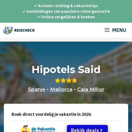
Ga
Actuele reisblog & vakantietips
naar
Aanbiedingen van populaire reisorganisatie
Online vergelijken & boeken
de
inhoud
MENU
Hipotels Said
Spanje
•
Mallorca
•
Cala Millor
Boek direct voordelig je vakantie in 2026
Bekijk deals