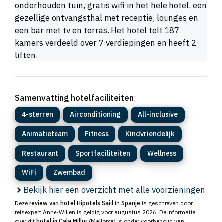
onderhouden tuin, gratis wifi in het hele hotel, een
gezellige ontvangsthal met receptie, lounges en
een bar met tv en terras. Het hotel telt 187
kamers verdeeld over 7 verdiepingen en heeft 2
liften.
Samenvatting hotelfaciliteiten
:
4-sterren
Airconditioning
All-inclusive
Animatieteam
Fitness
Kindvriendelijk
Restaurant
Sportfaciliteiten
Wellness
WiFi
Zwembad
Bekijk hier een overzicht met alle voorzieningen
Deze
review van hotel Hipotels Said
in
Spanje
is geschreven door
reisexpert Anne-Wil en is
geldig voor augustus 2026
. De informatie
over dit
hotel in Cala Millor
(Mallorca) is onder voorbehoud van