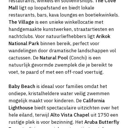
restaurants, winkels en souvenirshops.
The Cove
Mall
ligt op loopafstand en biedt lokale
restaurants, bars, kava lounges en boetiekwinkels.
The Village
is een unieke winkellocatie met
handgemaakte kunstwerken, straatartiesten en
nachtclubs. Voor natuurliefhebbers ligt
Arikok
National Park
binnen bereik, perfect voor
wandelingen door dramatische landschappen vol
cactussen. De
Natural Pool
(Conchi) is een
natuurlijk gevormde zwemplek die je bereikt te
voet, te paard of met een off-road voertuig.
Baby Beach
is ideaal voor families omdat het
ondiepe, kristalheldere water veilig zwemmen
mogelijk maakt voor kinderen. De
California
Lighthouse
biedt spectaculaire uitzichten over het
hele eiland, terwijl
Alto Vista Chapel
uit 1750 een
rustige plek is voor bezinning. Het
Aruba Butterfly