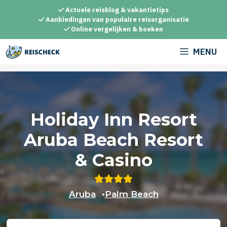
Ga
Actuele reisblog & vakantietips
naar
Aanbiedingen van populaire reisorganisatie
Online vergelijken & boeken
de
inhoud
MENU
Holiday Inn Resort
Aruba Beach Resort
& Casino
Aruba
•
Palm Beach