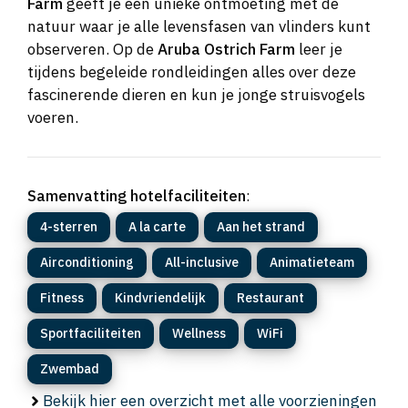
Farm
geeft je een unieke ontmoeting met de
natuur waar je alle levensfasen van vlinders kunt
observeren. Op de
Aruba Ostrich Farm
leer je
tijdens begeleide rondleidingen alles over deze
fascinerende dieren en kun je jonge struisvogels
voeren.
Samenvatting hotelfaciliteiten
:
4-sterren
A la carte
Aan het strand
Airconditioning
All-inclusive
Animatieteam
Fitness
Kindvriendelijk
Restaurant
Sportfaciliteiten
Wellness
WiFi
Zwembad
Bekijk hier een overzicht met alle voorzieningen