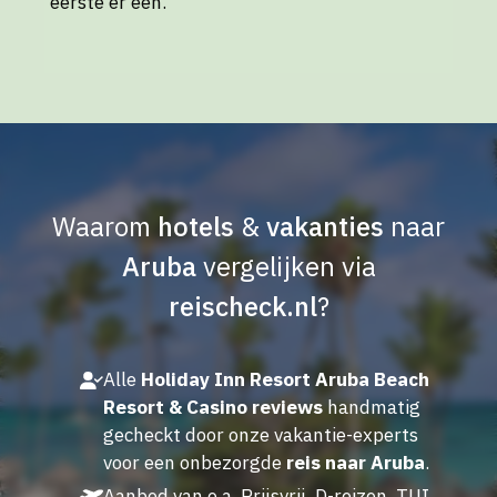
eerste er een.
Waarom
hotels
&
vakanties
naar
Aruba
vergelijken via
reischeck.nl
?
Alle
Holiday Inn Resort Aruba Beach
Resort & Casino reviews
handmatig
gecheckt door onze vakantie-experts
voor een onbezorgde
reis naar Aruba
.
Aanbod van o.a. Prijsvrij, D-reizen, TUI,