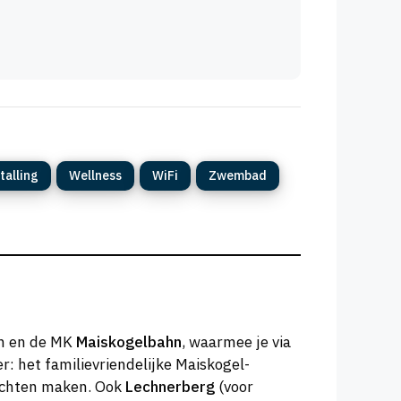
talling
Wellness
WiFi
Zwembad
on en de MK
Maiskogelbahn
, waarmee je via
r: het familievriendelijke Maiskogel-
bochten maken. Ook
Lechnerberg
(voor