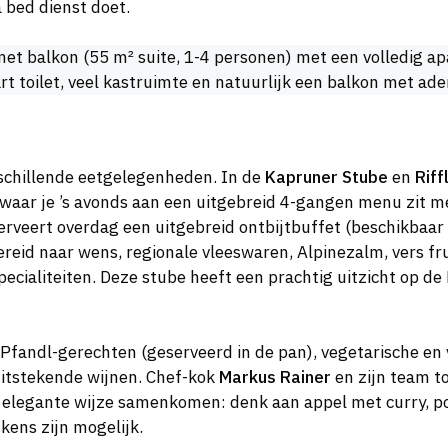
 bed dienst doet.
met balkon (55 m² suite, 1-4 personen) met een volledig 
rt toilet, veel kastruimte en natuurlijk een balkon met a
rschillende eetgelegenheden. In de
Kapruner Stube
en
Riff
waar je ’s avonds aan een uitgebreid 4-gangen menu zit me
erveert overdag een uitgebreid ontbijtbuffet (beschikbaar
bereid naar wens, regionale vleeswaren, Alpinezalm, vers fr
ecialiteiten. Deze stube heeft een prachtig uitzicht op de 
 Pfandl-gerechten (geserveerd in de pan), vegetarische en 
itstekende wijnen. Chef-kok
Markus Rainer
en zijn team t
op elegante wijze samenkomen: denk aan appel met curry, 
kens zijn mogelijk.