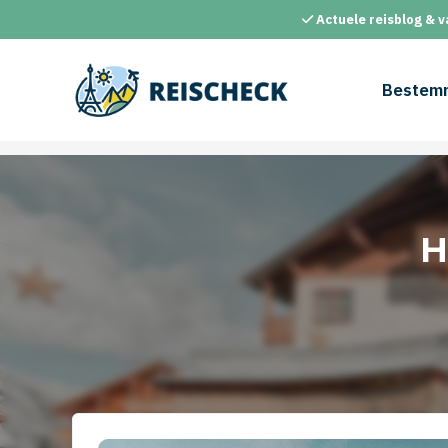
Ga
Actuele reisblog & v
naar
de
inhoud
Bestem
H