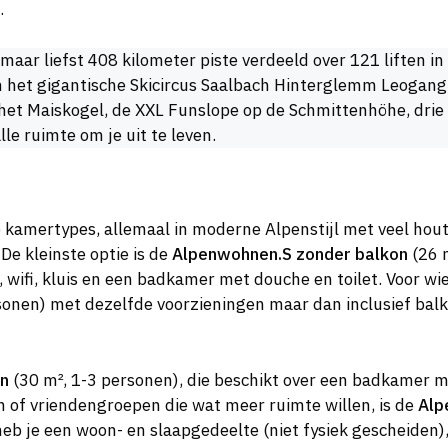
.
maar liefst 408 kilometer piste verdeeld over 121 liften in
 het gigantische Skicircus Saalbach Hinterglemm Leogang 
het Maiskogel, de XXL Funslope op de Schmittenhöhe, drie
lle ruimte om je uit te leven.
de kamertypes, allemaal in moderne Alpenstijl met veel ho
e kleinste optie is de
Alpenwohnen.S zonder balkon
(26 
ifi, kluis en een badkamer met douche en toilet. Voor wie 
sonen) met dezelfde voorzieningen maar dan inclusief bal
on
(30 m², 1-3 personen), die beschikt over een badkamer me
n of vriendengroepen die wat meer ruimte willen, is de
Alp
eb je een woon- en slaapgedeelte (niet fysiek gescheiden),