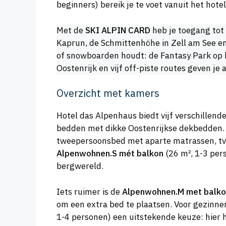
beginners) bereik je te voet vanuit het hotel
Met de
SKI ALPIN CARD
heb je toegang tot 
Kaprun, de Schmittenhöhe in Zell am See en
of snowboarden houdt: de Fantasy Park op 
Oostenrijk en vijf off-piste routes geven je a
Overzicht met kamers
Hotel das Alpenhaus biedt vijf verschillen
bedden met dikke Oostenrijkse dekbedden. D
tweepersoonsbed met aparte matrassen, tv, w
Alpenwohnen.S mét balkon
(26 m², 1-3 per
bergwereld.
Iets ruimer is de
Alpenwohnen.M met balk
om een extra bed te plaatsen. Voor gezinne
1-4 personen) een uitstekende keuze: hier h