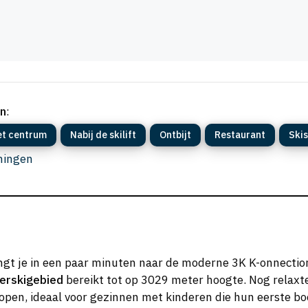
un
:
et centrum
Nabij de skilift
Ontbijt
Restaurant
Skis
eningen
rengt je in een paar minuten naar de moderne 3K K-onnecti
jerskigebied
bereikt tot op 3029 meter hoogte. Nog relaxte
 lopen, ideaal voor gezinnen met kinderen die hun eerste 