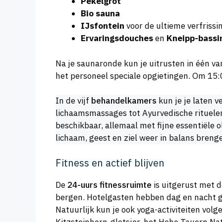
Pekelgrot
Bio sauna
IJsfontein
voor de ultieme verfrissi
Ervaringsdouches
en
Kneipp-bassi
Na je saunaronde kun je uitrusten in één v
het personeel speciale opgietingen. Om 15:00
In de vijf
behandelkamers
kun je je laten 
lichaamsmassages tot Ayurvedische rituele
beschikbaar, allemaal met fijne essentiële
lichaam, geest en ziel weer in balans breng
Fitness en actief blijven
De
24-uurs fitnessruimte
is uitgerust met 
bergen. Hotelgasten hebben dag en nacht gra
Natuurlijk kun je ook yoga-activiteiten volg
Kitzsteinhorn-gletsjer, het Hohe Tauern Nat