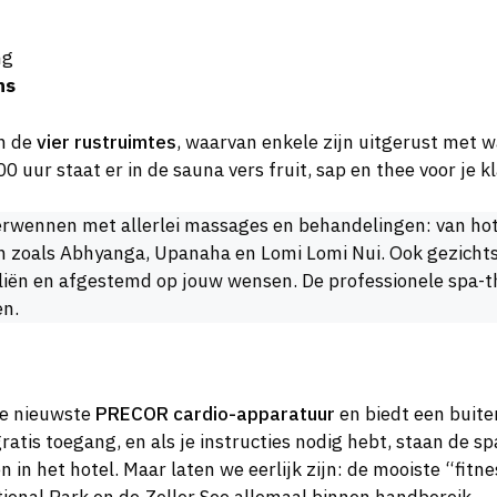
ng
ns
an de
vier rustruimtes
, waarvan enkele zijn uitgerust met 
 uur staat er in de sauna vers fruit, sap en thee voor je kl
verwennen met allerlei massages en behandelingen: van hot 
n zoals Abhyanga, Upanaha en Lomi Lomi Nui. Ook gezichts
 oliën en afgestemd op jouw wensen. De professionele spa-
en.
de nieuwste
PRECOR cardio-apparatuur
en biedt een buit
tis toegang, en als je instructies nodig hebt, staan de sp
en in het hotel. Maar laten we eerlijk zijn: de mooiste “fit
ional Park en de Zeller See allemaal binnen handbereik.