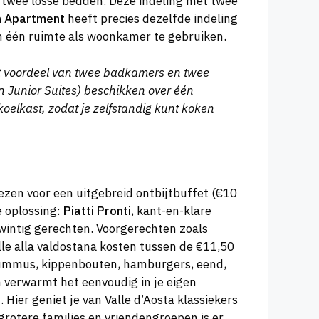
 twee losse bedden. Deze indeling met twee
n Apartment
heeft precies dezelfde indeling
m één ruimte als woonkamer te gebruiken.
et voordeel van twee badkamers en twee
n Junior Suites) beschikken over één
oelkast, zodat je zelfstandig kunt koken
kiezen voor een uitgebreid ontbijtbuffet (€10
e oplossing:
Piatti Pronti
, kant-en-klare
wintig gerechten. Voorgerechten zoals
lle alla valdostana kosten tussen de €11,50
nhummus, kippenbouten, hamburgers, eend,
n verwarmt het eenvoudig in je eigen
t. Hier geniet je van Valle d’Aosta klassiekers
grotere families en vriendengroepen is er