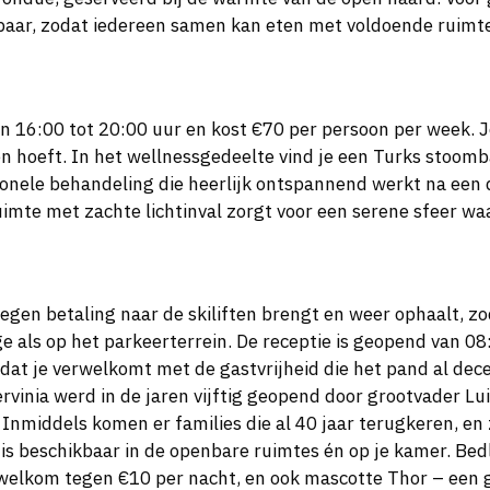
kbaar, zodat iedereen samen kan eten met voldoende ruimt
n 16:00 tot 20:00 uur en kost €70 per persoon per week. J
ten hoeft. In het wellnessgedeelte vind je een Turks stoom
itionele behandeling die heerlijk ontspannend werkt na een
te met zachte lichtinval zorgt voor een serene sfeer waarin
gen betaling naar de skiliften brengt en weer ophaalt, zoda
ge als op het parkeerterrein. De receptie is geopend van 0
g dat je verwelkomt met de gastvrijheid die het pand al d
 Cervinia werd in de jaren vijftig geopend door grootvader L
Inmiddels komen er families die al 40 jaar terugkeren, en 
is beschikbaar in de openbare ruimtes én op je kamer. Bedl
jn welkom tegen €10 per nacht, en ook mascotte Thor – een