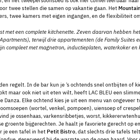
, en het tweepersoonsbed is ook hier converteerbaar naar
voor twee stellen die samen op vakantie gaan. Het
Mountai
s, twee kamers met eigen ingangen, en de flexibiliteit o
erust met een complete kitchenette. Zeven daarvan hebben h
artments), terwijl drie appartementen (de Family Suites e
ijn compleet met magnetron, inductieplaten, waterkoker en k
jden regelt. In de bar kun je ’s ochtends snel ontbijten of 
kookt maar ook niet uit eten wilt, heeft LAC BLEU een slimm
 Danza. Elke ochtend kies je uit een menu van ongeveer t
 roomsoepen (wortel, venkel, pompoen), uiensoep of crespe
 vind je ossenhaas, varkensribbetjes, worst, kikkererwte
e groente bijgerechten. Je haalt je favoriete gerecht op e
 je een tafel in het
Petit Bistro
, dat slechts drie tafels tel
fondue, geserveerd bij de warmte van de open haard. Voor 