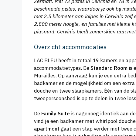
Zermatt. Met 72 pistes in Cervinia en 78 in 
beschneide pistes, waardoor je ook bij mind
met 2,5 kilometer aan loipes in Cervinia zelf
2.800 meter hoogte, en families met kleine k
pluspunt: Cervinia biedt zomerskiën aan met 2
Overzicht accommodaties
LAC BLEU heeft in totaal 19 kamers en appar
accommodatietypes. De
Standard Room
is 
Murailles. Op aanvraag kun je een extra be
badkamer en de mogelijkheid om een extra b
douche en twee slaapkamers. Één van de sl
tweepersoonsbed is op te delen in twee los
De
Family Suite
is nagenoeg identiek aan de 
vind je een badkamer met whirlpool douche
apartment
gaat een stap verder met twee 