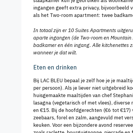
slaapkamer kun je gebruiken als woonkamer
ingangen geeft extra privacy, bijvoorbeeld 
als het Two-room apartment: twee badkamer
In totaal zijn er 10 Suites Apartments uitg
aparte ingangen (de Two-room en Mountain Ap
badkamer en één ingang. Alle kitchenettes z
wanneer je dat wilt.
Eten en drinken
Bij LAC BLEU bepaal je zelf hoe je je maalti
per persoon). Als je liever niet uitgebreid 
huisgemaakte maaltijden van chef Stephanie
lasagna (vegetarisch of met vlees), diverse
en €15. Bij de hoofdgerechten (€6 tot €17)
zeebaars, forel en zalm, aangevuld met vers
keuken. Voor een bijzondere avond reserveer
zoals raclette, bourguignonne, pierrade en 