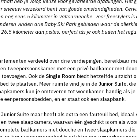
Zermatt heb je volop keuze voor gevarieerde afdalingen. Het 
er sneeuw verzekerd bent van goede omstandigheden. Cervini
 en nog eens 5 kilometer in Valtournenche. Voor freestylers 
inderen vinden drie Baby Ski Park gebieden waar de allerkle
6,5 kilometer aan pistes, perfect als je ook buiten het regul
tementen verdeeld over drie verdiepingen, bereikbaar met 
een tweepersoonskamer met een privé badkamer met douch
d toevoegen. Ook de
Single Room
biedt hetzelfde uitzicht 
ed te plaatsen. Meer ruimte vind je in de
Junior Suite
, di
aapkamers kun je omtoveren tot woonkamer, handig als je 
se eenpersoonsbedden, en er staat ook een slaapbank.
Junior Suite maar heeft als extra een fauteuil bed, ideaal
 en twee slaapkamers, waarvan één geschikt is om als woo
complete badkamers met douche en twee slaapkamers die 