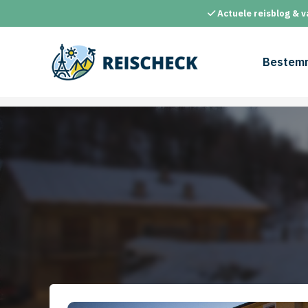
Ga
Actuele reisblog & v
naar
de
inhoud
Bestem