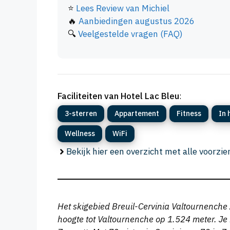
⭐
Lees Review van Michiel
🔥
Aanbiedingen augustus 2026
🔍
Veelgestelde vragen (FAQ)
Faciliteiten van Hotel Lac Bleu
:
3-sterren
Appartement
Fitness
In 
Wellness
WiFi
Bekijk hier een overzicht met alle voorzi
Het skigebied Breuil-Cervinia Valtournenche Z
hoogte tot Valtournenche op 1.524 meter. Je h