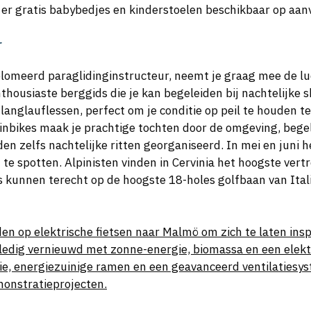
er gratis babybedjes en kinderstoelen beschikbaar op aan
r
lomeerd paraglidinginstructeur, neemt je graag mee de luch
nthousiaste berggids die je kan begeleiden bij nachtelijke
glauflessen, perfect om je conditie op peil te houden terw
bikes maak je prachtige tochten door de omgeving, begele
n zelfs nachtelijke ritten georganiseerd. In mei en juni h
te spotten. Alpinisten vinden in Cervinia het hoogste vert
s kunnen terecht op de hoogste 18-holes golfbaan van Itali
en op elektrische fietsen naar Malmö om zich te laten ins
ledig vernieuwd met zonne-energie, biomassa en een elekt
ie, energiezuinige ramen en een geavanceerd ventilatiesy
monstratieprojecten.