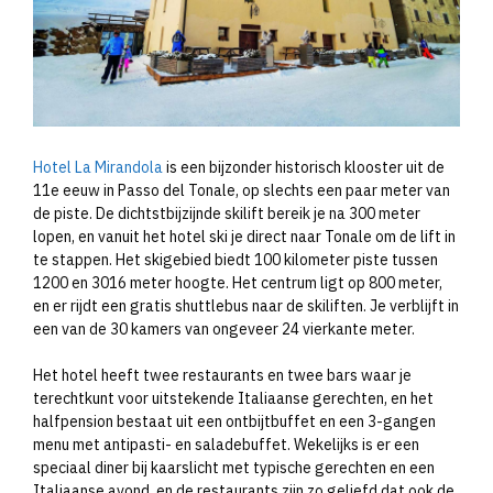
Hotel La Mirandola
is een bijzonder historisch klooster uit de
11e eeuw in Passo del Tonale, op slechts een paar meter van
de piste. De dichtstbijzijnde skilift bereik je na 300 meter
lopen, en vanuit het hotel ski je direct naar Tonale om de lift in
te stappen. Het skigebied biedt 100 kilometer piste tussen
1200 en 3016 meter hoogte. Het centrum ligt op 800 meter,
en er rijdt een gratis shuttlebus naar de skiliften. Je verblijft in
een van de 30 kamers van ongeveer 24 vierkante meter.
Het hotel heeft twee restaurants en twee bars waar je
terechtkunt voor uitstekende Italiaanse gerechten, en het
halfpension bestaat uit een ontbijtbuffet en een 3-gangen
menu met antipasti- en saladebuffet. Wekelijks is er een
speciaal diner bij kaarslicht met typische gerechten en een
Italiaanse avond, en de restaurants zijn zo geliefd dat ook de