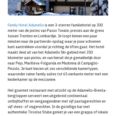
Family Hotel Adamello
is een 3-sterren familiehotel op 300
meter van de pistes van Passo Tonale, precies aan de grens
tussen Trentino en Lombardije. Je loopt binnen een paar
minuten naar de partnerski-opslag waar je jouw schoenen
kunt aantrekken voordat je richting de liften gaat. Het hotel
maakt deel uit van het Adamello Ski-gebied met 350
kilometer aan pistes, en van hieruit ski je gemakkelijk door
naar Pejo, Marilleva-Folgarida en Madonna di Campiglio-
Pinzolo. Je kunt kiezen uit zes verschillende kamertypen,
waaronder ruime family suites tot 65 vierkante meter met een
kinderkamer op de mezzanine.
Het gourmet restaurant met uitzicht op de Adamello-Brenta-
bergtoppen serveert een uitgebreid continentaal
ontbijtbuffet en viergangendiner met vijf pastagerechten en
vijf vlees- of visgerechten. In de gezellige bar met
authentieke Tiroolse Stube geniet je van een grappa of lokale