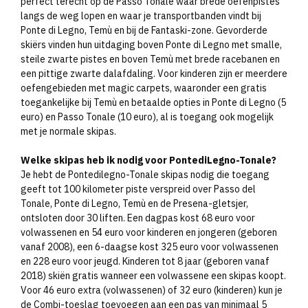
perfect terecht op de Passo Tonale waar brede oefenpistes
langs de weg lopen en waar je transportbanden vindt bij
Ponte di Legno, Temù en bij de Fantaski-zone. Gevorderde
skiërs vinden hun uitdaging boven Ponte di Legno met smalle,
steile zwarte pistes en boven Temù met brede racebanen en
een pittige zwarte dalafdaling. Voor kinderen zijn er meerdere
oefengebieden met magic carpets, waaronder een gratis
toegankelijke bij Temù en betaalde opties in Ponte di Legno (5
euro) en Passo Tonale (10 euro), al is toegang ook mogelijk
met je normale skipas.
Welke skipas heb ik nodig voor PontediLegno-Tonale?
Je hebt de Pontedilegno-Tonale skipas nodig die toegang
geeft tot 100 kilometer piste verspreid over Passo del
Tonale, Ponte di Legno, Temù en de Presena-gletsjer,
ontsloten door 30 liften. Een dagpas kost 68 euro voor
volwassenen en 54 euro voor kinderen en jongeren (geboren
vanaf 2008), een 6-daagse kost 325 euro voor volwassenen
en 228 euro voor jeugd. Kinderen tot 8 jaar (geboren vanaf
2018) skiën gratis wanneer een volwassene een skipas koopt.
Voor 46 euro extra (volwassenen) of 32 euro (kinderen) kun je
de Combi-toeslag toevoegen aan een pas van minimaal 5