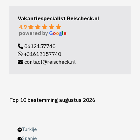
Vakantiespecialist Reischeck.nl
4.9
powered by
G
o
o
g
l
e
0612157740
+31612157740
contact@reischeck.nl
Top 10 bestemming augustus 2026
Turkije
Spanje