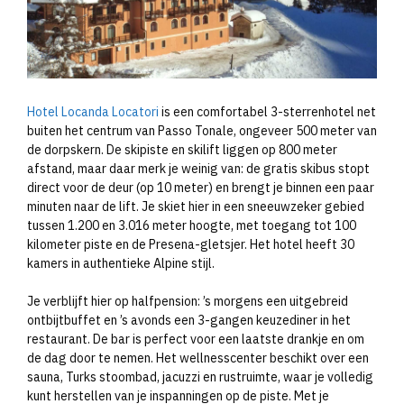
Hotel Locanda Locatori
is een comfortabel 3-sterrenhotel net
buiten het centrum van Passo Tonale, ongeveer 500 meter van
de dorpskern. De skipiste en skilift liggen op 800 meter
afstand, maar daar merk je weinig van: de gratis skibus stopt
direct voor de deur (op 10 meter) en brengt je binnen een paar
minuten naar de lift. Je skiet hier in een sneeuwzeker gebied
tussen 1.200 en 3.016 meter hoogte, met toegang tot 100
kilometer piste en de Presena-gletsjer. Het hotel heeft 30
kamers in authentieke Alpine stijl.
Je verblijft hier op halfpension: ’s morgens een uitgebreid
ontbijtbuffet en ’s avonds een 3-gangen keuzediner in het
restaurant. De bar is perfect voor een laatste drankje en om
de dag door te nemen. Het wellnesscenter beschikt over een
sauna, Turks stoombad, jacuzzi en rustruimte, waar je volledig
kunt herstellen van je inspanningen op de piste. Met je