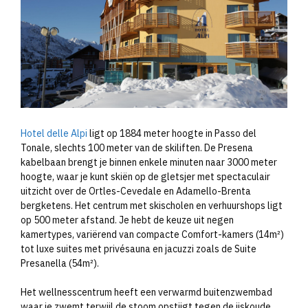
Hotel delle Alpi
ligt op 1884 meter hoogte in Passo del
Tonale, slechts 100 meter van de skiliften. De Presena
kabelbaan brengt je binnen enkele minuten naar 3000 meter
hoogte, waar je kunt skiën op de gletsjer met spectaculair
uitzicht over de Ortles-Cevedale en Adamello-Brenta
bergketens. Het centrum met skischolen en verhuurshops ligt
op 500 meter afstand. Je hebt de keuze uit negen
kamertypes, variërend van compacte Comfort-kamers (14m²)
tot luxe suites met privésauna en jacuzzi zoals de Suite
Presanella (54m²).
Het wellnesscentrum heeft een verwarmd buitenzwembad
waar je zwemt terwijl de stoom opstijgt tegen de ijskoude