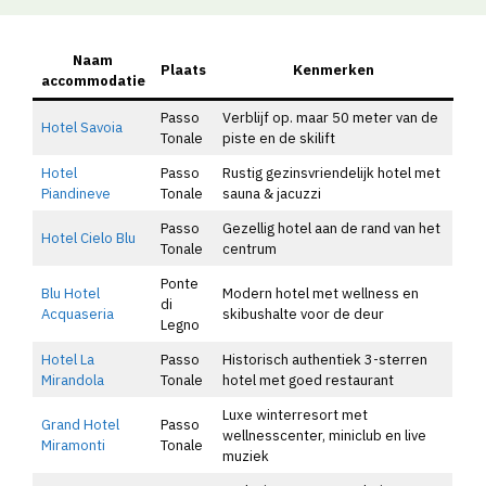
Naam
Plaats
Kenmerken
accommodatie
Passo
Verblijf op. maar 50 meter van de
Hotel Savoia
Tonale
piste en de skilift
Hotel
Passo
Rustig gezinsvriendelijk hotel met
Piandineve
Tonale
sauna & jacuzzi
Passo
Gezellig hotel aan de rand van het
Hotel Cielo Blu
Tonale
centrum
Ponte
Blu Hotel
Modern hotel met wellness en
di
Acquaseria
skibushalte voor de deur
Legno
Hotel La
Passo
Historisch authentiek 3-sterren
Mirandola
Tonale
hotel met goed restaurant
Luxe winterresort met
Grand Hotel
Passo
wellnesscenter, miniclub en live
Miramonti
Tonale
muziek