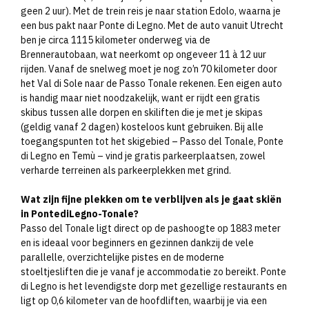
geen 2 uur). Met de trein reis je naar station Edolo, waarna je
een bus pakt naar Ponte di Legno. Met de auto vanuit Utrecht
ben je circa 1115 kilometer onderweg via de
Brennerautobaan, wat neerkomt op ongeveer 11 à 12 uur
rijden. Vanaf de snelweg moet je nog zo’n 70 kilometer door
het Val di Sole naar de Passo Tonale rekenen. Een eigen auto
is handig maar niet noodzakelijk, want er rijdt een gratis
skibus tussen alle dorpen en skiliften die je met je skipas
(geldig vanaf 2 dagen) kosteloos kunt gebruiken. Bij alle
toegangspunten tot het skigebied – Passo del Tonale, Ponte
di Legno en Temù – vind je gratis parkeerplaatsen, zowel
verharde terreinen als parkeerplekken met grind.
Wat zijn fijne plekken om te verblijven als je gaat skiën
in PontediLegno-Tonale?
Passo del Tonale ligt direct op de pashoogte op 1883 meter
en is ideaal voor beginners en gezinnen dankzij de vele
parallelle, overzichtelijke pistes en de moderne
stoeltjesliften die je vanaf je accommodatie zo bereikt. Ponte
di Legno is het levendigste dorp met gezellige restaurants en
ligt op 0,6 kilometer van de hoofdliften, waarbij je via een