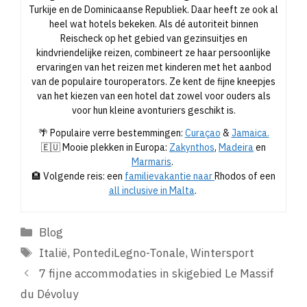
Turkije en de Dominicaanse Republiek. Daar heeft ze ook al
heel wat hotels bekeken. Als dé autoriteit binnen
Reischeck op het gebied van gezinsuitjes en
kindvriendelijke reizen, combineert ze haar persoonlijke
ervaringen van het reizen met kinderen met het aanbod
van de populaire touroperators. Ze kent de fijne kneepjes
van het kiezen van een hotel dat zowel voor ouders als
voor hun kleine avonturiers geschikt is.
🌴 Populaire verre bestemmingen:
Curaçao
&
Jamaica.
🇪🇺 Mooie plekken in Europa:
Zakynthos
,
Madeira
en
Marmaris
.
🏨 Volgende reis: een
familievakantie naar
Rhodos of een
all inclusive in Malta
.
Categorieën
Blog
Tags
Italië
,
PontediLegno-Tonale
,
Wintersport
7 fijne accommodaties in skigebied Le Massif
du Dévoluy