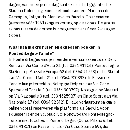
dagen, waarmee je één dag kunt skiën in het gigantische
Skirama Dolomiti-gebied met onder andere Madonna di
Campiglio, Folgarida-Marilleva en Pinzolo. Ook senioren
(geboren vóór 1961) krijgen korting op de skipas. De gratis
skibus tussen de dorpen is inbegrepen vanaf een 2-daagse
skipas.​
Waar kan ik ski’s huren en skilessen boeken in
PontediLegno-Tonale?
In Ponte di Legno vind je meerdere verhuurzaken zoals Deliv
Rent aan Via Corno d’Aola 24 (tel. 0364 91104), Pontedilegno
Ski Rent op Piazzale Europa 62 (tel. 0364 91523) en Le Ski Lab
aan Via Corno d’Aola 21 (tel. 0364 900393). In Passo del
Tonale kun je terecht bij Noleggio Delpero aan Via Case
Sparse del Tonale 3 (tel. 0364 903797), Noleggio by Maestri
op Via Nazionale 3 (tel. 333 4625987) en Cinto Sport aan Via
Nazionale 17 (tel. 0364 92542). Bij alle verhuurpunten kun je
online vooraf reserveren via platforms als Snowit. Voor
skilessen is er de Scuola di Sci e Snowboard Pontedilegno-
Tonale met locaties in Ponte di Legno (Corso Milano 6, tel.
0364 91301) en Passo Tonale (Via Case Sparse 69), die