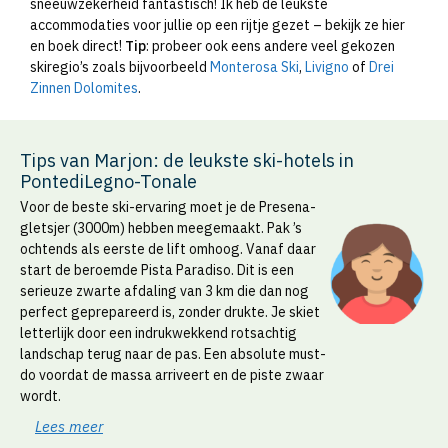
sneeuwzekerheid fantastisch! Ik heb de leukste
accommodaties voor jullie op een rijtje gezet – bekijk ze hier
en boek direct!
Tip
: probeer ook eens andere veel gekozen
skiregio’s zoals bijvoorbeeld
Monterosa Ski
,
Livigno
of
Drei
Zinnen Dolomites
.
Tips van Marjon: de leukste ski-hotels in
PontediLegno-Tonale
Voor de beste ski-ervaring moet je de Presena-
gletsjer (3000m) hebben meegemaakt. Pak ’s
ochtends als eerste de lift omhoog. Vanaf daar
start de beroemde Pista Paradiso. Dit is een
serieuze zwarte afdaling van 3 km die dan nog
perfect geprepareerd is, zonder drukte. Je skiet
letterlijk door een indrukwekkend rotsachtig
landschap terug naar de pas. Een absolute must-
do voordat de massa arriveert en de piste zwaar
wordt.
Lees meer