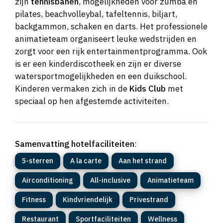
zijn
tennisbanen
, mogelijkheden voor zumba en
pilates, beachvolleybal, tafeltennis, biljart,
backgammon, schaken en darts. Het professionele
animatieteam organiseert leuke wedstrijden en
zorgt voor een rijk entertainmentprogramma. Ook
is er een kinderdiscotheek en zijn er diverse
watersportmogelijkheden en een duikschool.
Kinderen vermaken zich in de
Kids Club
met
speciaal op hen afgestemde activiteiten.
Samenvatting hotelfaciliteiten
:
5-sterren
A la carte
Aan het strand
Airconditioning
All-inclusive
Animatieteam
Fitness
Kindvriendelijk
Privestrand
Restaurant
Sportfaciliteiten
Wellness