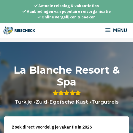
Ga
Actuele reisblog & vakantietips
naar
Aanbiedingen van populaire reisorganisatie
Online vergelijken & boeken
de
inhoud
MENU
La Blanche Resort &
Spa
Turkije
•
Zuid-Egeïsche Kust
•
Turgutreis
Boek direct voordelig je vakantie in 2026