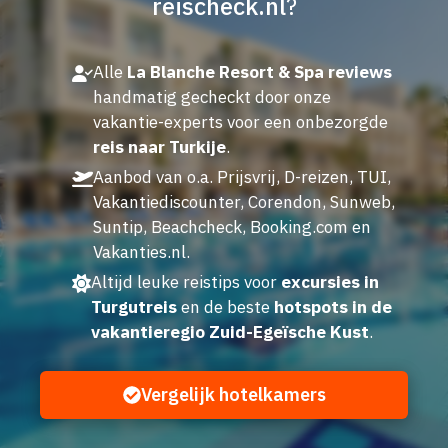
reischeck.nl
?
Alle
La Blanche Resort & Spa reviews
handmatig gecheckt door onze
vakantie-experts voor een onbezorgde
reis naar Turkije
.
Aanbod van o.a. Prijsvrij, D-reizen, TUI,
Vakantiediscounter, Corendon, Sunweb,
Suntip, Beachcheck, Booking.com en
Vakanties.nl.
Altijd leuke reistips voor
excursies in
Turgutreis
en de beste
hotspots in de
vakantieregio Zuid-Egeïsche Kust
.
Vergelijk hotelkamers