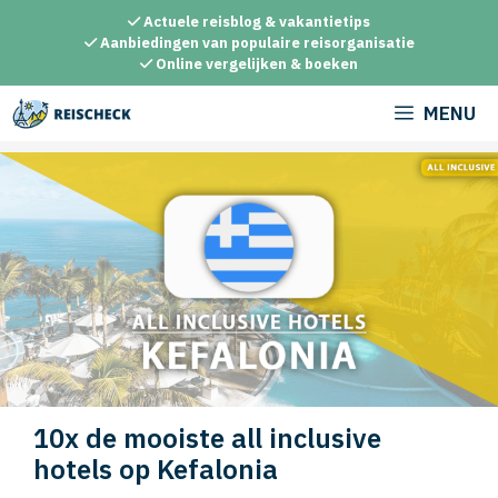
Ga
Actuele reisblog & vakantietips
naar
Aanbiedingen van populaire reisorganisatie
Online vergelijken & boeken
de
inhoud
MENU
10x de mooiste all inclusive
hotels op Kefalonia