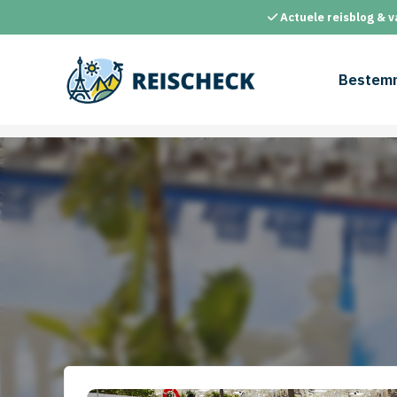
Ga
Actuele reisblog & v
naar
de
inhoud
Bestem