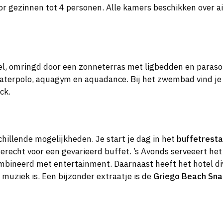
oor gezinnen tot 4 personen. Alle kamers beschikken over 
tel, omringd door een zonneterras met ligbedden en paras
 waterpolo, aquagym en aquadance. Bij het zwembad vind je
ck.
chillende mogelijkheden. Je start je dag in het
buffetresta
 terecht voor een gevarieerd buffet. ’s Avonds serveeert he
mbineerd met entertainment. Daarnaast heeft het hotel d
 muziek is. Een bijzonder extraatje is de
Griego Beach Sna