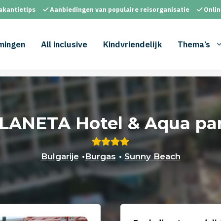
akantietips
Aanbiedingen van populaire reisorganisatie
Onlin
mingen
All inclusive
Kindvriendelijk
Thema’s
LANETA Hotel & Aqua pa
Bulgarije
•
Burgas
•
Sunny Beach