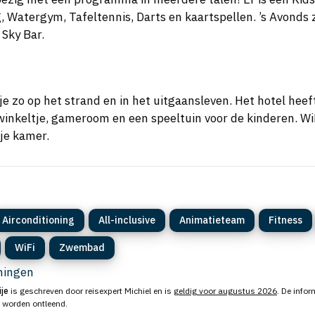
g, Watergym, Tafeltennis, Darts en kaartspellen. ’s Avonds
 Sky Bar.
je zo op het strand en in het uitgaansleven. Het hotel heef
winkeltje, gameroom en een speeltuin voor de kinderen. Wi
 je kamer.
Airconditioning
All-inclusive
Animatieteam
Fitness
WiFi
Zwembad
eningen
ije
is geschreven door reisexpert Michiel en is
geldig voor augustus 2026
. De infor
n worden ontleend.