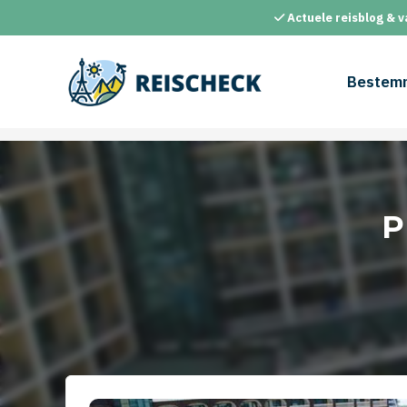
Ga
Actuele reisblog & v
naar
de
inhoud
Bestem
P