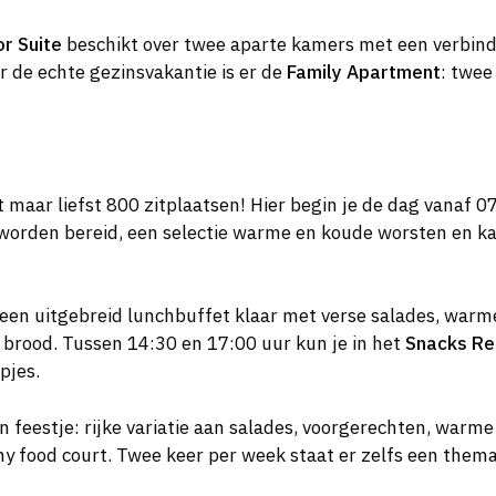
or Suite
beschikt over twee aparte kamers met een verbindi
r de echte gezinsvakantie is er de
Family Apartment
: twee
 maar liefst 800 zitplaatsen! Hier begin je de dag vanaf 0
je worden bereid, een selectie warme en koude worsten en k
r een uitgebreid lunchbuffet klaar met verse salades, war
 brood. Tussen 14:30 en 17:00 uur kun je in het
Snacks Re
pjes.
en feestje: rijke variatie aan salades, voorgerechten, warm
thy food court. Twee keer per week staat er zelfs een the