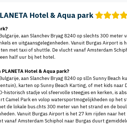
LANETA Hotel & Aqua park
ark?
 Bulgarije, aan Slanchev Bryag 8240 op slechts 300 meter v
inkels en uitgaansgelegenheden. Vanuit Burgas Airport is h
en met taxi of shuttle. De vlucht vanaf Amsterdam Schiph
en half uur bij het hotel.
m PLANETA Hotel & Aqua park?
 Bulgarije, aan Slanchev Bryag 8240 op slIn Sunny Beach k
ntuin), karten op Sunny Beach Karting, of met kids naar 
storisch stadje vol sfeervolle steegjes en kerken, is abso
rt Camel Park en volop watersportmogelijkheden op het str
 met de lokale bus.chts 300 meter van het strand en de boul
heden. Vanuit Burgas Airport is het 27 km rijden naar het
ht vanaf Amsterdam Schiphol naar Burgas duurt gemiddeld 