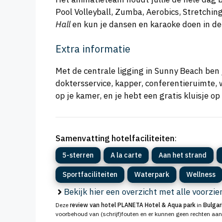
Pool Volleyball, Zumba, Aerobics, Stretchin
Hall
en kun je dansen en karaoke doen in de
Extra informatie
Met de centrale ligging in Sunny Beach ben 
doktersservice, kapper, conferentieruimte, 
op je kamer, en je hebt een gratis kluisje op
Samenvatting hotelfaciliteiten
:
5-sterren
A la carte
Aan het strand
Sportfaciliteiten
Waterpark
Wellness
Bekijk hier een overzicht met alle voorzi
Deze
review van hotel PLANETA Hotel & Aqua park
in
Bulgar
voorbehoud van (schrijf)fouten en er kunnen geen rechten aa