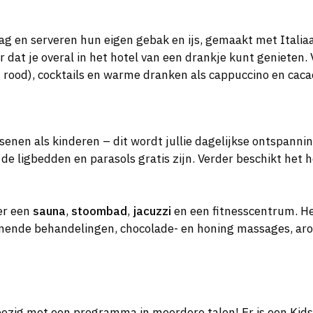
ag en serveren hun eigen gebak en ijs, gemaakt met Italia
dat je overal in het hotel van een drankje kunt genieten. V
en rood), cocktails en warme dranken als cappuccino en caca
senen als kinderen – dit wordt jullie dagelijkse ontspannin
 ligbedden en parasols gratis zijn. Verder beschikt het 
 er een
sauna
,
stoombad
,
jacuzzi
en een fitnesscentrum. He
ende behandelingen, chocolade- en honing massages, aroma
bezig met een programma in meerdere talen! Er is een Kids