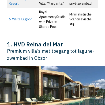
Resort
Villa “Margarita”
privé zwembad
Royal
Minimalistische
Apartment/Studio
6. White Lagoon
Scandinavische
with Private
stijl
Shared Pool
1. HVD Reina del Mar
Premium villa’s met toegang tot lagune-
zwembad in Obzor