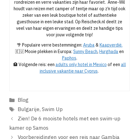
rondreizen en verre vakanties zijn haar favoriet. Anne-Wil
houdt van reizen met camper of tentje maar op z’n tijd ook
zeker van een leuk boutique hotel of authentieke
guesthouse in een leuke stad. Op Reischeck.nl deelt ze
veel van haar eigen ervaringen en deelt ze handige tips
voor jouw volgende trip!
🌴 Populaire verre bestemmingen:
Aruba
&
Kaapverdië.
🇪🇺 Mooie plekken in Europa:
Sunny Beach
,
Hurghada
en
Paphos
.
🏨 Volgende reis: een
adults only hotel in Mexico
of een
all
inclusive vakantie naar Cyprus
.
Categorieën
Blog
Tags
Bulgarije
,
Swim Up
Zien! De 6 mooiste hotels met een swim-up
kamer op Samos
Voorbereidingen voor een reis naar Gambia