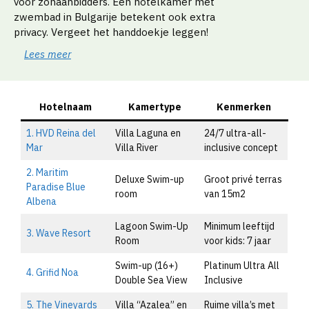
voor zonaanbidders. Een hotelkamer met
zwembad in Bulgarije betekent ook extra
privacy. Vergeet het handdoekje leggen!
Lees meer
Hotelnaam
Kamertype
Kenmerken
1. HVD Reina del
Villa Laguna en
24/7 ultra-all-
Mar
Villa River
inclusive concept
2. Maritim
Deluxe Swim-up
Groot privé terras
Paradise Blue
room
van 15m2
Albena
Lagoon Swim-Up
Minimum leeftijd
3. Wave Resort
Room
voor kids: 7 jaar
Swim-up (16+)
Platinum Ultra All
4. Grifid Noa
Double Sea View
Inclusive
5. The Vineyards
Villa “Azalea” en
Ruime villa’s met