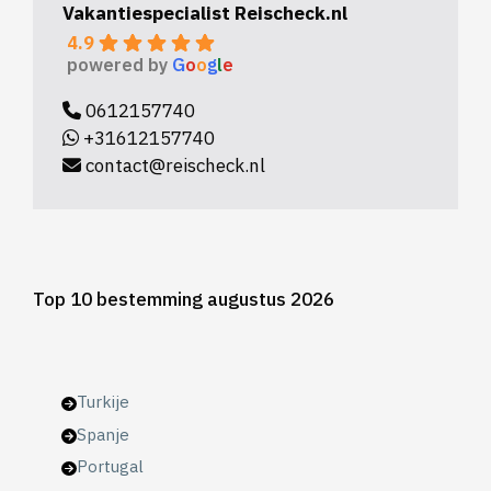
Vakantiespecialist Reischeck.nl
4.9
powered by
G
o
o
g
l
e
0612157740
+31612157740
contact@reischeck.nl
Top 10 bestemming augustus 2026
Turkije
Spanje
Portugal