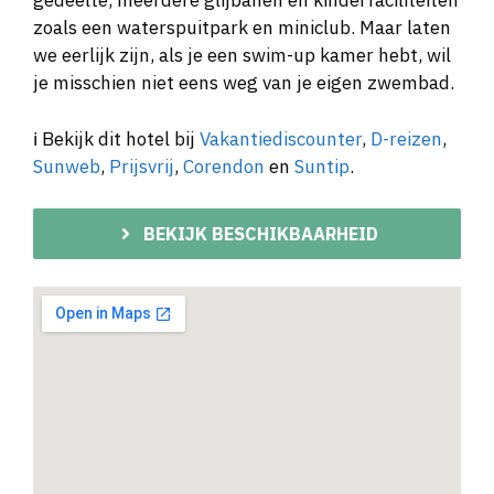
gedeelte, meerdere glijbanen en kinderfaciliteiten
zoals een waterspuitpark en miniclub. Maar laten
we eerlijk zijn, als je een swim-up kamer hebt, wil
je misschien niet eens weg van je eigen zwembad.
ℹ️ Bekijk dit hotel bij
Vakantiediscounter
,
D-reizen
,
Sunweb
,
Prijsvrij
,
Corendon
en
Suntip
.
BEKIJK BESCHIKBAARHEID