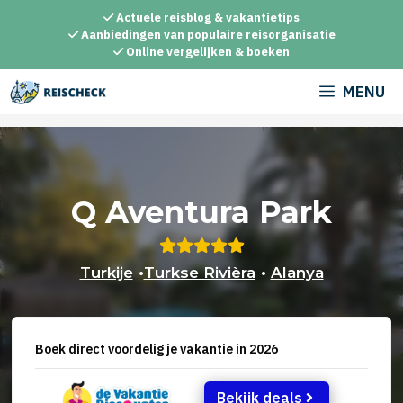
Ga
Actuele reisblog & vakantietips
naar
Aanbiedingen van populaire reisorganisatie
Online vergelijken & boeken
de
inhoud
MENU
Q Aventura Park
Turkije
•
Turkse Rivièra
•
Alanya
Boek direct voordelig je vakantie in 2026
Bekijk deals