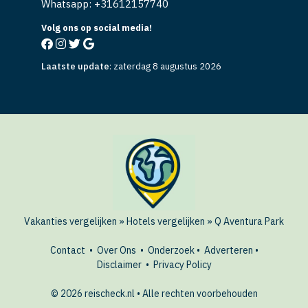
Whatsapp: +
31612157740
Volg ons op social media!
Laatste update
:
zaterdag 8 augustus 2026
Vakanties vergelijken
»
Hotels vergelijken
»
Q Aventura Park
Contact
•
Over Ons
•
Onderzoek
•
Adverteren
•
Disclaimer
•
Privacy Policy
© 2026 reischeck.nl • Alle rechten voorbehouden