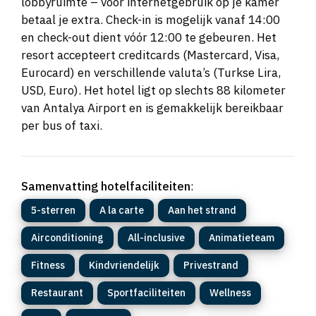
lobbyruimte – voor internetgebruik op je kamer
betaal je extra. Check-in is mogelijk vanaf 14:00
en check-out dient vóór 12:00 te gebeuren. Het
resort accepteert creditcards (Mastercard, Visa,
Eurocard) en verschillende valuta’s (Turkse Lira,
USD, Euro). Het hotel ligt op slechts 88 kilometer
van Antalya Airport en is gemakkelijk bereikbaar
per bus of taxi.
Samenvatting hotelfaciliteiten
:
5-sterren
A la carte
Aan het strand
Airconditioning
All-inclusive
Animatieteam
Fitness
Kindvriendelijk
Privestrand
Restaurant
Sportfaciliteiten
Wellness