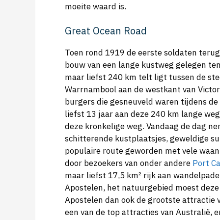
moeite waard is.
Great Ocean Road
Toen rond 1919 de eerste soldaten teru
bouw van een lange kustweg gelegen ten z
maar liefst 240 km telt ligt tussen de st
Warrnambool aan de westkant van Victor
burgers die gesneuveld waren tijdens d
liefst 13 jaar aan deze 240 km lange we
deze kronkelige weg. Vandaag de dag neme
schitterende kustplaatsjes, geweldige surf
populaire route geworden met vele waan
door bezoekers van onder andere
Port C
maar liefst 17,5 km² rijk aan wandelpade
Apostelen, het natuurgebied moest deze 
Apostelen dan ook de grootste attractie 
een van de top attracties van Australië, 