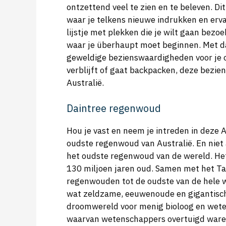
ontzettend veel te zien en te beleven. Dit 
waar je telkens nieuwe indrukken en ervar
lijstje met plekken die je wilt gaan bezoek
waar je überhaupt moet beginnen. Met dat
geweldige bezienswaardigheden voor je op 
verblijft of gaat backpacken, deze bezi
Australië.
Daintree regenwoud
Hou je vast en neem je intreden in deze A
oudste regenwoud van Australië. En niet
het oudste regenwoud van de wereld. Het
130 miljoen jaren oud. Samen met het T
regenwouden tot de oudste van de hele w
wat zeldzame, eeuwenoude en gigantisch
droomwereld voor menig bioloog en weten
waarvan wetenschappers overtuigd waren 