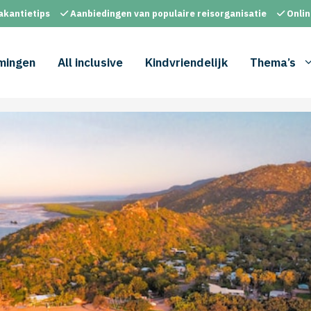
akantietips
Aanbiedingen van populaire reisorganisatie
Onlin
mingen
All inclusive
Kindvriendelijk
Thema’s