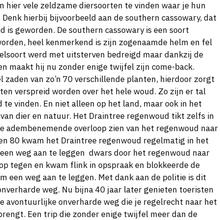
hier vele zeldzame diersoorten te vinden waar je hun
. Denk hierbij bijvoorbeeld aan de southern cassowary, dat
d is geworden. De southern cassowary is een soort
 worden, heel kenmerkend is zijn zogenaamde helm en fel
ogelsoort werd met uitsterven bedreigd maar dankzij de
n maakt hij nu zonder enige twijfel zijn come-back.
l zaden van zo’n 70 verschillende planten, hierdoor zorgt
en verspreid worden over het hele woud. Zo zijn er tal
 te vinden. En niet alleen op het land, maar ook in het
van dier en natuur. Het Draintree regenwoud tikt zelfs in
e de adembenemende overloop zien van het regenwoud naar
aren 80 kwam het Draintree regenwoud regelmatig in het
 een weg aan te leggen dwars door het regenwoud naar
 op tegen en kwam flink in opspraak en blokkeerde de
m een weg aan te leggen. Met dank aan de politie is dit
nverharde weg. Nu bijna 40 jaar later genieten toeristen
e avontuurlijke onverharde weg die je regelrecht naar het
ngt. Een trip die zonder enige twijfel meer dan de