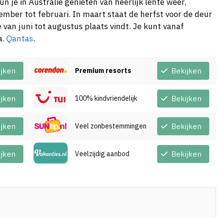
 je in Australië genieten van heerlijk lente weer,
mber tot februari. In maart staat de herfst voor de deur
e van juni tot augustus plaats vindt. Je kunt vanaf
a.
Qantas
.
ijken
Premium resorts
Bekijken
ijken
100% kindvriendelijk
Bekijken
ijken
Veel zonbestemmingen
Bekijken
ijken
Veelzijdig aanbod
Bekijken