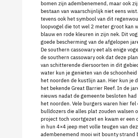
bomen zijn adembenemend, maar ook zijn 
bestaan van waarschijnlijk niet eens wist
tevens ook het symbool van dit regenwou
loopvogel die tot wel 2 meter groot kan
blauw en rode kleuren in zijn nek. Dit v
goede bescherming van de afgelopen jare
De southern cassowary eet als enige voge
de southern cassowary ook dat deze plant
van schitterende diersoorten in dit gebied
water kun je genieten van de schoonheid 
het noorden de kustlijn aan. Hier kun j
het bekende Great Barrier Reef. In de j
nieuws nadat de gemeente besloten had
het noorden. Vele burgers waren hier fel
bulldozers die alles plat zouden walsen o
project toch voortgezet en kwam er een o
in hun 4×4 jeep met volle teugen van dez
adembenemend mooi wit bounty strand bre