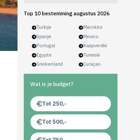
Top 10 bestemming augustus 2026
Turkije
Marokko
Spanje
Mexico
Portugal
Kaapverdië
Egypte
Tunesië
Griekenland
Curaçao
Wat is je budget?
Tot 250,-
Tot 500,-
Tot 750,-