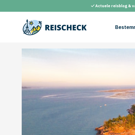
Ga
Actuele reisblog & v
naar
de
inhoud
Bestem