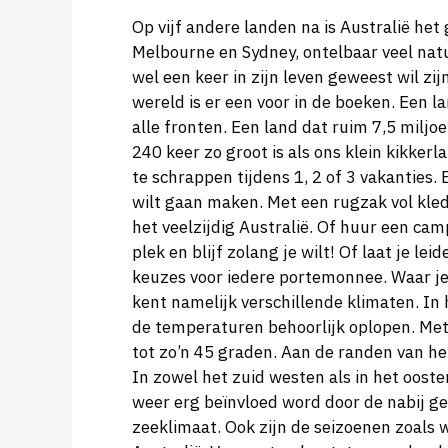
Op vijf andere landen na is Australië het
Melbourne en Sydney, ontelbaar veel nat
wel een keer in zijn leven geweest wil zi
wereld is er een voor in de boeken. Een l
alle fronten. Een land dat ruim 7,5 miljo
240 keer zo groot is als ons klein kikkerl
te schrappen tijdens 1, 2 of 3 vakanties.
wilt gaan maken. Met een rugzak vol kl
het veelzijdig Australië. Of huur een cam
plek en blijf zolang je wilt! Of laat je l
keuzes voor iedere portemonnee. Waar je o
kent namelijk verschillende klimaten. In 
de temperaturen behoorlijk oplopen. Me
tot zo’n 45 graden. Aan de randen van he
In zowel het zuid westen als in het ooste
weer erg beïnvloed word door de nabij 
zeeklimaat. Ook zijn de seizoenen zoals 