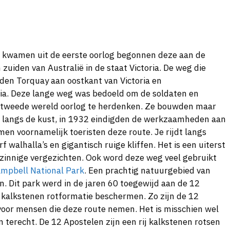
g kwamen uit de eerste oorlog begonnen deze aan de
uiden van Australië in de staat Victoria. De weg die
eden Torquay aan oostkant van Victoria en
ia. Deze lange weg was bedoeld om de soldaten en
e tweede wereld oorlog te herdenken. Ze bouwden maar
g langs de kust, in 1932 eindigden de werkzaamheden aan
n voornamelijk toeristen deze route. Je rijdt langs
 walhalla’s en gigantisch ruige kliffen. Het is een uiterst
zinnige vergezichten. Ook word deze weg veel gebruikt
ampbell National Park
. Een prachtig natuurgebied van
n. Dit park werd in de jaren 60 toegewijd aan de 12
kalkstenen rotformatie beschermen. Zo zijn de 12
voor mensen die deze route nemen. Het is misschien wel
en terecht. De 12 Apostelen zijn een rij kalkstenen rotsen