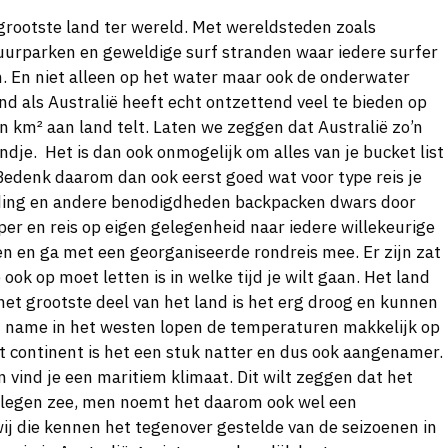
 grootste land ter wereld. Met wereldsteden zoals
uurparken en geweldige surf stranden waar iedere surfer
jn. En niet alleen op het water maar ook de onderwater
and als Australië heeft echt ontzettend veel te bieden op
en km² aan land telt. Laten we zeggen dat Australië zo’n
andje. Het is dan ook onmogelijk om alles van je bucket list
 Bedenk daarom dan ook eerst goed wat voor type reis je
eding en andere benodigdheden backpacken dwars door
per en reis op eigen gelegenheid naar iedere willekeurige
eiden en ga met een georganiseerde rondreis mee. Er zijn zat
ok op moet letten is in welke tijd je wilt gaan. Het land
het grootste deel van het land is het erg droog en kunnen
t name in het westen lopen de temperaturen makkelijk op
t continent is het een stuk natter en dus ook aangenamer.
n vind je een maritiem klimaat. Dit wilt zeggen dat het
gelegen zee, men noemt het daarom ook wel een
wij die kennen het tegenover gestelde van de seizoenen in