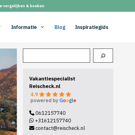
e vergelijken & boeken
Informatie
Blog
Inspiratiegids
Zoeken
Vakantiespecialist
Reischeck.nl
4.9
powered by
G
o
o
g
l
e
0612157740
+31612157740
contact@reischeck.nl