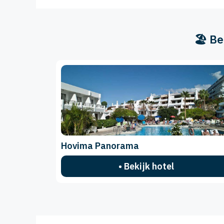
🏖️ B
Hovima Panorama
• Bekijk hotel