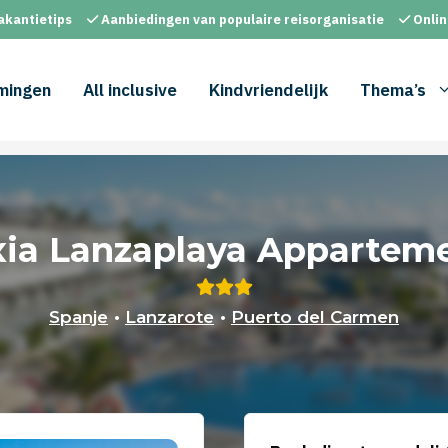
akantietips
Aanbiedingen van populaire reisorganisatie
Onlin
mingen
All inclusive
Kindvriendelijk
Thema’s
xia Lanzaplaya Appartem
Spanje
•
Lanzarote
•
Puerto del Carmen