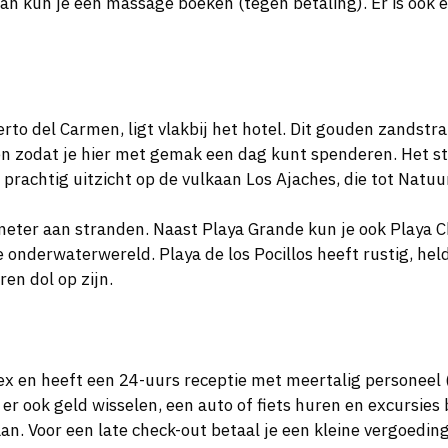
Dan kun je een massage boeken (tegen betaling). Er is ook
to del Carmen, ligt vlakbij het hotel. Dit gouden zandstra
gen zodat je hier met gemak een dag kunt spenderen. Het s
e prachtig uitzicht op de vulkaan Los Ajaches, die tot Nat
meter aan stranden. Naast Playa Grande kun je ook Playa Ch
onderwaterwereld. Playa de los Pocillos heeft rustig, helde
en dol op zijn.
lex en heeft een 24-uurs receptie met meertalig personeel (
r ook geld wisselen, een auto of fiets huren en excursies b
aan. Voor een late check-out betaal je een kleine vergoeding