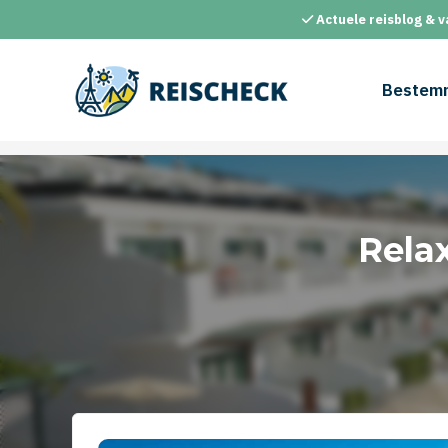
Ga
Actuele reisblog & v
naar
de
inhoud
Bestem
Rela