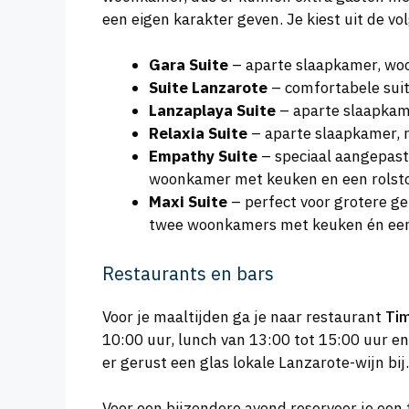
een eigen karakter geven. Je kiest uit de vo
Gara Suite
– aparte slaapkamer, woo
Suite Lanzarote
– comfortabele suit
Lanzaplaya Suite
– aparte slaapkam
Relaxia Suite
– aparte slaapkamer, 
Empathy Suite
– speciaal aangepast
woonkamer met keuken en een rolsto
Maxi Suite
– perfect voor grotere g
twee woonkamers met keuken én een 
Restaurants en bars
Voor je maaltijden ga je naar restaurant
Ti
10:00 uur, lunch van 13:00 tot 15:00 uur en 
er gerust een glas lokale Lanzarote-wijn bij.
Voor een bijzondere avond reserveer je een 