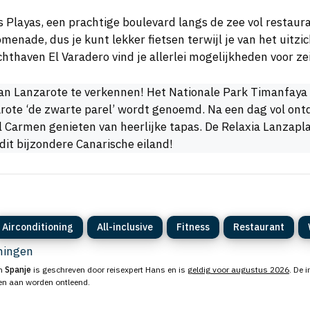
s Playas, een prachtige boulevard langs de zee vol restau
omenade, dus je kunt lekker fietsen terwijl je van het uitzi
chthaven El Varadero vind je allerlei mogelijkheden voor z
t van Lanzarote te verkennen! Het Nationale Park Timanfay
rote ‘de zwarte parel’ wordt genoemd. Na een dag vol ont
l Carmen genieten van heerlijke tapas. De Relaxia Lanzapl
dit bijzondere Canarische eiland!
Airconditioning
All-inclusive
Fitness
Restaurant
eningen
n
Spanje
is geschreven door reisexpert Hans en is
geldig voor augustus 2026
. De 
ten aan worden ontleend.