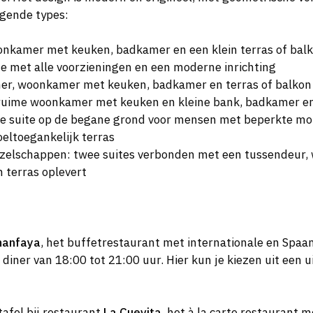
lgende types:
nkamer met keuken, badkamer en een klein terras of bal
e met alle voorzieningen en een moderne inrichting
er, woonkamer met keuken, badkamer en terras of balkon
ruime woonkamer met keuken en kleine bank, badkamer en 
e suite op de begane grond voor mensen met beperkte mob
eltoegankelijk terras
ezelschappen: twee suites verbonden met een tussendeur,
terras oplevert
manfaya
, het buffetrestaurant met internationale en Spaan
diner van 18:00 tot 21:00 uur. Hier kun je kiezen uit een u
tafel bij restaurant
La Cuevita
, het à la carte restaurant 