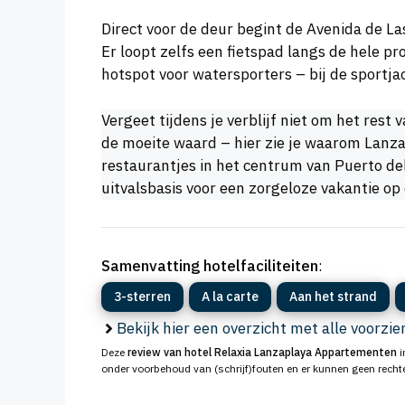
Direct voor de deur begint de Avenida de La
Er loopt zelfs een fietspad langs de hele pr
hotspot voor watersporters – bij de sportja
Vergeet tijdens je verblijf niet om het res
de moeite waard – hier zie je waarom Lanza
restaurantjes in het centrum van Puerto de
uitvalsbasis voor een zorgeloze vakantie op 
Samenvatting hotelfaciliteiten
:
3-sterren
A la carte
Aan het strand
Bekijk hier een overzicht met alle voorzi
Deze
review van hotel Relaxia Lanzaplaya Appartementen
i
onder voorbehoud van (schrijf)fouten en er kunnen geen rech