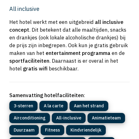
All inclusive
Het hotel werkt met een uitgebreid
all inclusive
concept
. Dit betekent dat alle maaltijden, snacks
en drankjes (ook lokale alcoholische drankjes) bij
de prijs zijn inbegrepen. Ook kun je gratis gebruik
maken van het
entertainment programma
en de
sportfaciliteiten
. Daarnaast is er overal in het
hotel
gratis wifi
beschikbaar.
Samenvatting hotelfaciliteiten
:
3-sterren
A la carte
Aan het strand
Airconditioning
All-inclusive
Animatieteam
Duurzaam
Fitness
Kindvriendelijk