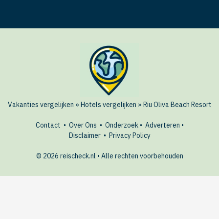
Vakanties vergelijken
»
Hotels vergelijken
»
Riu Oliva Beach Resort
Contact
•
Over Ons
•
Onderzoek
•
Adverteren
•
Disclaimer
•
Privacy Policy
© 2026 reischeck.nl • Alle rechten voorbehouden
🏖️ Dit hotel boeken?
BEKIJK
AANBIEDINGEN