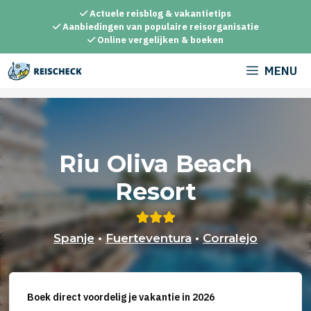
Ga
Actuele reisblog & vakantietips
naar
Aanbiedingen van populaire reisorganisatie
Online vergelijken & boeken
de
inhoud
MENU
Riu Oliva Beach
Resort
Spanje
•
Fuerteventura
•
Corralejo
Boek direct voordelig je vakantie in 2026