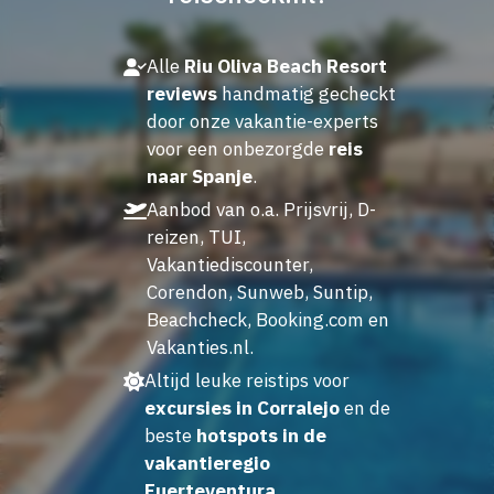
Alle
Riu Oliva Beach Resort
reviews
handmatig gecheckt
door onze vakantie-experts
voor een onbezorgde
reis
naar Spanje
.
Aanbod van o.a. Prijsvrij, D-
reizen, TUI,
Vakantiediscounter,
Corendon, Sunweb, Suntip,
Beachcheck, Booking.com en
Vakanties.nl.
Altijd leuke reistips voor
excursies in Corralejo
en de
beste
hotspots in de
vakantieregio
Fuerteventura
.