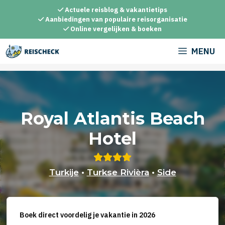
Ga
Actuele reisblog & vakantietips
naar
Aanbiedingen van populaire reisorganisatie
Online vergelijken & boeken
de
inhoud
MENU
Royal Atlantis Beach
Hotel
Turkije
•
Turkse Rivièra
•
Side
Boek direct voordelig je vakantie in 2026