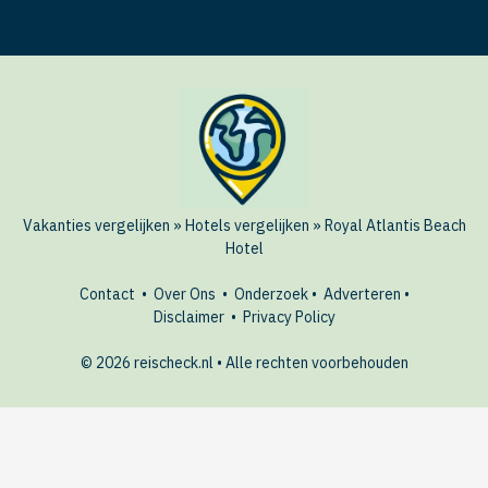
Vakanties vergelijken
»
Hotels vergelijken
»
Royal Atlantis Beach
Hotel
Contact
•
Over Ons
•
Onderzoek
•
Adverteren
•
Disclaimer
•
Privacy Policy
© 2026 reischeck.nl • Alle rechten voorbehouden
🏖️ Dit hotel boeken?
BEKIJK
AANBIEDINGEN