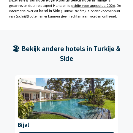
Deze
review van hotel Royal Atlantis Beach Hotel
in
Turkije
is
geschreven door reisexpert Hans en is
geldig voor augustus 2026
. De
informatie over dit
hotel in Side
(Turkse Rivièra) is onder voorbehoud
van (schrijf)fouten en er kunnen geen rechten aan worden ontleend.
🏖️ Bekijk andere hotels in Turkije &
Side
Bijal