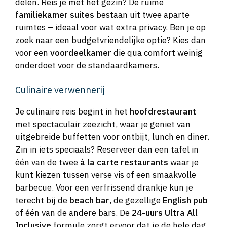
delen. Reis je met het gezin? De ruime
familiekamer suites
bestaan uit twee aparte
ruimtes – ideaal voor wat extra privacy. Ben je op
zoek naar een budgetvriendelijke optie? Kies dan
voor een
voordeelkamer
die qua comfort weinig
onderdoet voor de standaardkamers.
Culinaire verwennerij
Je culinaire reis begint in het
hoofdrestaurant
met spectaculair zeezicht, waar je geniet van
uitgebreide buffetten voor ontbijt, lunch en diner.
Zin in iets speciaals? Reserveer dan een tafel in
één van de twee
à la carte restaurants
waar je
kunt kiezen tussen verse vis of een smaakvolle
barbecue. Voor een verfrissend drankje kun je
terecht bij de
beach bar
, de gezellige
English pub
of één van de andere bars. De
24-uurs Ultra All
Inclusive
formule zorgt ervoor dat je de hele dag