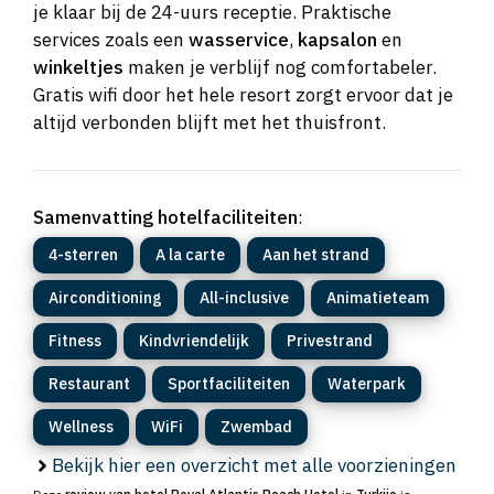
je klaar bij de 24-uurs receptie. Praktische
services zoals een
wasservice
,
kapsalon
en
winkeltjes
maken je verblijf nog comfortabeler.
Gratis wifi door het hele resort zorgt ervoor dat je
altijd verbonden blijft met het thuisfront.
Samenvatting hotelfaciliteiten
:
4-sterren
A la carte
Aan het strand
Airconditioning
All-inclusive
Animatieteam
Fitness
Kindvriendelijk
Privestrand
Restaurant
Sportfaciliteiten
Waterpark
Wellness
WiFi
Zwembad
Bekijk hier een overzicht met alle voorzieningen