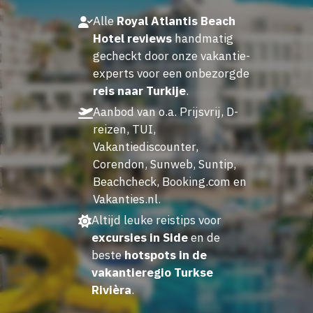
Alle
Royal Atlantis Beach
Hotel reviews
handmatig
gecheckt door onze vakantie-
experts voor een onbezorgde
reis naar Turkije
.
Aanbod van o.a. Prijsvrij, D-
reizen, TUI,
Vakantiediscounter,
Corendon, Sunweb, Suntip,
Beachcheck, Booking.com en
Vakanties.nl.
Altijd leuke reistips voor
excursies in Side
en de
beste
hotspots in de
vakantieregio Turkse
Rivièra
.