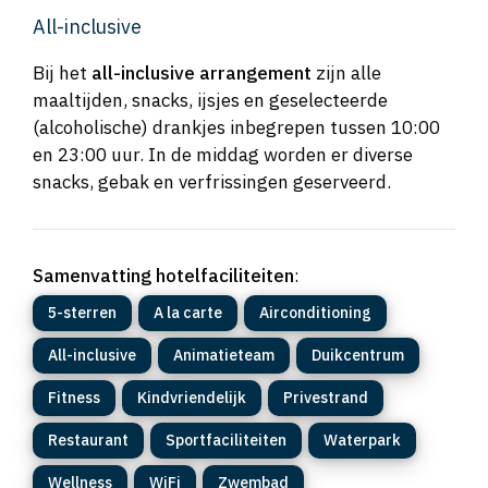
All-inclusive
Bij het
all-inclusive arrangement
zijn alle
maaltijden, snacks, ijsjes en geselecteerde
(alcoholische) drankjes inbegrepen tussen 10:00
en 23:00 uur. In de middag worden er diverse
snacks, gebak en verfrissingen geserveerd.
Samenvatting hotelfaciliteiten
:
5-sterren
A la carte
Airconditioning
All-inclusive
Animatieteam
Duikcentrum
Fitness
Kindvriendelijk
Privestrand
Restaurant
Sportfaciliteiten
Waterpark
Wellness
WiFi
Zwembad