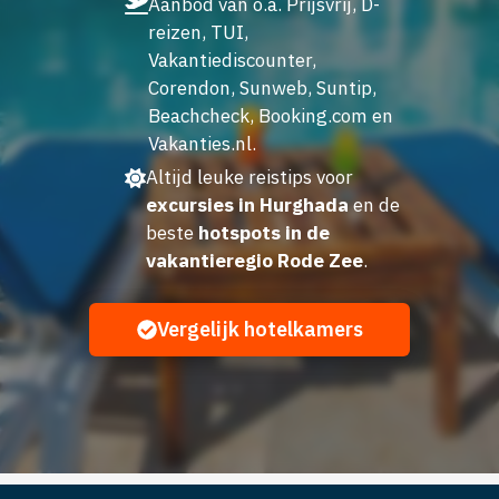
Aanbod van o.a. Prijsvrij, D-
reizen, TUI,
Vakantiediscounter,
Corendon, Sunweb, Suntip,
Beachcheck, Booking.com en
Vakanties.nl.
Altijd leuke reistips voor
excursies in Hurghada
en de
beste
hotspots in de
vakantieregio Rode Zee
.
Vergelijk hotelkamers