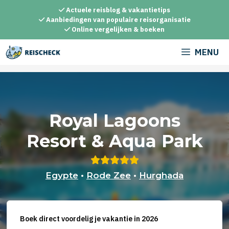
Ga
Actuele reisblog & vakantietips
naar
Aanbiedingen van populaire reisorganisatie
Online vergelijken & boeken
de
inhoud
MENU
Royal Lagoons
Resort & Aqua Park
Egypte
•
Rode Zee
•
Hurghada
Boek direct voordelig je vakantie in 2026