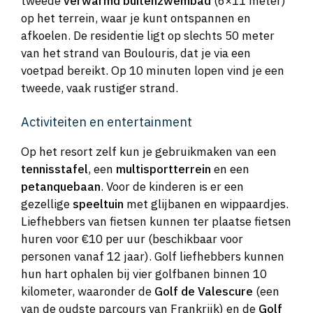
tweede
verwarmd buitenzwembad
(6×11 meter)
op het terrein, waar je kunt ontspannen en
afkoelen. De residentie ligt op slechts 50 meter
van het strand van Boulouris, dat je via een
voetpad bereikt. Op 10 minuten lopen vind je een
tweede, vaak rustiger strand.
Activiteiten en entertainment
Op het resort zelf kun je gebruikmaken van een
tennisstafel
, een
multisportterrein
en een
petanquebaan
. Voor de kinderen is er een
gezellige
speeltuin
met glijbanen en wippaardjes.
Liefhebbers van fietsen kunnen ter plaatse fietsen
huren voor €10 per uur (beschikbaar voor
personen vanaf 12 jaar). Golf liefhebbers kunnen
hun hart ophalen bij vier golfbanen binnen 10
kilometer, waaronder de
Golf de Valescure
(een
van de oudste parcours van Frankrijk) en de
Golf