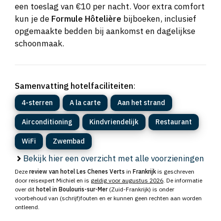
een toeslag van €10 per nacht. Voor extra comfort
kun je de
Formule Hôtelière
bijboeken, inclusief
opgemaakte bedden bij aankomst en dagelijkse
schoonmaak.
Samenvatting hotelfaciliteiten
:
4-sterren
A la carte
Aan het strand
Airconditioning
Kindvriendelijk
Restaurant
WiFi
Zwembad
Bekijk hier een overzicht met alle voorzieningen
Deze
review van hotel Les Chenes Verts
in
Frankrijk
is geschreven
door reisexpert Michiel en is
geldig voor augustus 2026
. De informatie
over dit
hotel in Boulouris-sur-Mer
(Zuid-Frankrijk) is onder
voorbehoud van (schrijf)fouten en er kunnen geen rechten aan worden
ontleend.