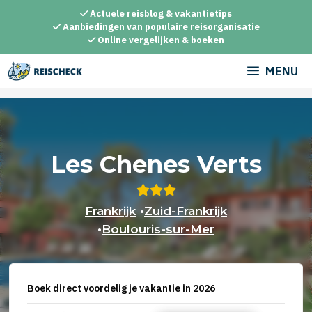
Ga
Actuele reisblog & vakantietips
naar
Aanbiedingen van populaire reisorganisatie
Online vergelijken & boeken
de
inhoud
MENU
Les Chenes Verts
Frankrijk
•
Zuid-Frankrijk
•
Boulouris-sur-Mer
Boek direct voordelig je vakantie in 2026