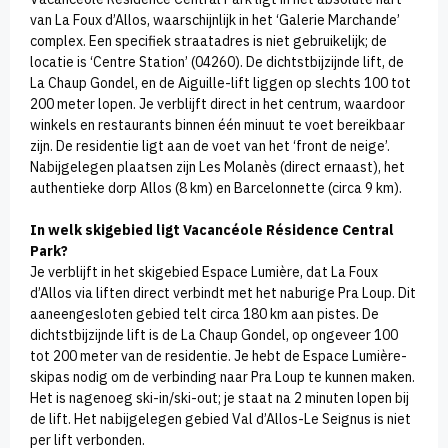
van La Foux d’Allos, waarschijnlijk in het ‘Galerie Marchande’
complex. Een specifiek straatadres is niet gebruikelijk; de
locatie is ‘Centre Station’ (04260). De dichtstbijzijnde lift, de
La Chaup Gondel, en de Aiguille-lift liggen op slechts 100 tot
200 meter lopen. Je verblijft direct in het centrum, waardoor
winkels en restaurants binnen één minuut te voet bereikbaar
zijn. De residentie ligt aan de voet van het ‘front de neige’.
Nabijgelegen plaatsen zijn Les Molanès (direct ernaast), het
authentieke dorp Allos (8 km) en Barcelonnette (circa 9 km).
In welk skigebied ligt Vacancéole Résidence Central
Park?
Je verblijft in het skigebied Espace Lumière, dat La Foux
d’Allos via liften direct verbindt met het naburige Pra Loup. Dit
aaneengesloten gebied telt circa 180 km aan pistes. De
dichtstbijzijnde lift is de La Chaup Gondel, op ongeveer 100
tot 200 meter van de residentie. Je hebt de Espace Lumière-
skipas nodig om de verbinding naar Pra Loup te kunnen maken.
Het is nagenoeg ski-in/ski-out; je staat na 2 minuten lopen bij
de lift. Het nabijgelegen gebied Val d’Allos-Le Seignus is niet
per lift verbonden.