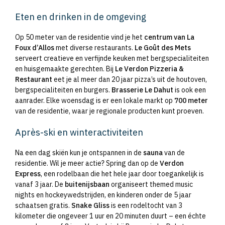
Eten en drinken in de omgeving
Op 50 meter van de residentie vind je het
centrum van La
Foux d’Allos
met diverse restaurants.
Le Goût des Mets
serveert creatieve en verfijnde keuken met bergspecialiteiten
en huisgemaakte gerechten. Bij
Le Verdon Pizzeria &
Restaurant
eet je al meer dan 20 jaar pizza’s uit de houtoven,
bergspecialiteiten en burgers.
Brasserie Le Dahut
is ook een
aanrader. Elke woensdag is er een lokale markt op
700 meter
van de residentie, waar je regionale producten kunt proeven.
Après-ski en winteractiviteiten
Na een dag skiën kun je ontspannen in de
sauna
van de
residentie. Wil je meer actie? Spring dan op de
Verdon
Express
, een rodelbaan die het hele jaar door toegankelijk is
vanaf 3 jaar. De
buitenijsbaan
organiseert themed music
nights en hockeywedstrijden, en kinderen onder de 5 jaar
schaatsen gratis.
Snake Gliss
is een rodeltocht van 3
kilometer die ongeveer 1 uur en 20 minuten duurt – een échte