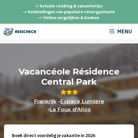
Ga
Actuele reisblog & vakantietips
naar
Aanbiedingen van populaire reisorganisatie
Online vergelijken & boeken
de
inhoud
MENU
Vacancéole Résidence
Central Park
Frankrijk
•
Espace Lumière
•
La Foux d'Allos
Boek direct voordelig je vakantie in 2026