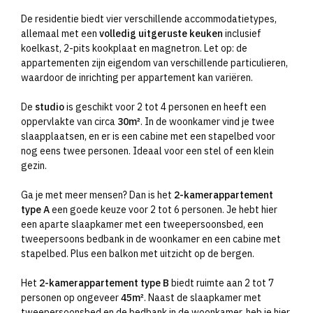
De residentie biedt vier verschillende accommodatietypes,
allemaal met een
volledig uitgeruste keuken
inclusief
koelkast, 2-pits kookplaat en magnetron. Let op: de
appartementen zijn eigendom van verschillende particulieren,
waardoor de inrichting per appartement kan variëren.
De
studio
is geschikt voor 2 tot 4 personen en heeft een
oppervlakte van circa
30m²
. In de woonkamer vind je twee
slaapplaatsen, en er is een cabine met een stapelbed voor
nog eens twee personen. Ideaal voor een stel of een klein
gezin.
Ga je met meer mensen? Dan is het
2-kamerappartement
type A
een goede keuze voor 2 tot 6 personen. Je hebt hier
een aparte slaapkamer met een tweepersoonsbed, een
tweepersoons bedbank in de woonkamer en een cabine met
stapelbed. Plus een balkon met uitzicht op de bergen.
Het
2-kamerappartement type B
biedt ruimte aan 2 tot 7
personen op ongeveer
45m²
. Naast de slaapkamer met
tweepersoonsbed en de bedbank in de woonkamer, heb je hier