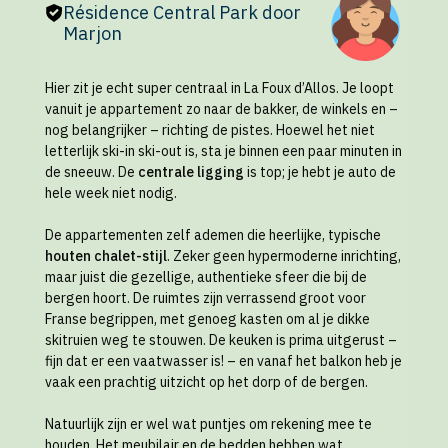
Résidence Central Park door
Marjon
Hier zit je echt super centraal in La Foux d’Allos. Je loopt
vanuit je appartement zo naar de bakker, de winkels en –
nog belangrijker – richting de pistes. Hoewel het niet
letterlijk ski-in ski-out is, sta je binnen een paar minuten in
de sneeuw. De
centrale ligging
is top; je hebt je auto de
hele week niet nodig.
De appartementen zelf ademen die heerlijke, typische
houten chalet-stijl
. Zeker geen hypermoderne inrichting,
maar juist die gezellige, authentieke sfeer die bij de
bergen hoort. De ruimtes zijn verrassend groot voor
Franse begrippen, met genoeg kasten om al je dikke
skitruien weg te stouwen. De keuken is prima uitgerust –
fijn dat er een vaatwasser is! – en vanaf het balkon heb je
vaak een prachtig uitzicht op het dorp of de bergen.
Natuurlijk zijn er wel wat puntjes om rekening mee te
houden. Het meubilair en de bedden hebben wat