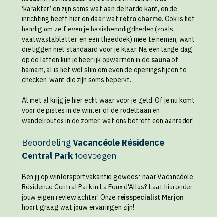
‘karakter’ en zijn soms wat aan de harde kant, en de
inrichting heeft hier en daar wat
retro charme
. Ook is het
handig om zelf even je basisbenodigdheden (zoals
vaatwastabletten en een theedoek) mee te nemen, want
die liggen niet standaard voor je klaar. Na een lange dag
op de latten kun je heerlijk opwarmen in de
sauna
of
hamam, al is het wel slim om even de openingstijden te
checken, want die zijn soms beperkt.
Al met al krijg je hier echt waar voor je geld. Of je nu komt
voor de pistes in de winter of de rodelbaan en
wandelroutes in de zomer, wat ons betreft een aanrader!
Beoordeling
Vacancéole Résidence
Central Park
toevoegen
Ben jij op wintersportvakantie geweest naar Vacancéole
Résidence Central Park in La Foux d'Allos? Laat hieronder
jouw eigen review achter! Onze
reisspecialist Marjon
hoort graag wat jouw ervaringen zijn!