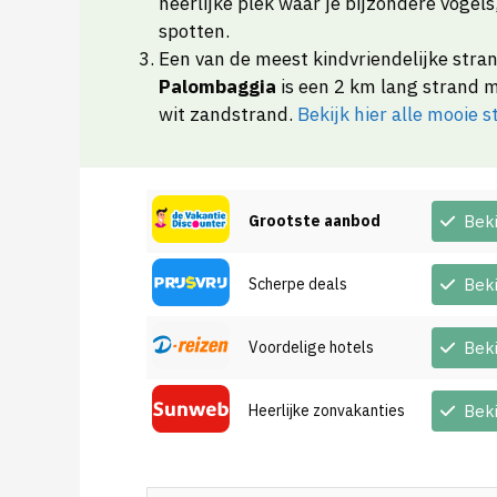
heerlijke plek waar je bijzondere vogel
spotten.
Een van de meest kindvriendelijke stran
Palombaggia
is een 2 km lang strand m
wit zandstrand.
Bekijk hier alle mooie 
Grootste aanbod
Bek
Scherpe deals
Bek
Voordelige hotels
Bek
Heerlijke zonvakanties
Bek