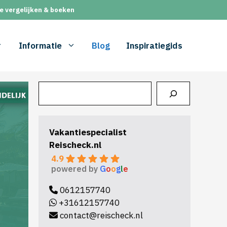
e vergelijken & boeken
Informatie
Blog
Inspiratiegids
Zoeken
Vakantiespecialist
Reischeck.nl
4.9
powered by
G
o
o
g
l
e
0612157740
+31612157740
contact@reischeck.nl