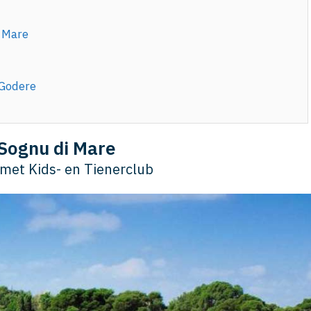
i Mare
 Godere
 Sognu di Mare
 met Kids- en Tienerclub