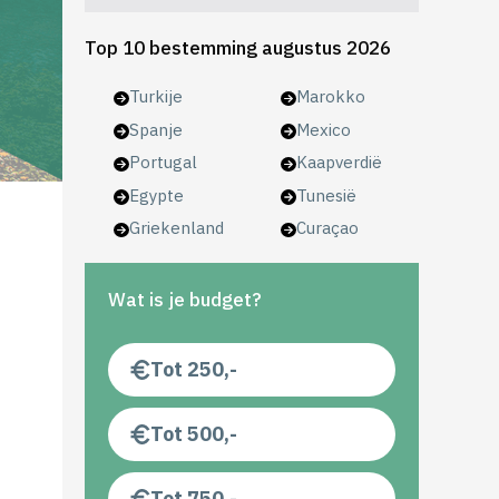
Top 10 bestemming augustus 2026
Turkije
Marokko
Spanje
Mexico
Portugal
Kaapverdië
Egypte
Tunesië
Griekenland
Curaçao
Wat is je budget?
Tot 250,-
Tot 500,-
Tot 750,-