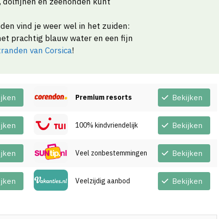
s, dolfijnen en zeehonden kunt
den vind je weer wel in het zuiden:
et prachtig blauw water en een fijn
stranden van Corsica
!
ijken
Premium resorts
Bekijken
ijken
100% kindvriendelijk
Bekijken
ijken
Veel zonbestemmingen
Bekijken
ijken
Veelzijdig aanbod
Bekijken