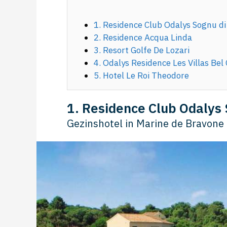
1. Residence Club Odalys Sognu d
2. Residence Acqua Linda
3. Resort Golfe De Lozari
4. Odalys Residence Les Villas Bel
5. Hotel Le Roi Theodore
1. Residence Club Odalys
Gezinshotel in Marine de Bravone