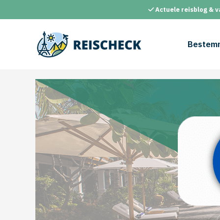
Ga
Actuele reisblog & v
naar
de
inhoud
Bestem