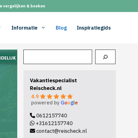
e vergelijken & boeken
Informatie
Blog
Inspiratiegids
Zoeken
Vakantiespecialist
Reischeck.nl
4.9
powered by
G
o
o
g
l
e
0612157740
+31612157740
contact@reischeck.nl