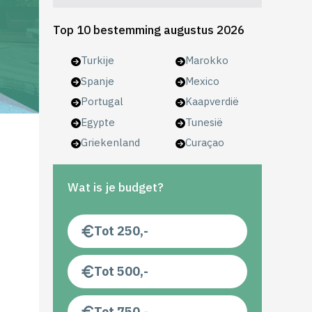
Top 10 bestemming augustus 2026
Turkije
Marokko
Spanje
Mexico
Portugal
Kaapverdië
Egypte
Tunesië
Griekenland
Curaçao
Wat is je budget?
Tot 250,-
Tot 500,-
Tot 750,-