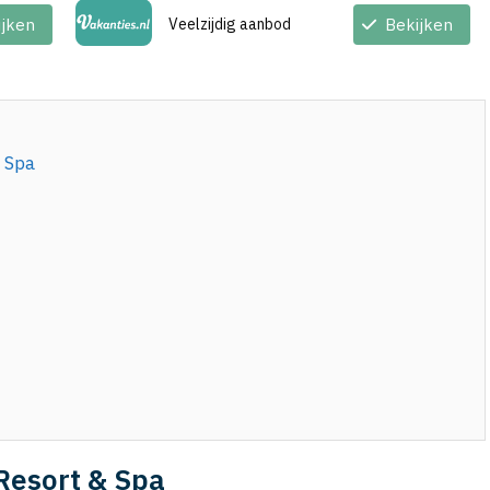
ijken
Veelzijdig aanbod
Bekijken
 Spa
r
Resort & Spa