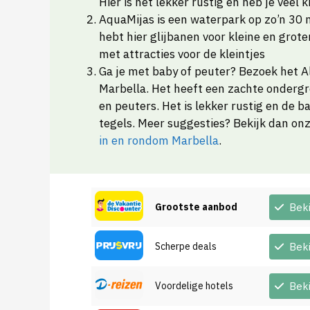
Hier is het lekker rustig en heb je veel k
AquaMijas is een waterpark op zo’n 30 
hebt hier glijbanen voor kleine en grot
met attracties voor de kleintjes
Ga je met baby of peuter? Bezoek het 
Marbella. Het heeft een zachte ondergr
en peuters. Het is lekker rustig en de b
tegels. Meer suggesties? Bekijk dan on
in en rondom Marbella
.
Grootste aanbod
Bek
Scherpe deals
Bek
Voordelige hotels
Bek