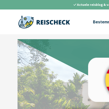
Ga
Actuele reisblog & v
naar
de
inhoud
Bestem