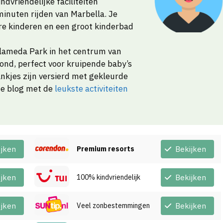
indvriendelijke faciliteiten
minuten rijden van Marbella. Je
ere kinderen en een groot kinderbad
Alameda Park in het centrum van
ond, perfect voor kruipende baby’s
ankjes zijn versierd met gekleurde
ze blog met de
leukste activiteiten
ijken
Premium resorts
Bekijken
ijken
100% kindvriendelijk
Bekijken
ijken
Veel zonbestemmingen
Bekijken