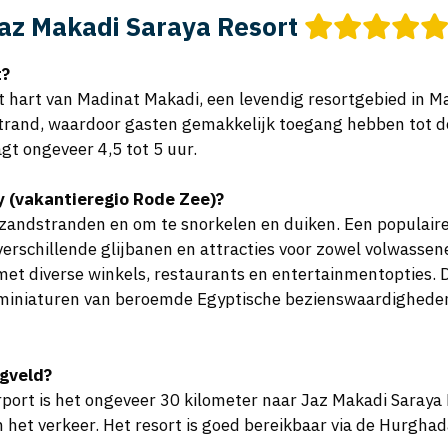
az Makadi Saraya Resort
t?
t hart van Madinat Makadi, een levendig resortgebied in M
strand, waardoor gasten gemakkelijk toegang hebben tot d
t ongeveer 4,5 tot 5 uur.
ay (vakantieregio Rode Zee)?
zandstranden en om te snorkelen en duiken. Een populaire 
rschillende glijbanen en attracties voor zowel volwassenen
t diverse winkels, restaurants en entertainmentopties. D
miniaturen van beroemde Egyptische bezienswaardigheden,
egveld?
ort is het ongeveer 30 kilometer naar Jaz Makadi Saraya 
 het verkeer. Het resort is goed bereikbaar via de Hurgha