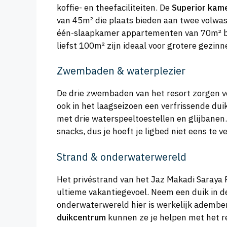
koffie- en theefaciliteiten. De
Superior kam
van 45m² die plaats bieden aan twee volwas
één-slaapkamer appartementen van 70m² b
liefst 100m² zijn ideaal voor grotere gezinn
Zwembaden & waterplezier
De drie zwembaden van het resort zorgen v
ook in het laagseizoen een verfrissende dui
met drie waterspeeltoestellen en glijbane
snacks, dus je hoeft je ligbed niet eens te 
Strand & onderwaterwereld
Het privéstrand van het Jaz Makadi Saraya 
ultieme vakantiegevoel. Neem een duik in d
onderwaterwereld hier is werkelijk adembene
duikcentrum
kunnen ze je helpen met het re