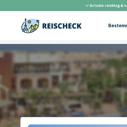
Ga
Actuele reisblog & v
naar
de
inhoud
Bestem