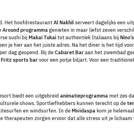
nd. Het hoofdrestaurant
Al Nakhil
serveert dagelijks een uit
e Around programma
genieten in maar liefst zeven verschi
rse sushi bij
Makai Tukai
tot authentiek Italiaans bij
Nino’s
en je hier aan het juiste adres. Na het diner is het tijd vo
 per dag geopend. Bij de
Cabaret Bar
aan het zwembad genie
 Fritz sports bar
voor een potje biljart. Voor een traditione
esort biedt een uitgebreid
animatieprogramma
met zes da
 culturele shows. Sportliefhebbers kunnen terecht op de
te
kitesurfen en windsurfen. In de
Mividaspa
kom je helemaal
therapeuten zorgen ervoor dat alle stress uit je lichaam v