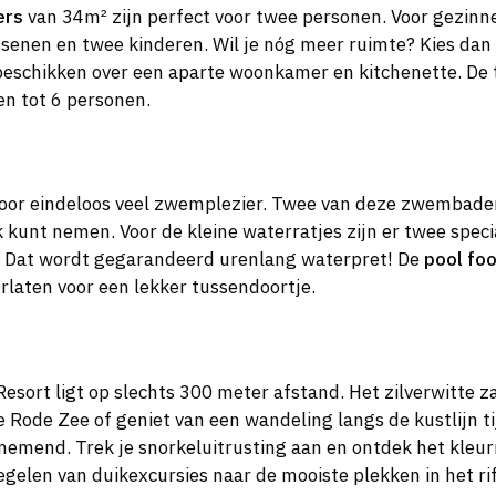
ers
van 34m² zijn perfect voor twee personen. Voor gezinn
senen en twee kinderen. Wil je nóg meer ruimte? Kies dan
eschikken over een aparte woonkamer en kitchenette. D
en tot 6 personen.
oor eindeloos veel zwemplezier. Twee van deze zwembaden
k kunt nemen. Voor de kleine waterratjes zijn er twee spec
n. Dat wordt gegarandeerd urenlang waterpret! De
pool fo
verlaten voor een lekker tussendoortje.
Resort ligt op slechts 300 meter afstand. Het zilverwitte
e Rode Zee of geniet van een wandeling langs de kustlijn 
mend. Trek je snorkeluitrusting aan en ontdek het kleurrijk
gelen van duikexcursies naar de mooiste plekken in het rif