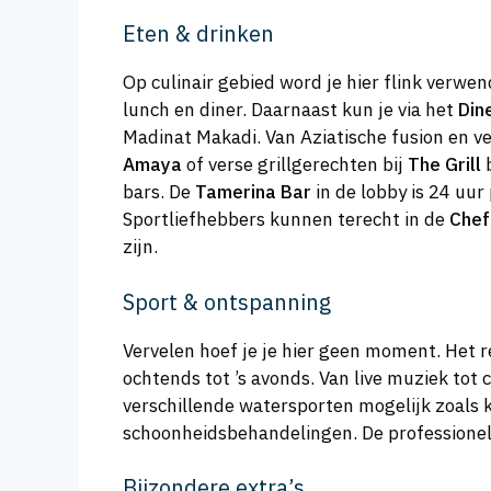
Eten & drinken
Op culinair gebied word je hier flink verwe
lunch en diner. Daarnaast kun je via het
Din
Madinat Makadi. Van Aziatische fusion en ve
Amaya
of verse grillgerechten bij
The Grill
b
bars. De
Tamerina Bar
in de lobby is 24 uur
Sportliefhebbers kunnen terecht in de
Chef
zijn.
Sport & ontspanning
Vervelen hoef je je hier geen moment. Het r
ochtends tot ’s avonds. Van live muziek tot
verschillende watersporten mogelijk zoals 
schoonheidsbehandelingen. De professionele 
Bijzondere extra’s