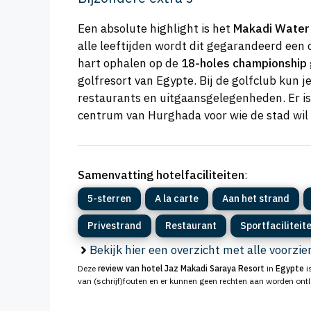
Een absolute highlight is het
Makadi Water
alle leeftijden wordt dit gegarandeerd een 
hart ophalen op de
18-holes championship
golfresort van Egypte. Bij de golfclub kun 
restaurants en uitgaansgelegenheden. Er is
centrum van Hurghada voor wie de stad wil
Samenvatting hotelfaciliteiten
:
5-sterren
A la carte
Aan het strand
Privestrand
Restaurant
Sportfaciliteit
Bekijk hier een overzicht met alle voorzi
Deze
review van hotel Jaz Makadi Saraya Resort
in
Egypte
i
van (schrijf)fouten en er kunnen geen rechten aan worden ont