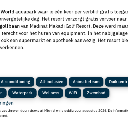
 World
aquapark waar je één keer per verblijf gratis toegan
onvergetelijke dag. Het resort verzorgt gratis vervoer na
 golfbaan
van Madinat Makadi Golf Resort. Deze werd maar li
je terecht voor het huren van equipment. In het nabijgeleg
 ook een supermarkt en apotheek aanwezig. Het resort bied
 verkennen.
Airconditioning
All-inclusive
Animatieteam
Duikcent
en
Waterpark
Wellness
WiFi
Zwembad
eningen
s geschreven door reisexpert Michiel en is
geldig voor augustus 2026
. De informati
leend.