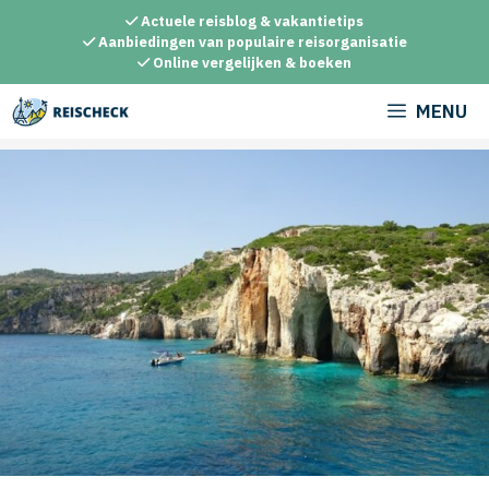
Ga
Actuele reisblog & vakantietips
naar
Aanbiedingen van populaire reisorganisatie
Online vergelijken & boeken
de
inhoud
MENU