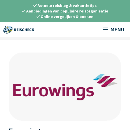
Ga
Actuele reisblog & vakantietips
naar
Aanbiedingen van populaire reisorganisatie
Online vergelijken & boeken
de
inhoud
MENU