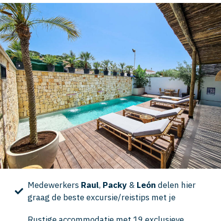
Medewerkers
Raul
,
Packy
&
León
delen hier
graag de beste excursie/reistips met je
Rustige accommodatie met 19 exclusieve