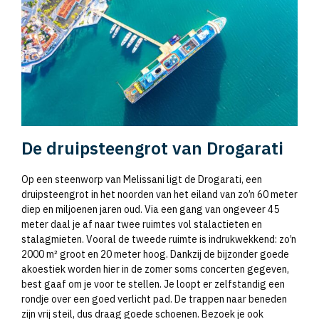
De druipsteengrot van Drogarati
Op een steenworp van Melissani ligt de Drogarati, een
druipsteengrot in het noorden van het eiland van zo’n 60 meter
diep en miljoenen jaren oud. Via een gang van ongeveer 45
meter daal je af naar twee ruimtes vol stalactieten en
stalagmieten. Vooral de tweede ruimte is indrukwekkend: zo’n
2000 m² groot en 20 meter hoog. Dankzij de bijzonder goede
akoestiek worden hier in de zomer soms concerten gegeven,
best gaaf om je voor te stellen. Je loopt er zelfstandig een
rondje over een goed verlicht pad. De trappen naar beneden
zijn vrij steil, dus draag goede schoenen. Bezoek je ook