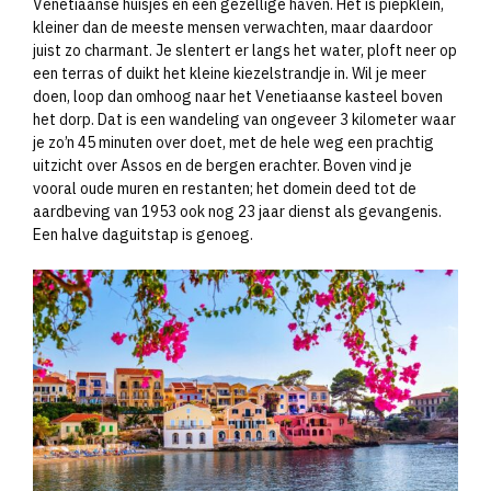
Venetiaanse huisjes en een gezellige haven. Het is piepklein,
kleiner dan de meeste mensen verwachten, maar daardoor
juist zo charmant. Je slentert er langs het water, ploft neer op
een terras of duikt het kleine kiezelstrandje in. Wil je meer
doen, loop dan omhoog naar het Venetiaanse kasteel boven
het dorp. Dat is een wandeling van ongeveer 3 kilometer waar
je zo’n 45 minuten over doet, met de hele weg een prachtig
uitzicht over Assos en de bergen erachter. Boven vind je
vooral oude muren en restanten; het domein deed tot de
aardbeving van 1953 ook nog 23 jaar dienst als gevangenis.
Een halve daguitstap is genoeg.