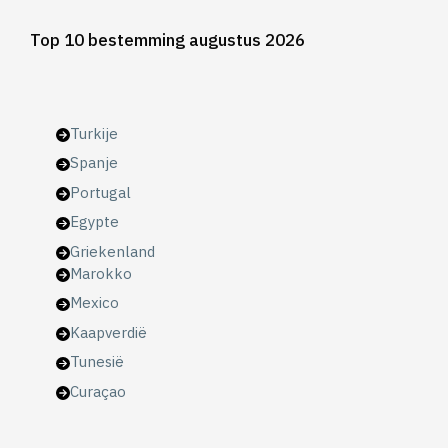
Top 10 bestemming augustus 2026
Turkije
Spanje
Portugal
Egypte
Griekenland
Marokko
Mexico
Kaapverdië
Tunesië
Curaçao