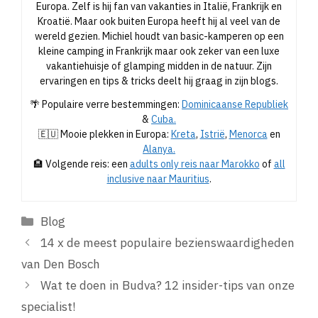
Europa. Zelf is hij fan van vakanties in Italië, Frankrijk en
Kroatië. Maar ook buiten Europa heeft hij al veel van de
wereld gezien. Michiel houdt van basic-kamperen op een
kleine camping in Frankrijk maar ook zeker van een luxe
vakantiehuisje of glamping midden in de natuur. Zijn
ervaringen en tips & tricks deelt hij graag in zijn blogs.
🌴 Populaire verre bestemmingen:
Dominicaanse Republiek
&
Cuba.
🇪🇺 Mooie plekken in Europa:
Kreta
,
Istrië
,
Menorca
en
Alanya.
🏨 Volgende reis: een
adults only reis naar Marokko
of
all
inclusive naar Mauritius
.
Categorieën
Blog
14 x de meest populaire bezienswaardigheden
van Den Bosch
Wat te doen in Budva? 12 insider-tips van onze
specialist!