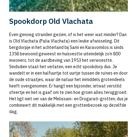
Spookdorp Old Vlachata
Even genoeg stranden gezien, of is het weer wat minder? Dan
is Old Vlachata (Palia Vlachata) een leuke afwisseling. Dit
bergdorpje in het achterland bij Sami en Karavomilos is sinds
1358 bewoond geweest en huisvestte uiteindelijk zo’n 800
inwoners, tot de aardbeving van 1953 het verwoestte.
Sindsdien staat het verlaten, een echt spookdorp dus. Je
wandelt er in een halfuurtje tot uurtje tussen de ruïnes en door
de oude straatjes, waar de natuur het inmiddels grotendeels
heeft overgenomen. Er hangt een bijzonder, ietwat verstild
sfeertje en het is gaaf om te zien hoe groen alles teruggroeit.
Het ligt niet ver van de Melissani- en Drogarati-grotten, dus je
combineert dit makkelijk met een grottenbezoek op dezelfde
dag.