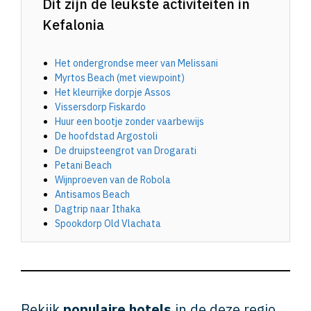
Dit zijn de leukste activiteiten in
Kefalonia
Het ondergrondse meer van Melissani
Myrtos Beach (met viewpoint)
Het kleurrijke dorpje Assos
Vissersdorp Fiskardo
Huur een bootje zonder vaarbewijs
De hoofdstad Argostoli
De druipsteengrot van Drogarati
Petani Beach
Wijnproeven van de Robola
Antisamos Beach
Dagtrip naar Ithaka
Spookdorp Old Vlachata
Bekijk
populaire hotels
in de deze regio