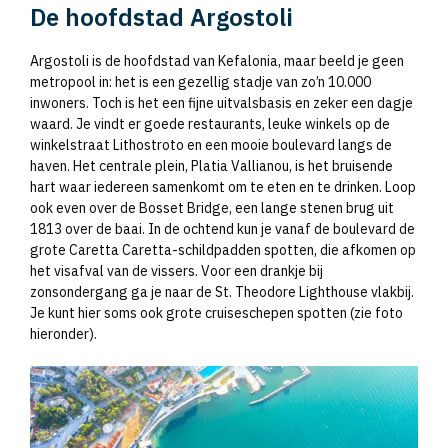
De hoofdstad Argostoli
Argostoli is de hoofdstad van Kefalonia, maar beeld je geen
metropool in: het is een gezellig stadje van zo’n 10.000
inwoners. Toch is het een fijne uitvalsbasis en zeker een dagje
waard. Je vindt er goede restaurants, leuke winkels op de
winkelstraat Lithostroto en een mooie boulevard langs de
haven. Het centrale plein, Platia Vallianou, is het bruisende
hart waar iedereen samenkomt om te eten en te drinken. Loop
ook even over de Bosset Bridge, een lange stenen brug uit
1813 over de baai. In de ochtend kun je vanaf de boulevard de
grote Caretta Caretta-schildpadden spotten, die afkomen op
het visafval van de vissers. Voor een drankje bij
zonsondergang ga je naar de St. Theodore Lighthouse vlakbij.
Je kunt hier soms ook grote cruiseschepen spotten (zie foto
hieronder).