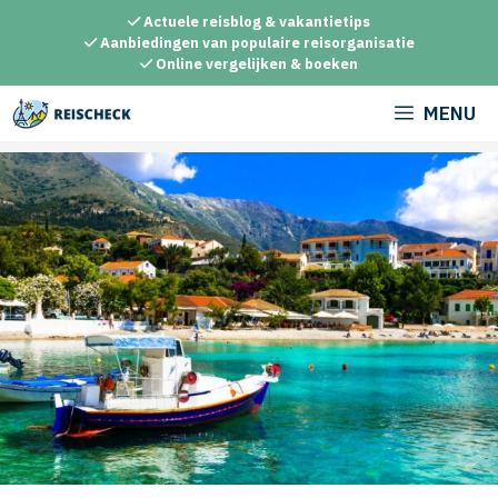
Ga
Actuele reisblog & vakantietips
naar
Aanbiedingen van populaire reisorganisatie
Online vergelijken & boeken
de
inhoud
MENU