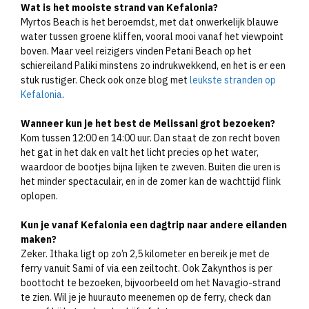
Wat is het mooiste strand van Kefalonia?
Myrtos Beach is het beroemdst, met dat onwerkelijk blauwe
water tussen groene kliffen, vooral mooi vanaf het viewpoint
boven. Maar veel reizigers vinden Petani Beach op het
schiereiland Paliki minstens zo indrukwekkend, en het is er een
stuk rustiger. Check ook onze blog met
leukste stranden op
Kefalonia
.
Wanneer kun je het best de Melissani grot bezoeken?
Kom tussen 12:00 en 14:00 uur. Dan staat de zon recht boven
het gat in het dak en valt het licht precies op het water,
waardoor de bootjes bijna lijken te zweven. Buiten die uren is
het minder spectaculair, en in de zomer kan de wachttijd flink
oplopen.
Kun je vanaf Kefalonia een dagtrip naar andere eilanden
maken?
Zeker. Ithaka ligt op zo’n 2,5 kilometer en bereik je met de
ferry vanuit Sami of via een zeiltocht. Ook Zakynthos is per
boottocht te bezoeken, bijvoorbeeld om het Navagio-strand
te zien. Wil je je huurauto meenemen op de ferry, check dan