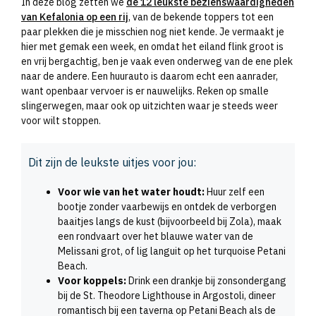
In deze blog zetten we
de 12 leukste bezienswaardigheden
van Kefalonia op een rij
, van de bekende toppers tot een
paar plekken die je misschien nog niet kende. Je vermaakt je
hier met gemak een week, en omdat het eiland flink groot is
en vrij bergachtig, ben je vaak even onderweg van de ene plek
naar de andere. Een huurauto is daarom echt een aanrader,
want openbaar vervoer is er nauwelijks. Reken op smalle
slingerwegen, maar ook op uitzichten waar je steeds weer
voor wilt stoppen.
Dit zijn de leukste uitjes voor jou:
Voor wie van het water houdt:
Huur zelf een
bootje zonder vaarbewijs en ontdek de verborgen
baaitjes langs de kust (bijvoorbeeld bij Zola), maak
een rondvaart over het blauwe water van de
Melissani grot, of lig languit op het turquoise Petani
Beach.
Voor koppels:
Drink een drankje bij zonsondergang
bij de St. Theodore Lighthouse in Argostoli, dineer
romantisch bij een taverna op Petani Beach als de