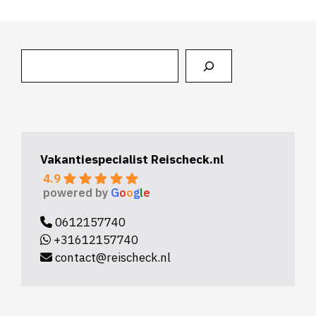
Zoeken
Vakantiespecialist Reischeck.nl
4.9
powered by
G
o
o
g
l
e
0612157740
+31612157740
contact@reischeck.nl