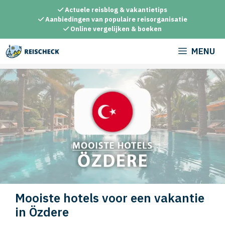
Ga
Actuele reisblog & vakantietips
naar
Aanbiedingen van populaire reisorganisatie
Online vergelijken & boeken
de
inhoud
MENU
Mooiste hotels voor een vakantie
in Özdere