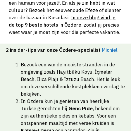
een hamam voor jezelf. En als je zin hebt in wat
cultuur? Bezoek het eeuwenoude Efeze of slenter
over de bazaar in Kusadasi.
In deze blog vind je
de top 9 beste hotels in Özdere
, zodat jij precies
weet waar je moet zijn voor die perfecte vakantie.
2 insider-tips van onze Özdere-specialist
Michiel
Bezoek een van de mooiste stranden in de
omgeving zoals Hayıtbükü Koyu, İçmeler
Beach, Ilıca Plajı & İztuzu Beach. Het is leuk
om deze verschillende kustplekken overdag te
bekijken.
In Özdere kun je genieten van heerlijke
Turkse gerechten bij
Genc Pide
, bekend om
zijn authentieke pides en kebabs. Voor een
ontspannen maaltijd met verse kruiden is
Kahve-i Derya
een aanrader. Zin in