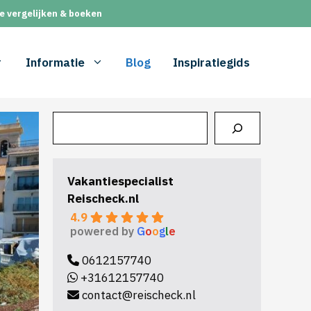
e vergelijken & boeken
Informatie
Blog
Inspiratiegids
Zoeken
Vakantiespecialist
Reischeck.nl
4.9
powered by
G
o
o
g
l
e
0612157740
+31612157740
contact@reischeck.nl