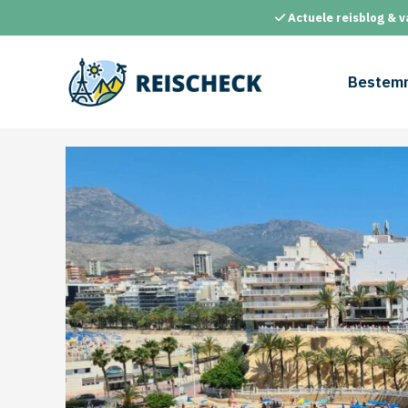
Ga
Actuele reisblog & v
naar
de
inhoud
Bestem