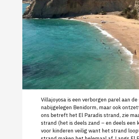
Villajoyosa is een verborgen parel aan de 
nabijgelegen Benidorm, maar ook ontzett
ons betreft het El Paradis strand, zie ma
strand (het is deels zand – en deels een 
voor kinderen veilig want het strand loop
strand maken het helemaal af. Langs El 