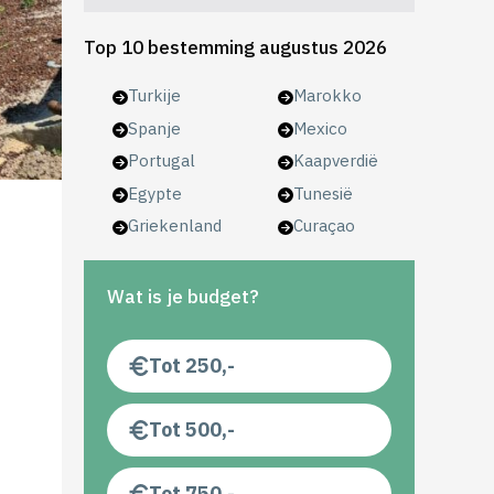
Top 10 bestemming augustus 2026
Turkije
Marokko
Spanje
Mexico
Portugal
Kaapverdië
Egypte
Tunesië
Griekenland
Curaçao
Wat is je budget?
Tot 250,-
Tot 500,-
Tot 750,-