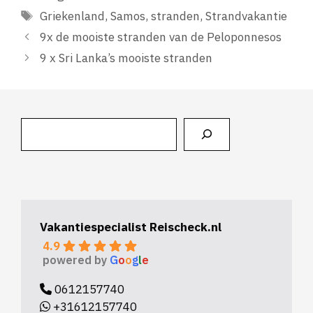
Tags
Griekenland
,
Samos
,
stranden
,
Strandvakantie
9x de mooiste stranden van de Peloponnesos
9 x Sri Lanka’s mooiste stranden
Zoeken
Vakantiespecialist Reischeck.nl
4.9
powered by
G
o
o
g
l
e
0612157740
+31612157740