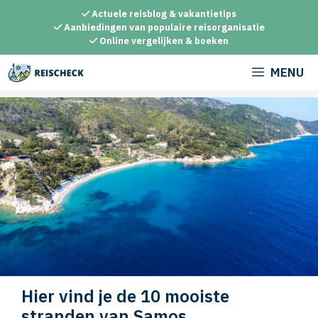
Ga
Actuele reisblog & vakantietips
naar
Aanbiedingen van populaire reisorganisatie
Online vergelijken & boeken
de
inhoud
MENU
Hier vind je de 10 mooiste
stranden van Samos