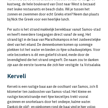
kustweg, de hele boulevard van Oost naar West is bezaaid
met leuke restaurants en beach clubs. Wil je tussen het
zonnen en zwemmen door echt Grieks eten? Neem dan plaats
bij Nick the Greek voor een heerlijke lunch.
Per auto is het strand makkelijk bereikbaar vanuit Samos-stad
en heeft meerdere toegangen direct vanaf de weg. Het
strand ligt in de baai van Marathokampos in het zuidwestelijke
deel van het eiland. De dennenbomen komen op sommige
plekken tot het water en bieden zo fijne schaduwplekjes. Voor
vele bezoekers is dit een geliefd strand, mede door de
levendigheid die het strand omgeeft. De naam zou te danken
zijn aan de eerste taverna die zich hier vestigde: ta Votsalakia
Kerveli
Kerveli is een rustige baai aan de oostkant van Samos, zo’n 8
kilometer ten zuidoosten van Samos-stad. Het kleine en
rustige kiezelstrandje met fijne kiezeltjes trekt vooral
gezinnen en snorkelaars door het ondiepe, kalme water.
Dankzij de olijf- en pijnbomen rond de baai vind je hier volop