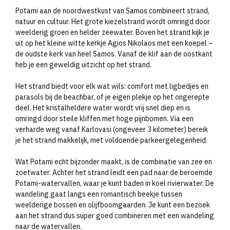
Potami aan de noordwestkust van Samos combineert strand,
natuur en cultuur. Het grote kiezelstrand wordt omringd door
weelderig groen en helder zeewater. Boven het strand kijk je
uit op het kleine witte kerkje Agios Nikolaos met een koepel –
de oudste kerk van heel Samos. Vanaf de klif aan de oostkant
heb je een geweldig uitzicht op het strand.
Het strand biedt voor elk wat wils: comfort met ligbedjes en
parasols bij de beachbar, of je eigen plekje op het ongerepte
deel. Het kristalheldere water wordt vrij snel diep en is
omringd door steile kliffen met hoge pijnbomen. Via een
verharde weg vanaf Karlovasi (ongeveer 3 kilometer) bereik
je het strand makkelijk, met voldoende parkeergelegenheid.
Wat Potami echt bijzonder maakt, is de combinatie van zee en
zoetwater. Achter het strand leidt een pad naar de beroemde
Potami-watervallen, waar je kunt baden in koel rivierwater. De
wandeling gaat langs een romantisch beekje tussen
weelderige bossen en olijfboomgaarden. Je kunt een bezoek
aan het strand dus super goed combineren met een wandeling
naar de watervallen.