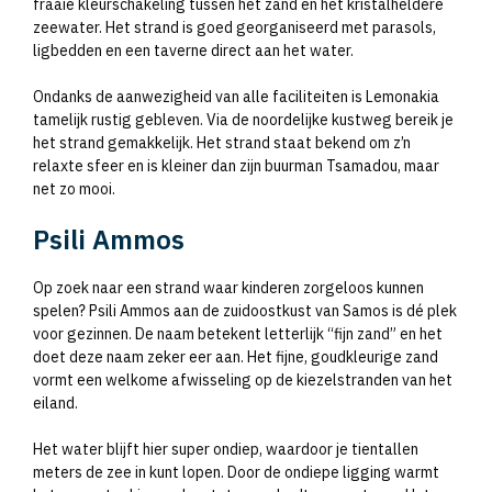
fraaie kleurschakeling tussen het zand en het kristalheldere
zeewater. Het strand is goed georganiseerd met parasols,
ligbedden en een taverne direct aan het water.
Ondanks de aanwezigheid van alle faciliteiten is Lemonakia
tamelijk rustig gebleven. Via de noordelijke kustweg bereik je
het strand gemakkelijk. Het strand staat bekend om z’n
relaxte sfeer en is kleiner dan zijn buurman Tsamadou, maar
net zo mooi.
Psili Ammos
Op zoek naar een strand waar kinderen zorgeloos kunnen
spelen? Psili Ammos aan de zuidoostkust van Samos is dé plek
voor gezinnen. De naam betekent letterlijk “fijn zand” en het
doet deze naam zeker eer aan. Het fijne, goudkleurige zand
vormt een welkome afwisseling op de kiezelstranden van het
eiland.
Het water blijft hier super ondiep, waardoor je tientallen
meters de zee in kunt lopen. Door de ondiepe ligging warmt