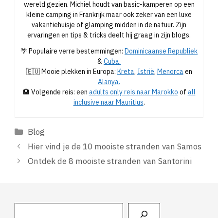
wereld gezien. Michiel houdt van basic-kamperen op een
kleine camping in Frankrijk maar ook zeker van een luxe
vakantiehuisje of glamping midden in de natuur. Zijn
ervaringen en tips & tricks deelt hij graag in zijn blogs.
🌴 Populaire verre bestemmingen:
Dominicaanse Republiek
&
Cuba.
🇪🇺 Mooie plekken in Europa:
Kreta
,
Istrië
,
Menorca
en
Alanya.
🏨 Volgende reis: een
adults only reis naar Marokko
of
all
inclusive naar Mauritius
.
Categorieën
Blog
Hier vind je de 10 mooiste stranden van Samos
Ontdek de 8 mooiste stranden van Santorini
Zoeken