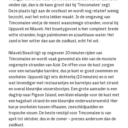
vinden zijn, dan is de kans groot dat hij ‘Trincomalee’ zegt.
Deze plaats ligt aan de oostkust en wordt nog relatief weinig
bezocht, wat het extra lekker maakt. In de omgeving van
Trincomalee vind je de meest waanzinnige stranden, vooral bij
Uppuveli en Nilaveli. Het bountygevoel is hier compleet: brede
witte stranden, hoge palmbomen en azuurblauw water. Het
zand is hier witter dan aan de zuidkust, echt fel wit.
Nilaveli Beach ligt op ongeveer 20 minuten rijden van
Trincomalee en wordt vaak genoemd als één van de mooiste
ongerepte stranden van Azië. De riffen voor de kust zorgen
voor een natuurlijke barrière, dus je kunt er goed zwemmen en
snorkelen. Uppuveli ligt iets dichterbij (10 minuten) en is net
wat levendiger met restaurantjes en barretjes aan het strand
en overal kleurrijke vissersbootjes. Een grote aanrader is een
dagtrip naar Pigeon Island, een klein eilandje voor de kust met
een hagelwit strand én een kleurrijke onderwaterwereld. Hier
kun je snorkelen tussen rifhaaien, zeeschildpadden en
tropische vissen. De beste reistijd voor Trincomalee is van
april tot oktober, dus in de zomer – precies andersom dan de
zuidkust.