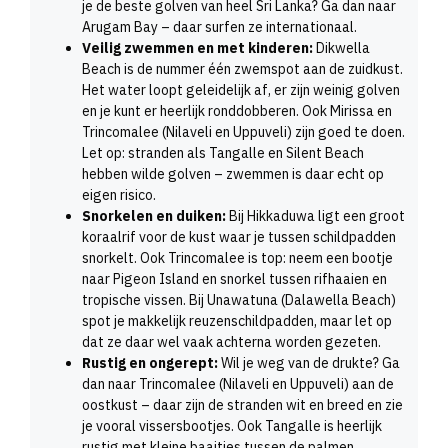
je de beste golven van heel Sri Lanka? Ga dan naar
Arugam Bay – daar surfen ze internationaal.
Veilig zwemmen en met kinderen:
Dikwella
Beach is de nummer één zwemspot aan de zuidkust.
Het water loopt geleidelijk af, er zijn weinig golven
en je kunt er heerlijk ronddobberen. Ook Mirissa en
Trincomalee (Nilaveli en Uppuveli) zijn goed te doen.
Let op: stranden als Tangalle en Silent Beach
hebben wilde golven – zwemmen is daar echt op
eigen risico.
Snorkelen en duiken:
Bij Hikkaduwa ligt een groot
koraalrif voor de kust waar je tussen schildpadden
snorkelt. Ook Trincomalee is top: neem een bootje
naar Pigeon Island en snorkel tussen rifhaaien en
tropische vissen. Bij Unawatuna (Dalawella Beach)
spot je makkelijk reuzenschildpadden, maar let op
dat ze daar wel vaak achterna worden gezeten.
Rustig en ongerept:
Wil je weg van de drukte? Ga
dan naar Trincomalee (Nilaveli en Uppuveli) aan de
oostkust – daar zijn de stranden wit en breed en zie
je vooral vissersbootjes. Ook Tangalle is heerlijk
rustig met kleine baaitjes tussen de palmen.