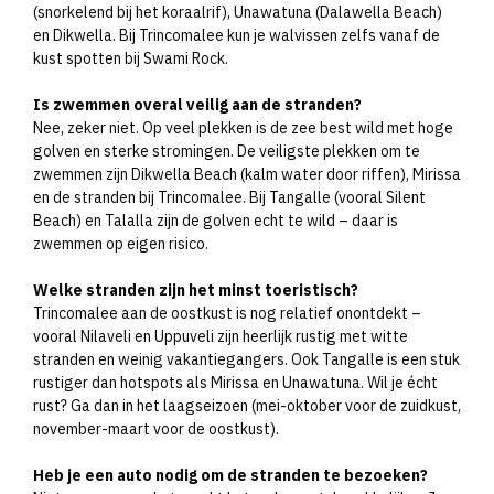
(snorkelend bij het koraalrif), Unawatuna (Dalawella Beach)
en Dikwella. Bij Trincomalee kun je walvissen zelfs vanaf de
kust spotten bij Swami Rock.
Is zwemmen overal veilig aan de stranden?
Nee, zeker niet. Op veel plekken is de zee best wild met hoge
golven en sterke stromingen. De veiligste plekken om te
zwemmen zijn Dikwella Beach (kalm water door riffen), Mirissa
en de stranden bij Trincomalee. Bij Tangalle (vooral Silent
Beach) en Talalla zijn de golven echt te wild – daar is
zwemmen op eigen risico.
Welke stranden zijn het minst toeristisch?
Trincomalee aan de oostkust is nog relatief onontdekt –
vooral Nilaveli en Uppuveli zijn heerlijk rustig met witte
stranden en weinig vakantiegangers. Ook Tangalle is een stuk
rustiger dan hotspots als Mirissa en Unawatuna. Wil je écht
rust? Ga dan in het laagseizoen (mei-oktober voor de zuidkust,
november-maart voor de oostkust).
Heb je een auto nodig om de stranden te bezoeken?