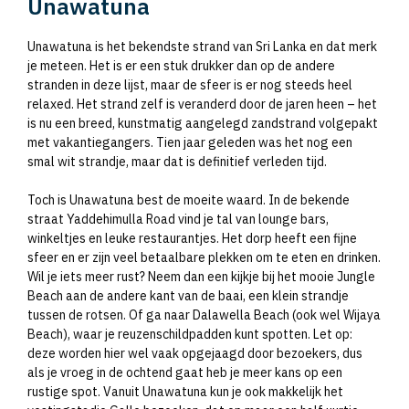
Unawatuna
Unawatuna is het bekendste strand van Sri Lanka en dat merk
je meteen. Het is er een stuk drukker dan op de andere
stranden in deze lijst, maar de sfeer is er nog steeds heel
relaxed. Het strand zelf is veranderd door de jaren heen – het
is nu een breed, kunstmatig aangelegd zandstrand volgepakt
met vakantiegangers. Tien jaar geleden was het nog een
smal wit strandje, maar dat is definitief verleden tijd.
Toch is Unawatuna best de moeite waard. In de bekende
straat Yaddehimulla Road vind je tal van lounge bars,
winkeltjes en leuke restaurantjes. Het dorp heeft een fijne
sfeer en er zijn veel betaalbare plekken om te eten en drinken.
Wil je iets meer rust? Neem dan een kijkje bij het mooie Jungle
Beach aan de andere kant van de baai, een klein strandje
tussen de rotsen. Of ga naar Dalawella Beach (ook wel Wijaya
Beach), waar je reuzenschildpadden kunt spotten. Let op:
deze worden hier wel vaak opgejaagd door bezoekers, dus
als je vroeg in de ochtend gaat heb je meer kans op een
rustige spot. Vanuit Unawatuna kun je ook makkelijk het