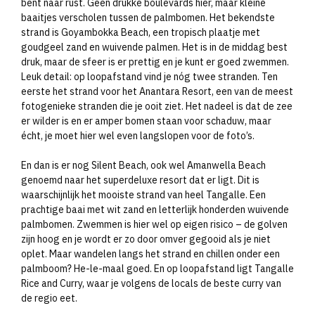
bent naar rust. Geen drukke boulevards hier, maar kleine
baaitjes verscholen tussen de palmbomen. Het bekendste
strand is Goyambokka Beach, een tropisch plaatje met
goudgeel zand en wuivende palmen. Het is in de middag best
druk, maar de sfeer is er prettig en je kunt er goed zwemmen.
Leuk detail: op loopafstand vind je nóg twee stranden. Ten
eerste het strand voor het Anantara Resort, een van de meest
fotogenieke stranden die je ooit ziet. Het nadeel is dat de zee
er wilder is en er amper bomen staan voor schaduw, maar
écht, je moet hier wel even langslopen voor de foto’s.
En dan is er nog Silent Beach, ook wel Amanwella Beach
genoemd naar het superdeluxe resort dat er ligt. Dit is
waarschijnlijk het mooiste strand van heel Tangalle. Een
prachtige baai met wit zand en letterlijk honderden wuivende
palmbomen. Zwemmen is hier wel op eigen risico – de golven
zijn hoog en je wordt er zo door omver gegooid als je niet
oplet. Maar wandelen langs het strand en chillen onder een
palmboom? He-le-maal goed. En op loopafstand ligt Tangalle
Rice and Curry, waar je volgens de locals de beste curry van
de regio eet.