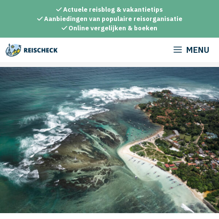
Ga
Actuele reisblog & vakantietips
naar
Aanbiedingen van populaire reisorganisatie
Online vergelijken & boeken
de
inhoud
MENU