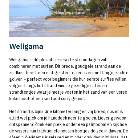
Weligama
Weligama is dé plek als je relaxte stranddagen wilt
combineren met surfen. Dit brede, goudgele strand aan de
zuidkust heeft een rustige sfeer en een zee met lange, zachte
golven – perfect voor beginners die hun eerste surfles willen
volgen. Langs het strand vind je gezellige cafés en
strandtentjes waar je met je voeten in het zand van een verse
kokosnoot of een seafood curry geniet.
Het strand is bijna drie kilometer lang en vrij breed, dus er is
altijd wel plek om je handdoek neer te gooien. Liever gewoon
ontspannen? Zoek een plekje onder een palmboom en kijk hoe
de vissers hun traditionele houten bootjes de zee in duwen. De
sfeer in Weligama is relaxed en minder druk dan in Mirissa, dat