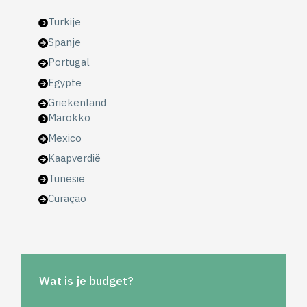
Turkije
Spanje
Portugal
Egypte
Griekenland
Marokko
Mexico
Kaapverdië
Tunesië
Curaçao
Wat is je budget?