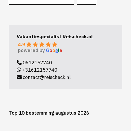
Vakantiespecialist Reischeck.nl
4.9
powered by
G
o
o
g
l
e
0612157740
+31612157740
contact@reischeck.nl
Top 10 bestemming augustus 2026