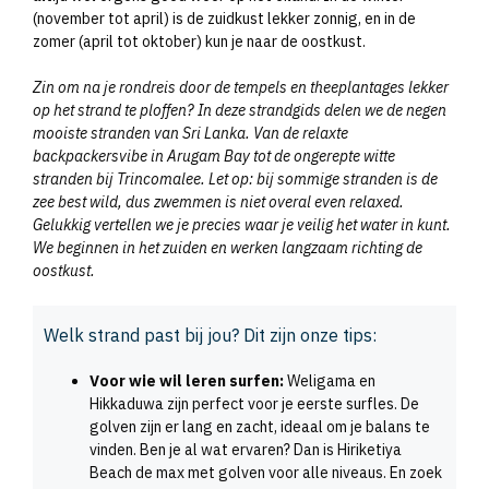
(november tot april) is de zuidkust lekker zonnig, en in de
zomer (april tot oktober) kun je naar de oostkust.
Zin om na je rondreis door de tempels en theeplantages lekker
op het strand te ploffen? In deze strandgids delen we de negen
mooiste stranden van Sri Lanka. Van de relaxte
backpackersvibe in Arugam Bay tot de ongerepte witte
stranden bij Trincomalee. Let op: bij sommige stranden is de
zee best wild, dus zwemmen is niet overal even relaxed.
Gelukkig vertellen we je precies waar je veilig het water in kunt.
We beginnen in het zuiden en werken langzaam richting de
oostkust.
Welk strand past bij jou? Dit zijn onze tips:
Voor wie wil leren surfen:
Weligama en
Hikkaduwa zijn perfect voor je eerste surfles. De
golven zijn er lang en zacht, ideaal om je balans te
vinden. Ben je al wat ervaren? Dan is Hiriketiya
Beach de max met golven voor alle niveaus. En zoek