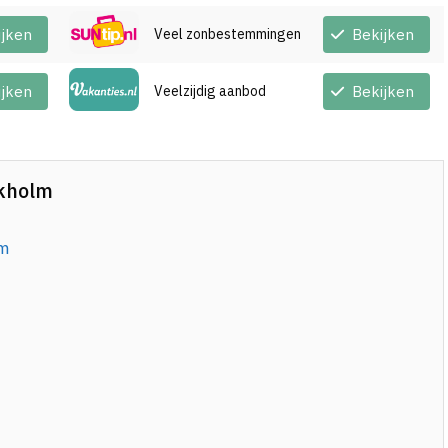
ijken
Veel zonbestemmingen
Bekijken
ijken
Veelzijdig aanbod
Bekijken
ckholm
lm