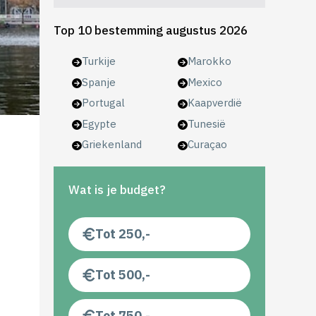
Top 10 bestemming augustus 2026
Turkije
Marokko
Spanje
Mexico
Portugal
Kaapverdië
Egypte
Tunesië
Griekenland
Curaçao
Wat is je budget?
Tot 250,-
Tot 500,-
Tot 750,-