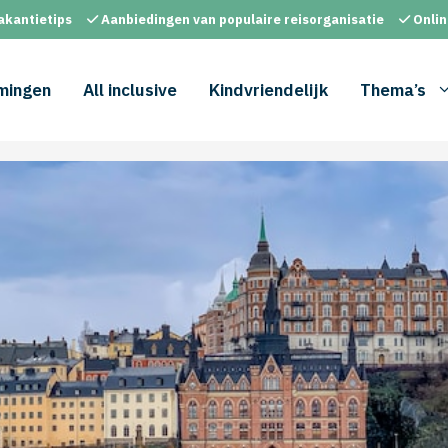
akantietips
Aanbiedingen van populaire reisorganisatie
Onlin
mingen
All inclusive
Kindvriendelijk
Thema’s