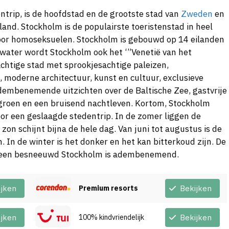
ntrip, is de hoofdstad en de grootste stad van
Zweden
en
and. Stockholm is de populairste toeristenstad in heel
voor homoseksuelen. Stockholm is gebouwd op 14 eilanden
water wordt Stockholm ook het ‘”Venetië van het
htige stad met sprookjesachtige paleizen,
 moderne architectuur, kunst en cultuur, exclusieve
adembenemende uitzichten over de Baltische Zee, gastvrije
l groen en een bruisend nachtleven. Kortom, Stockholm
oor een geslaagde stedentrip. In de zomer liggen de
on schijnt bijna de hele dag. Van juni tot augustus is de
. In de winter is het donker en het kan bitterkoud zijn. De
n een besneeuwd Stockholm is adembenemend.
ijken
Premium resorts
Bekijken
ijken
100% kindvriendelijk
Bekijken