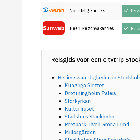
Voordelige hotels
Bek
Heerlijke zonvakanties
Bek
Reisgids voor een citytrip Sto
Bezienswaardigheden in Stockho
Kungliga Slottet
Drottningholm Paleis
Storkyrkan
Kulturhuset
Stadshuis Stockholm
Pretpark Tivoli Gröna Lund
Millesgården