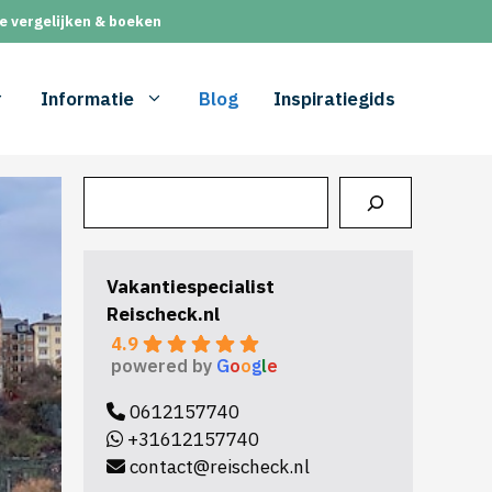
e vergelijken & boeken
Informatie
Blog
Inspiratiegids
Zoeken
Vakantiespecialist
Reischeck.nl
4.9
powered by
G
o
o
g
l
e
0612157740
+31612157740
contact@reischeck.nl