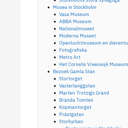
Stockholms Stora Synagoga
Musea in Stockholm
Vasa Museum
ABBA Museum
Nationalmuseet
Moderna Museet
Openluchtmuseum en dierentu
Fotografiska
Metro Art
Het Cornelis Vreeswijk Museu
Bezoek Gamla Stan
Stortorget
Vasterlanggstan
Marten Trotzigs Gränd
Brända Tomten
Köpmantorget
Prästgatan
Storkyrkan