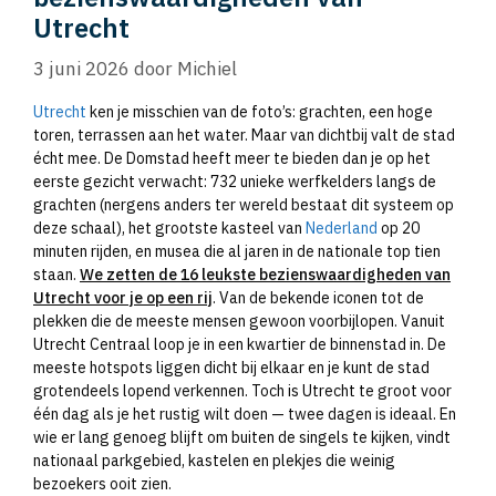
Utrecht
3 juni 2026
door
Michiel
Utrecht
ken je misschien van de foto’s: grachten, een hoge
toren, terrassen aan het water. Maar van dichtbij valt de stad
écht mee. De Domstad heeft meer te bieden dan je op het
eerste gezicht verwacht: 732 unieke werfkelders langs de
grachten (nergens anders ter wereld bestaat dit systeem op
deze schaal), het grootste kasteel van
Nederland
op 20
minuten rijden, en musea die al jaren in de nationale top tien
staan.
We zetten de 16 leukste bezienswaardigheden van
Utrecht voor je op een rij
. Van de bekende iconen tot de
plekken die de meeste mensen gewoon voorbijlopen. Vanuit
Utrecht Centraal loop je in een kwartier de binnenstad in. De
meeste hotspots liggen dicht bij elkaar en je kunt de stad
grotendeels lopend verkennen. Toch is Utrecht te groot voor
één dag als je het rustig wilt doen — twee dagen is ideaal. En
wie er lang genoeg blijft om buiten de singels te kijken, vindt
nationaal parkgebied, kastelen en plekjes die weinig
bezoekers ooit zien.