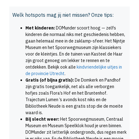
Welk hotspots mag jij niet missen? Onze tips:
Met kinderen:
DOMunder scoort hoog — zelfs
kinderen die normaal niks met geschiedenis hebben,
gaan helemaal mee in de zaklamp-sfeer. Het Nijntje
Museum en het Spoorwegmuseum zijn klassiekers
voor de kleintjes. En de tuinen van Kasteel de Haar
zijn groot genoeg om lekker te rennen en te
ontdekken. Bekijk ook alle
kindvriendelijke uitjes in
de provincie Utrecht
.
Gratis (of bijna gratis):
De Domkerk en Pandhof
zijn gratis toegankelijk, net als alle verborgen
hofjes zoals Flora’s Hof en het Bruntenhof.
Trajectum Lumen ’s avonds kost niks en de
Bibliotheek Neude is een gratis stop die de moeite
waard is.
Bij slecht weer:
Het Spoorwegmuseum, Centraal
Museum en Museum Speelklok houd je uren binnen.
DOMunder zit letterlijk ondergronds, dus regen merk
je er niks van. En de Bibliotheek Neude is een mooie