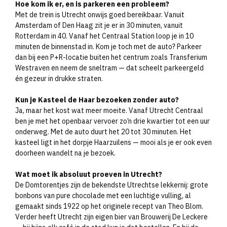
Hoe kom ik er, en is parkeren een probleem?
Met de trein is Utrecht onwijs goed bereikbaar. Vanuit
Amsterdam of Den Haag zit je er in 30 minuten, vanuit
Rotterdam in 40. Vanaf het Centraal Station loop je in 10
minuten de binnenstad in. Kom je toch met de auto? Parkeer
dan bij een P+R-locatie buiten het centrum zoals Transferium
Westraven en neem de sneltram — dat scheelt parkeergeld
én gezeur in drukke straten.
Kun je Kasteel de Haar bezoeken zonder auto?
Ja, maar het kost wat meer moeite. Vanaf Utrecht Centraal
ben je met het openbaar vervoer zo’n drie kwartier tot een uur
onderweg. Met de auto duurt het 20 tot 30 minuten. Het
kasteel ligt in het dorpje Haarzuilens — mooi als je er ook even
doorheen wandelt na je bezoek.
Wat moet ik absoluut proeven in Utrecht?
De Domtorentjes zijn de bekendste Utrechtse lekkernij: grote
bonbons van pure chocolade met een luchtige vulling, al
gemaakt sinds 1922 op het originele recept van Theo Blom.
Verder heeft Utrecht zijn eigen bier van Brouwerij De Leckere