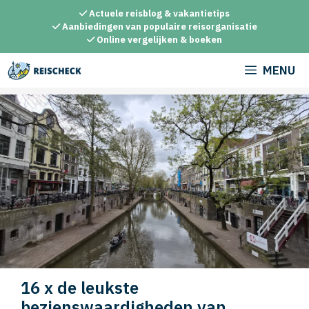
Ga
Actuele reisblog & vakantietips
naar
Aanbiedingen van populaire reisorganisatie
Online vergelijken & boeken
de
inhoud
MENU
16 x de leukste
bezienswaardigheden van