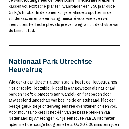
Je wandelt langs eeuwenoude bomen, medicinale kruiden en
kassen vol exotische planten, waaronder een 250 jaar oude
Ginkgo Biloba. In de zomer kun je er vlinders spotten in de
vlinderkas, en er is een rustig tuincafé voor wie even wil
neerzitten. Perfecte plek als je even weg wil uit de drukte van
de binnenstad.
Nationaal Park Utrechtse
Heuvelrug
Wie denkt dat Utrecht alleen stad is, heeft de Heuvelrug nog
niet ontdekt. Het zuidelijk deel is aangewezen als nationaal
park en heeft kilometers aan wandel- en fietspaden door
afwisselend landschap van bos, heide en stuifzand. Met een
beetje geluk zie je onderweg een ree oversteken of een vos.
Voor mountainbikers is het één van de beste plekken van
Nederland: bij Amerongen kun je een route van 18 kilometer
rijden met de nodige hoogtemeters. Op 20 à 30 minuten rijden