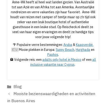
Anne-Wil heeft al heel wat landen gezien. Van Australië
tot aan Azië en van Afrika tot aan Amerika. Avontuurlijke
rondreizen en verre vakanties zijn haar favoriet. Anne-Wil
houdt van reizen met camper of tentje maar op z’n tijd ook
zeker van een leuk boutique hotel of authentieke
guesthouse in een leuke stad. Op Reischeck.nl deelt ze
veel van haar eigen ervaringen en deelt ze handige tips
voor jouw volgende trip!
🌴 Populaire verre bestemmingen:
Aruba
&
Kaapverdië.
🇪🇺 Mooie plekken in Europa:
Sunny Beach
,
Hurghada
en
Paphos
.
🏨 Volgende reis: een
adults only hotel in Mexico
of een
all
inclusive vakantie naar Cyprus
.
Categorieën
Blog
Mooiste bezienswaardigheden en activiteiten
in Buenos Aires