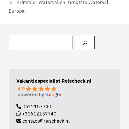
Krimmler Watervallen: Grootste Waterval
Europa
Zoeken
Vakantiespecialist Reischeck.nl
4.9
powered by
G
o
o
g
l
e
0612157740
+31612157740
contact@reischeck.nl