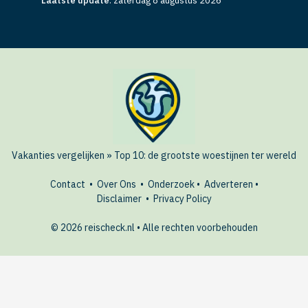
Laatste update
:
zaterdag 8 augustus 2026
Vakanties vergelijken
»
Top 10: de grootste woestijnen ter wereld
Contact
•
Over Ons
•
Onderzoek
•
Adverteren
•
Disclaimer
•
Privacy Policy
© 2026 reischeck.nl • Alle rechten voorbehouden
🏖️ Last-minute deals?
AANBIEDINGEN