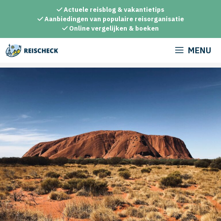
Ga
Actuele reisblog & vakantietips
naar
Aanbiedingen van populaire reisorganisatie
Online vergelijken & boeken
de
inhoud
MENU