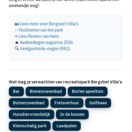
weekendje weg!
🏡
Lees meer over Bergvliet Villa's
✅
Faciliteiten van het park
⭐
Lees Review van Hans
🔥
Aanbiedingen augustus 2026
🔍
Veelgestelde vragen (FAQ)
Wat mag je verwachten van recreatiepark Bergvliet Villa's
:
Bar
Binnenzwembad
Buiten speeltuin
Buitenzwembad
Fietsverhuur
Golfbaan
Huisdiervriendelijk
In de bossen
Kleinschalig park
Laadpalen