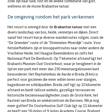
zoek zijn naar luxe, rust en de unieke combinatie van golf,
wellness en de mooie Brabantse natuur.
De omgeving rondom het park verkennen
Het resort is omringd door de
Brabantse natuur
met een
divers landschap van bos, heide, vennetjes en dijken. Direct
vanaf het resort kun je diverse wandelroutes volgen, zoals de
“De Grienden” route of de “Drimmelen-Moerdijk” route. Voor
fietsliefhebbers zijn er knooppuntroutes naar onder andere de
Vrachelse Heide, het Haagse Beemdenbos en zelfs het
Nationaal Park De Biesbosch. Op 7 kilometer afstand ligt het
Brabants Museum Oud-Oosterhout, waar je terugkeert in de
tijd en een park met meer dan 250 miniatuurgebouwen kunt
bewonderen. Het Reptielenhuis de Aarde in Breda (8 km) is
perfect voor gezinnen die meer willen leren over slangen,
hagedissen en schildpadden. Breda zelf ligt op 10 kilometer
afstand en biedt talloze winkels, gezellige terrassen en
historische bezienswaardigheden zoals de Grote Kerk, het
Kasteel van Breda en winkelcentrum de Barones. Wil je nog
meer golfen? De Oosterhoutse Golf Club ligt op 11 kilometer
en heeft een 18-holes of 9-holes Academy Course. Brabant