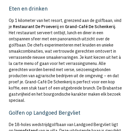
Eten en drinken
Op 1 kilometer van het resort, grenzend aan de golfbaan, vind
je
Restaurant De Proeverij
en
Grand-Café De Schenkerij
.
Het restaurant serveert ontbijt, lunch en diner in een
ontspannen sfeer met een panoramisch uitzicht over de
golfbaan. De chefs experimenteren met kruiden en unieke
smaakcombinaties, wat vertrouwde gerechten omtovert in
verrassende nieuwe smaakervaringen. Je kunt kiezen uit het à
la carte menu of gaan voor het verrassingsmenu. Alle
gerechten worden bereid met verse, seizoensgebonden
producten van agrarische bedrijven uit de omgeving – en dat
proef je. Grand-Café De Schenkerij is perfect voor een kop
koffie, een stuk taart of een uitgebreide brunch. De Brabantse
gastvrijheid en het bourgondische karakter maken elk bezoek
speciaal.
Golfen op Landgoed Bergvliet
De 18-holes wedstrijdgolfbaan van Landgoed Bergvliet ligt
op
loopafstand
van je villa. Deze uitdagende baan is geschikt