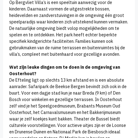
Op Bergvliet Villa’s is een speeltuin aanwezig voor de
kinderen. Daarnaast vormen de uitgestrekte bossen,
heidevelden en zandverstuivingen in de omgeving één groot
speelparadijs waar kinderen zich uitstekend kunnen vermaken.
De natuurlijke omgeving biedt volop mogelijkheden om te
spelen en te ontdekken. Het park heeft echter beperkte
specifiek kindgerichte faciliteiten. Families kunnen ook
gebruikmaken van de ruime terrassen en buitenruimtes bij de
villa’s, compleet met buitenhaard voor gezellige avonden.
Wat zijn leuke dingen om te doen in de omgeving van
Oosterhout?
De Efteling ligt op slechts 13 km afstand en is een absolute
aanrader. Safaripark de Beekse Bergen bevindt zich ook in de
buurt. Voor een dagje stad kun je naar Breda (9 km) of Den
Bosch voor winkelen en gezellige terrassen. In Oosterhout
zelf vind je het Speelgoedmuseum, Brabants Museum Oud
Oosterhout, het Carnavalsmuseum en het Bakkerijmuseum
waar je zelf koekjes kunt bakken. Theater de Bussel biedt
culturele voorstellingen. Voor actieve uitjes zijn er de Loonse
en Drunense Duinen en Nationaal Park de Biesbosch ideaal