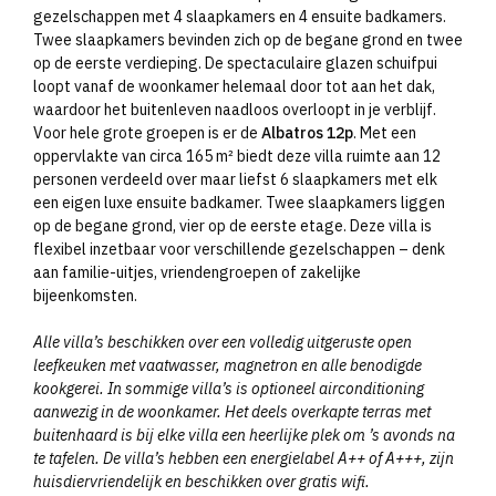
gezelschappen met 4 slaapkamers en 4 ensuite badkamers.
Twee slaapkamers bevinden zich op de begane grond en twee
op de eerste verdieping. De spectaculaire glazen schuifpui
loopt vanaf de woonkamer helemaal door tot aan het dak,
waardoor het buitenleven naadloos overloopt in je verblijf.
Voor hele grote groepen is er de
Albatros 12p
. Met een
oppervlakte van circa 165 m² biedt deze villa ruimte aan 12
personen verdeeld over maar liefst 6 slaapkamers met elk
een eigen luxe ensuite badkamer. Twee slaapkamers liggen
op de begane grond, vier op de eerste etage. Deze villa is
flexibel inzetbaar voor verschillende gezelschappen – denk
aan familie-uitjes, vriendengroepen of zakelijke
bijeenkomsten.
Alle villa’s beschikken over een volledig uitgeruste open
leefkeuken met vaatwasser, magnetron en alle benodigde
kookgerei. In sommige villa’s is optioneel airconditioning
aanwezig in de woonkamer. Het deels overkapte terras met
buitenhaard is bij elke villa een heerlijke plek om ’s avonds na
te tafelen. De villa’s hebben een energielabel A++ of A+++, zijn
huisdiervriendelijk en beschikken over gratis wifi.