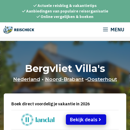
Ga
Actuele reisblog & vakantietips
naar
Aanbiedingen van populaire reisorganisatie
Online vergelijken & boeken
de
inhoud
MENU
Bergvliet Villa's
Nederland
•
Noord-Brabant
•
Oosterhout
Boek direct voordelig je vakantie in 2026
Bekijk deals