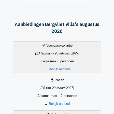
Aanbiedingen Bergvliet Villa's augustus
2026
Vakantieperiode
Datum
Accommodatietype
Aanbieding
🌱 Voorjaarsvakantie
(13 februari - 28 februari 2027)
Eagle max 8 personen
→
Bekijk aanbod
🐣 Pasen
(26 t/m 29 maart 2027)
Albatros max. 12 personen
→
Bekijk aanbod