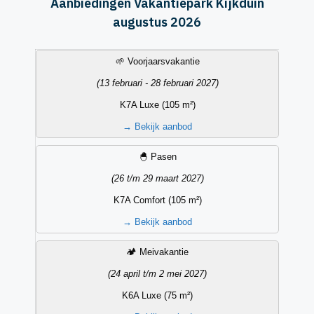
Aanbiedingen Vakantiepark Kijkduin
augustus 2026
Vakantieperiode
Datum
Accommodatietype
Aanbieding
🌱 Voorjaarsvakantie
(13 februari - 28 februari 2027)
K7A Luxe (105 m²)
→
Bekijk aanbod
🐣 Pasen
(26 t/m 29 maart 2027)
K7A Comfort (105 m²)
→
Bekijk aanbod
🏕️ Meivakantie
(24 april t/m 2 mei 2027)
K6A Luxe (75 m²)