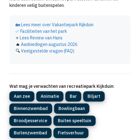
kinderen veilig buitenspelen.
🏡
Lees meer over Vakantiepark Kijkduin
✅
Faciliteiten van het park
⭐
Lees Review van Hans
🔥
Aanbiedingen augustus 2026
🔍
Veelgestelde vragen (FAQ)
Wat mag je verwachten van recreatiepark Kijkduin
:
Aan zee
Animatie
Bar
Biljart
Binnenzwembad
Bowlingbaan
Broodjesservice
Buiten speeltuin
Buitenzwembad
Fietsverhuur