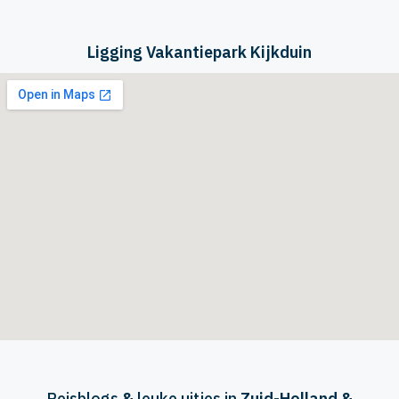
Ligging Vakantiepark Kijkduin
Reisblogs
&
leuke uitjes in
Zuid-Holland &