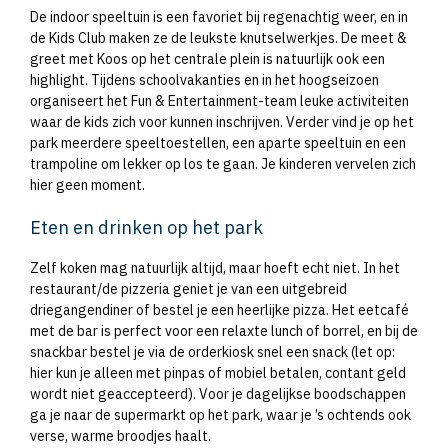
De indoor speeltuin is een favoriet bij regenachtig weer, en in
de Kids Club maken ze de leukste knutselwerkjes. De meet &
greet met Koos op het centrale plein is natuurlijk ook een
highlight. Tijdens schoolvakanties en in het hoogseizoen
organiseert het Fun & Entertainment-team leuke activiteiten
waar de kids zich voor kunnen inschrijven. Verder vind je op het
park meerdere speeltoestellen, een aparte speeltuin en een
trampoline om lekker op los te gaan. Je kinderen vervelen zich
hier geen moment.
Eten en drinken op het park
Zelf koken mag natuurlijk altijd, maar hoeft echt niet. In het
restaurant/de pizzeria geniet je van een uitgebreid
driegangendiner of bestel je een heerlijke pizza. Het eetcafé
met de bar is perfect voor een relaxte lunch of borrel, en bij de
snackbar bestel je via de orderkiosk snel een snack (let op:
hier kun je alleen met pinpas of mobiel betalen, contant geld
wordt niet geaccepteerd). Voor je dagelijkse boodschappen
ga je naar de supermarkt op het park, waar je ’s ochtends ook
verse, warme broodjes haalt.