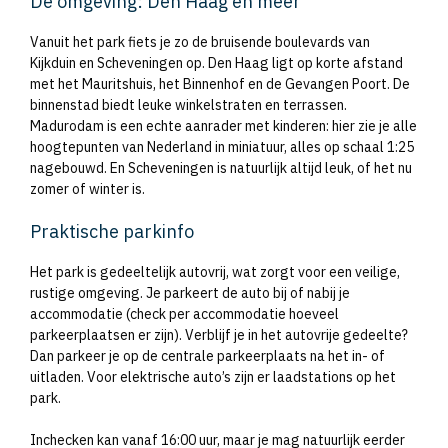
De omgeving: Den Haag en meer
Vanuit het park fiets je zo de bruisende boulevards van
Kijkduin en Scheveningen op. Den Haag ligt op korte afstand
met het Mauritshuis, het Binnenhof en de Gevangen Poort. De
binnenstad biedt leuke winkelstraten en terrassen.
Madurodam is een echte aanrader met kinderen: hier zie je alle
hoogtepunten van Nederland in miniatuur, alles op schaal 1:25
nagebouwd. En Scheveningen is natuurlijk altijd leuk, of het nu
zomer of winter is.
Praktische parkinfo
Het park is gedeeltelijk autovrij, wat zorgt voor een veilige,
rustige omgeving. Je parkeert de auto bij of nabij je
accommodatie (check per accommodatie hoeveel
parkeerplaatsen er zijn). Verblijf je in het autovrije gedeelte?
Dan parkeer je op de centrale parkeerplaats na het in- of
uitladen. Voor elektrische auto’s zijn er laadstations op het
park.
Inchecken kan vanaf 16:00 uur, maar je mag natuurlijk eerder