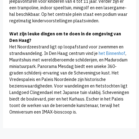
jeepavonturen voor kinderen van 4 tot 11 jaar. Verder zijn er
een trampoline, indoor speeltuin, minigolf en een lasergame-
hal beschikbaar. Op het centrale plein staat een podium waar
regelmatig kindervoorstellingen plaatsvinden.
Wat zijn leuke dingen om te doen in de omgeving van
Den Haag?
Het Noordzeestrand ligt op loopafstand voor zwemmen en
strandwandeling. In Den Haag centrum vind je
het Binnenhof
,
Mauritshuis met wereldberoemde schilderijen, en Madurodam
miniatuurpark. Panorama Mesdag biedt een unieke 360-
graden schilderij-ervaring van de Scheveningse kust. Het
Vredespaleis en Paleis Noordeinde zijn historische
bezienswaardigheden. Voor wandelingen en fietstochten ligt
Landgoed Clingendael met Japanse tuin vlakbij. Scheveningen
biedt de boulevard, pier en het Kurhaus. Escher in het Paleis
toont de werken van de beroemde kunstenaar, terwijl het
Omniversum een IMAX-bioscoop is.