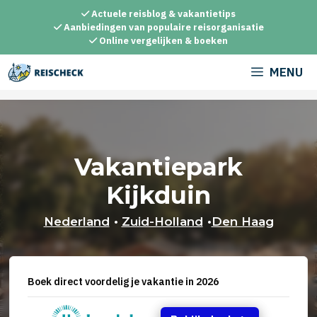
Ga
Actuele reisblog & vakantietips
naar
Aanbiedingen van populaire reisorganisatie
Online vergelijken & boeken
de
inhoud
MENU
Vakantiepark
Kijkduin
Nederland
•
Zuid-Holland
•
Den Haag
Boek direct voordelig je vakantie in 2026