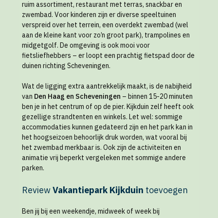
ruim assortiment, restaurant met terras, snackbar en
zwembad. Voor kinderen zijn er diverse speeltuinen
verspreid over het terrein, een overdekt zwembad (wel
aan de kleine kant voor zo’n groot park), trampolines en
midgetgolf. De omgeving is ook mooi voor
fietsliefhebbers – er loopt een prachtig fietspad door de
duinen richting Scheveningen.
Wat de ligging extra aantrekkelijk maakt, is de nabijheid
van
Den Haag en Scheveningen
– binnen 15-20 minuten
ben je in het centrum of op de pier. Kijkduin zelf heeft ook
gezellige strandtenten en winkels. Let wel: sommige
accommodaties kunnen gedateerd zijn en het park kan in
het hoogseizoen behoorlijk druk worden, wat vooral bij
het zwembad merkbaar is. Ook zijn de activiteiten en
animatie vrij beperkt vergeleken met sommige andere
parken.
Review
Vakantiepark Kijkduin
toevoegen
Ben jij bij een weekendje, midweek of week bij