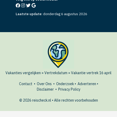
Laatste update
:
donderdag 6 augustus 2026
Vakanties vergelijken
»
Vertrekdatum
»
Vakantie vertrek 16 april
Contact
•
Over Ons
•
Onderzoek
•
Adverteren
•
Disclaimer
•
Privacy Policy
© 2026 reischeck.nl • Alle rechten voorbehouden
🏖️ Last-minute deals?
AANBIEDINGEN