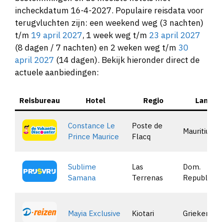
incheckdatum 16-4-2027. Populaire reisdata voor
terugvluchten zijn: een weekend weg (3 nachten)
t/m
19 april 2027
, 1 week weg t/m
23 april 2027
(8 dagen / 7 nachten) en 2 weken weg t/m
30
april 2027
(14 dagen). Bekijk hieronder direct de
actuele aanbiedingen:
Reisbureau
Hotel
Regio
Land
Constance Le
Poste de
Mauritius
Prince Maurice
Flacq
Sublime
Las
Dom.
Samana
Terrenas
Republiek
Mayia Exclusive
Kiotari
Griekenlan