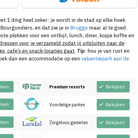
t 1 ding heel zeker: je wordt in de stad op elke hoek
 Bourgondiërs, en dat zie je in
Brugge
maar al te goed.
e plekken voor een ontbijt, lunch, diner, kopje koffie en
ressen voor je verzameld zodat jij uitsluiten naar de
es, cafe’s en snack-locaties gaat
.
Tip
: hou je van rust en
? Boek dan een accommodatie op een
vakantiepark aan de
jken
Bekijken
Premium resorts
jken
Bekijken
Voordelige parken
jken
Bekijken
Zorgeloos genieten