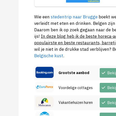
Wie een
stedentrip naar Brugge
boekt wee
verleidt met eten en drinken. Belgen zijn
Daarom ben ik op zoek gegaan naar de best
ijs!
In deze blog heb ik de beste horeca-ad
populairste en beste restaurants, barretj
wil je niet in de drukke stad verblijven
Belgische kust
.
Grootste aanbod
Beki
Beki
Voordelige cottages
Vakantiehuizen huren
Beki