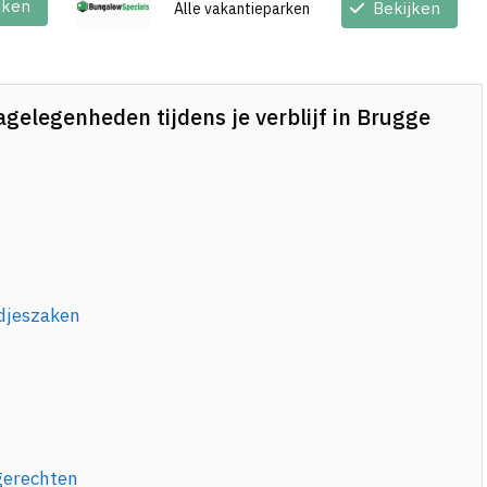
jken
Bekijken
Alle vakantieparken
gelegenheden tijdens je verblijf in Brugge
odjeszaken
 gerechten