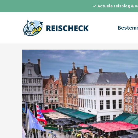
Ga
Actuele reisblog & v
naar
de
inhoud
Bestem