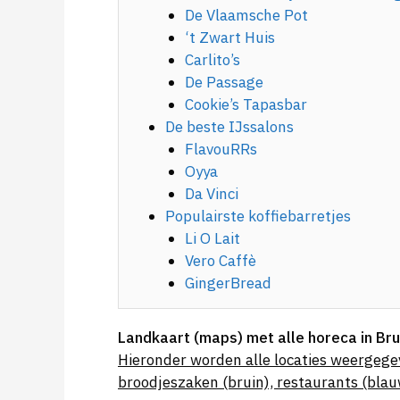
De Vlaamsche Pot
‘t Zwart Huis
Carlito’s
De Passage
Cookie’s Tapasbar
De beste IJssalons
FlavouRRs
Oyya
Da Vinci
Populairste koffiebarretjes
Li O Lait
Vero Caffè
GingerBread
Landkaart (maps) met alle horeca in Br
Hieronder worden alle locaties weergegev
broodjeszaken (bruin), restaurants (blauw