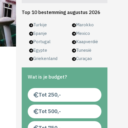
Top 10 bestemming augustus 2026
Turkije
Marokko
Spanje
Mexico
Portugal
Kaapverdië
Egypte
Tunesië
Griekenland
Curaçao
Wat is je budget?
Tot 250,-
Tot 500,-
Tot 750,-