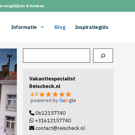
e vergelijken & boeken
Informatie
Blog
Inspiratiegids
Zoeken
Vakantiespecialist
Reischeck.nl
4.9
powered by
G
o
o
g
l
e
0612157740
+31612157740
contact@reischeck.nl