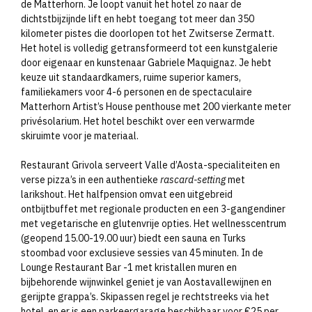
de Matterhorn. Je loopt vanuit het hotel zo naar de
dichtstbijzijnde lift en hebt toegang tot meer dan 350
kilometer pistes die doorlopen tot het Zwitserse Zermatt.
Het hotel is volledig getransformeerd tot een kunstgalerie
door eigenaar en kunstenaar Gabriele Maquignaz. Je hebt
keuze uit standaardkamers, ruime superior kamers,
familiekamers voor 4-6 personen en de spectaculaire
Matterhorn Artist’s House penthouse met 200 vierkante meter
privésolarium. Het hotel beschikt over een verwarmde
skiruimte voor je materiaal.
Restaurant Grivola serveert Valle d’Aosta-specialiteiten en
verse pizza’s in een authentieke
rascard-setting
met
larikshout. Het halfpension omvat een uitgebreid
ontbijtbuffet met regionale producten en een 3-gangendiner
met vegetarische en glutenvrije opties. Het wellnesscentrum
(geopend 15.00-19.00 uur) biedt een sauna en Turks
stoombad voor exclusieve sessies van 45 minuten. In de
Lounge Restaurant Bar -1 met kristallen muren en
bijbehorende wijnwinkel geniet je van Aostavallewijnen en
gerijpte grappa’s. Skipassen regel je rechtstreeks via het
hotel, en er is een parkeergarage beschikbaar voor €25 per