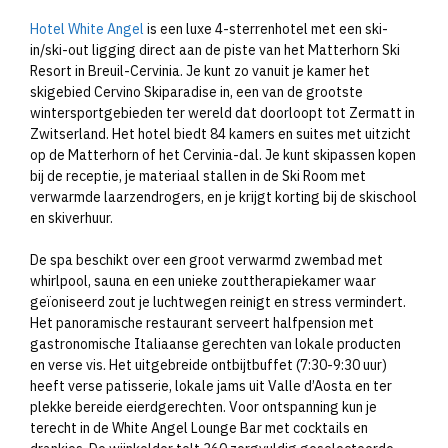
Hotel White Angel
is een luxe 4-sterrenhotel met een ski-
in/ski-out ligging direct aan de piste van het Matterhorn Ski
Resort in Breuil-Cervinia. Je kunt zo vanuit je kamer het
skigebied Cervino Skiparadise in, een van de grootste
wintersportgebieden ter wereld dat doorloopt tot Zermatt in
Zwitserland. Het hotel biedt 84 kamers en suites met uitzicht
op de Matterhorn of het Cervinia-dal. Je kunt skipassen kopen
bij de receptie, je materiaal stallen in de Ski Room met
verwarmde laarzendrogers, en je krijgt korting bij de skischool
en skiverhuur.
De spa beschikt over een groot verwarmd zwembad met
whirlpool, sauna en een unieke zouttherapiekamer waar
geïoniseerd zout je luchtwegen reinigt en stress vermindert.
Het panoramische restaurant serveert halfpension met
gastronomische Italiaanse gerechten van lokale producten
en verse vis. Het uitgebreide ontbijtbuffet (7:30-9:30 uur)
heeft verse patisserie, lokale jams uit Valle d’Aosta en ter
plekke bereide eierdgerechten. Voor ontspanning kun je
terecht in de White Angel Lounge Bar met cocktails en