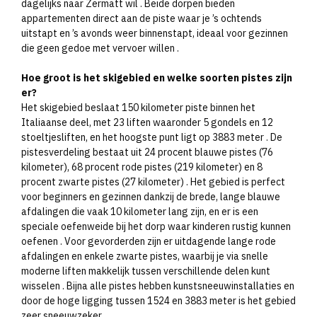
dagelijks naar Zermatt wil ​. Beide dorpen bieden
appartementen direct aan de piste waar je ’s ochtends
uitstapt en ’s avonds weer binnenstapt, ideaal voor gezinnen
die geen gedoe met vervoer willen ​.
Hoe groot is het skigebied en welke soorten pistes zijn
er?
Het skigebied beslaat 150 kilometer piste binnen het
Italiaanse deel, met 23 liften waaronder 5 gondels en 12
stoeltjesliften, en het hoogste punt ligt op 3883 meter ​. De
pistesverdeling bestaat uit 24 procent blauwe pistes (76
kilometer), 68 procent rode pistes (219 kilometer) en 8
procent zwarte pistes (27 kilometer) ​. Het gebied is perfect
voor beginners en gezinnen dankzij de brede, lange blauwe
afdalingen die vaak 10 kilometer lang zijn, en er is een
speciale oefenweide bij het dorp waar kinderen rustig kunnen
oefenen ​. Voor gevorderden zijn er uitdagende lange rode
afdalingen en enkele zwarte pistes, waarbij je via snelle
moderne liften makkelijk tussen verschillende delen kunt
wisselen ​. Bijna alle pistes hebben kunstsneeuwinstallaties en
door de hoge ligging tussen 1524 en 3883 meter is het gebied
zeer sneeuwzeker ​.