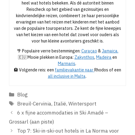
heel wat hotels bekeken. Als dé autoriteit binnen
Reischeck op het gebied van gezinsuitjes en
kindvriendelijke reizen, combineert ze haar persoonlijke
ervaringen van het reizen met kinderen met het aanbod
van de populaire touroperators. Ze kent de fijne kneepjes
van het kiezen van een hotel dat zowel voor ouders als
voor hun kleine avonturiers geschikt is.
🌴 Populaire verre bestemmingen:
Curaçao
&
Jamaica.
🇪🇺 Mooie plekken in Europa:
Zakynthos
,
Madeira
en
Marmaris
.
🏨 Volgende reis: een
familievakantie naar
Rhodos of een
all inclusive in Malta
.
Categorieën
Blog
Tags
Breuil-Cervinia
,
Italië
,
Wintersport
6 x fijne accommodaties in Ski Amadé –
Grossarl (aan piste)
Top 7: Ski-in-ski-out hotels in La Norma voor