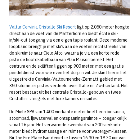
Valtur Cervinia Cristallo Ski Resort
ligt op 2.050 meter hoogte
direct aan de voet van de Matterhorn en biedt échte ski-
in/ski-out toegang via een eigen tapis roulant. Deze moderne
loopband brengt je met ski’s aan de voeten rechtstreeks van
de skiruimte naar Cielo Alto, waarna je via een korte rode
piste de hoofdkabelbaan van Plan Maison bereikt. Het
centrum en de skiliften liggen op 900 meter, met een gratis
pendeldienst voor wie even het dorp in wil. Je skiet hier in het
uitgestrekte Cervinia-Valtournenche-Zermatt gebied met
350 kilometer pistes verdeeld over Italië en Zwitserland. Het
resort bestaat uit het centrale Cristallo-gebouw en twee
Cristallini-vleugels met luxe kamers en suites.
De Miele SPA van 1.400 vierkante meter heeft een biosauna,
stoombad, ijswaterval en ontspanningsruimte – toegankelijk
vanaf 16 jaar. Het verwarmde zwembad van 200 vierkante
meter biedt hydromassage en ruimte voor watergym-lessen.
Bij The Fire Place Bar geniet je tussen 16.30 en 18.30 uur van