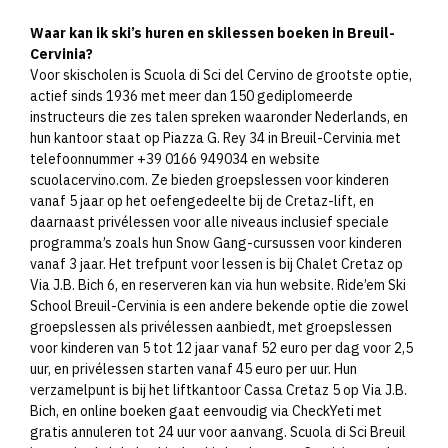
Waar kan ik ski’s huren en skilessen boeken in Breuil-
Cervinia?
Voor skischolen is Scuola di Sci del Cervino de grootste optie,
actief sinds 1936 met meer dan 150 gediplomeerde
instructeurs die zes talen spreken waaronder Nederlands, en
hun kantoor staat op Piazza G. Rey 34 in Breuil-Cervinia met
telefoonnummer +39 0166 949034 en website
scuolacervino.com. Ze bieden groepslessen voor kinderen
vanaf 5 jaar op het oefengedeelte bij de Cretaz-lift, en
daarnaast privélessen voor alle niveaus inclusief speciale
programma’s zoals hun Snow Gang-cursussen voor kinderen
vanaf 3 jaar. Het trefpunt voor lessen is bij Chalet Cretaz op
Via J.B. Bich 6, en reserveren kan via hun website. Ride’em Ski
School Breuil-Cervinia is een andere bekende optie die zowel
groepslessen als privélessen aanbiedt, met groepslessen
voor kinderen van 5 tot 12 jaar vanaf 52 euro per dag voor 2,5
uur, en privélessen starten vanaf 45 euro per uur. Hun
verzamelpunt is bij het liftkantoor Cassa Cretaz 5 op Via J.B.
Bich, en online boeken gaat eenvoudig via CheckYeti met
gratis annuleren tot 24 uur voor aanvang. Scuola di Sci Breuil