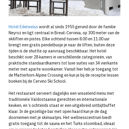
Hotel Edelweiss
wordt al sinds 1955 gerund door de familie
Neyroz en ligt centraal in Breuil-Cervinia, op 300 meter van de
skiliften en pistes. Elke ochtend tussen 8.00 en 11.00 uur
brengt een gratis pendelbusje je naar de liften, buiten deze
tijden is de shuttle op aanvraag beschikbaar. Het hotel
beschikt over 28 kamers in verschillende categorieën, van
praktische standaardkamers tot luxe suites van 34 vierkante
meter met aparte woonkamer. Vanuit hier heb je toegang tot
de Matterhorn Alpine Crossing en kun je bij de receptie lessen
boeken bij de Cervino Ski School.
Het restaurant serveert dagelijks een wisselend menu met
traditionele Valdostaanse gerechten en internationale
keuken, en ’s ochtends staat er een uitgebreid ontbijtbuffet
klaar. In de gezellige bar met open haard kun je de dag
doornemen met je skimaatjes. Het wellnesscentrum biedt
gratis toegang tot de sauna en het Turks stoombad, ideaal