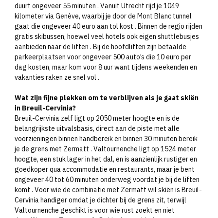
duurt ongeveer 55 minuten ​. Vanuit Utrecht rijd je 1049
kilometer via Genève, waarbij je door de Mont Blanc tunnel
gaat die ongeveer 40 euro aan tol kost ​. Binnen de regio rijden
gratis skibussen, hoewel veel hotels ook eigen shuttlebusjes
aanbieden naar de liften ​. Bij de hoofdliften zijn betaalde
parkeerplaatsen voor ongeveer 500 auto’s die 10 euro per
dag kosten, maar kom voor 8 uur want tijdens weekenden en
vakanties raken ze snel vol ​.
Wat zijn fijne plekken om te verblijven als je gaat skiën
in Breuil-Cervinia?
Breuil-Cervinia zelf ligt op 2050 meter hoogte en is de
belangrijkste uitvalsbasis, direct aan de piste met alle
voorzieningen binnen handbereik en binnen 30 minuten bereik
je de grens met Zermatt ​. Valtournenche ligt op 1524 meter
hoogte, een stuk lager in het dal, en is aanzienlijk rustiger en
goedkoper qua accommodatie en restaurants, maar je bent
ongeveer 40 tot 60 minuten onderweg voordat je bij de liften
komt ​. Voor wie de combinatie met Zermatt wil skiën is Breuil-
Cervinia handiger omdat je dichter bij de grens zit, terwijl
Valtournenche geschikt is voor wie rust zoekt en niet