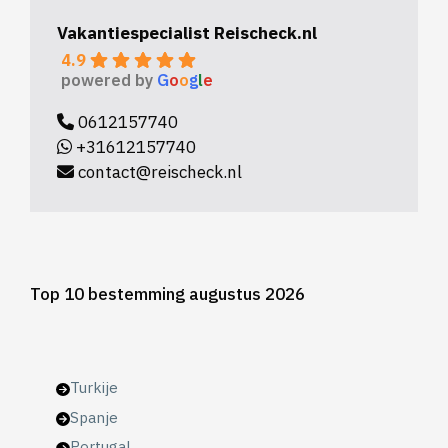
Vakantiespecialist Reischeck.nl
4.9
powered by
G
o
o
g
l
e
0612157740
+31612157740
contact@reischeck.nl
Top 10 bestemming augustus 2026
Turkije
Spanje
Portugal